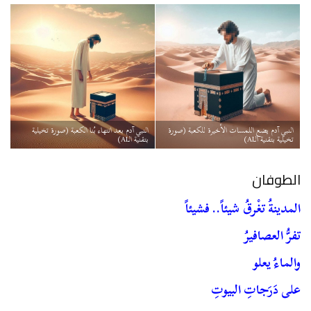
النبي آدم يضع اللمسات الأخيرة للكعبة (صورة
النبي آدم بعد انتهاء بُنا الكعبة (صورة تخيلية
تخيلية بتقنية الـAI)
بتقنية الـAI)
الطوفان
المدينةُ تغْرقُ شيئاً.. فشيئاً
تفرُّ العصافيرُ
والماءُ يعلو
على دَرَجاتِ البيوتِ