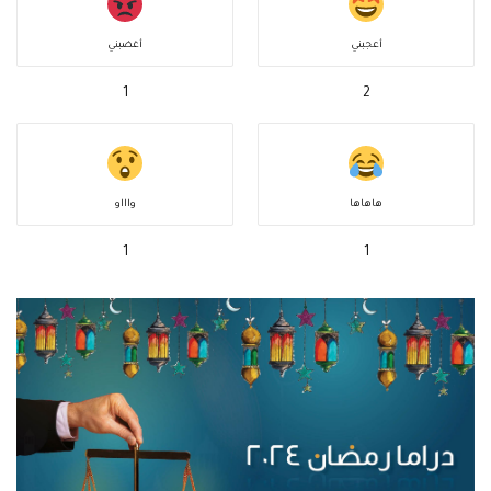
أعجبني
أغضبني
1
2
هاهاها
واااو
1
1