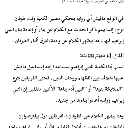
غرق الكعبة في الطوفان (صورة تخيلية بتقنية الـAI)
في الواقع مافيش أي رواية بتحكي مصير الكعبة وقت طوفان
نوح، إنما بيتم ذكر الحدث مع الكلام عن بناء أو إعادة بناء النبي
إبراهيم ليها، هنا بيظهر الكلام عن واقعة الغرق أثناء الطوفان.
النبي إبراهيم وولده
نسب بُنا الكعبة للنبي إبراهيم بمساعدة إبنه إسماعيل مافيش
عليها خلاف بين الفقهاء ورجال الدين، فحتى الفريقين بتوع
“الملايكة بنوها” أو “النبي آدم بناها” الأتنين متفقين إن النبي
إبراهيم وولده أعادوا بناءها من جديد.
وهنا بيظهر الكلام عن الطوفان؛ الفريقين دول بيفترضوا إن
الطوفان دمرها وفضلت أطلال لغاية ما الله أمر النبي إبراهيم ياخد