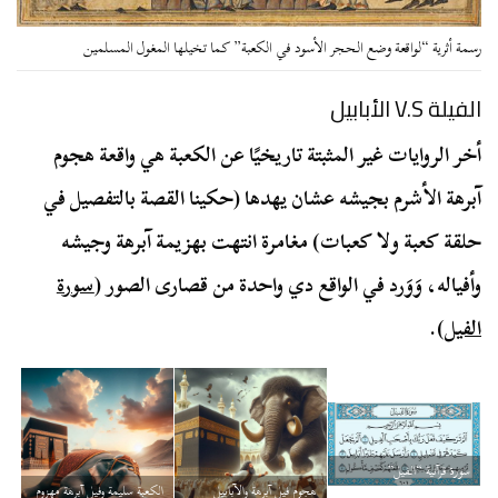
رسمة أثرية “لواقعة وضع الحجر الأسود في الكعبة” كما تخيلها المغول المسلمين
الفيلة
V.S
الأبابيل
أخر الروايات غير المثبتة تاريخيًا عن الكعبة هي واقعة هجوم
آبرهة الأشرم بجيشه عشان يهدها (حكينا القصة بالتفصيل في
حلقة كعبة ولا كعبات) مغامرة انتهت بهزيمة آبرهة وجيشه
وأفياله، وَوَرد في الواقع دي واحدة من قصارى الصور (
سورة
الفيل
).
سورة قرآنية “الفيل”
هجوم فيل آبرهة والآبابيل
الكعبة سليمة وفيل آبرهة مهزوم