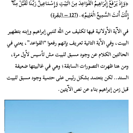
﴿
وَإِذْ يَرْفَعُ إِبْرَاهِيمُ الْقَوَاعِدَ مِنَ الْبَيْتِ وَإِسْمَاعِيلُ رَبَّنَا تَقَبَّلْ مِنَّا ۖ
إِنَّكَ أَنتَ السَّمِيعُ الْعَلِيمُ
﴾. (
127 – البقرة
)
في الآية الأولانية فيها تكليف من الله للنبي إبراهيم وإبنه بتطهير
البيت، وفي الآية التانية تعريف بإنهم رفعوا “القواعد”، يعني في
الحالتين الكلام عن وجود مسبق للبيت مش تأسيس لأول مرة،
ومن هنا ظهرت التصورات السابقة؛ وهي في غالبيتها ضعيفة
السند.. لكن بتعتمد بشكل رئيس على حتمية وجود مسبق للبيت
قبل زمن إبراهيم بناء عن نص الآيتين.