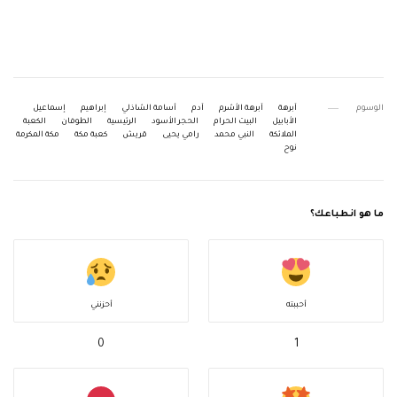
الوسوم
آبرهة
آبرهة الأشرم
آدم
أسامة الشاذلي
إبراهيم
إسماعيل
الأبابيل
البيت الحرام
الحجر الأسود
الرئيسية
الطوفان
الكعبة
الملائكة
النبي محمد
رامي يحيى
قريش
كعبة مكة
مكة المكرمة
نوح
ما هو انطباعك؟
أحببته
أحزنني
0
1