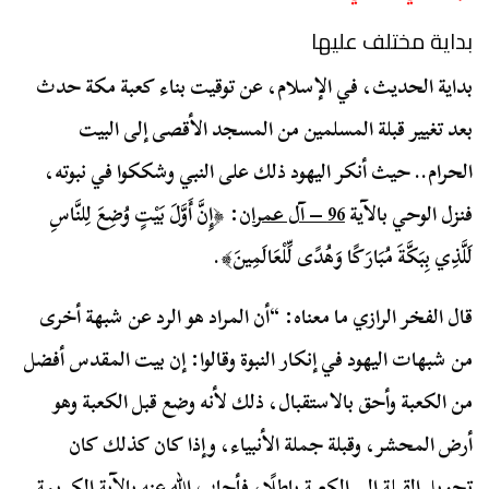
بداية مختلف عليها
بداية الحديث، في الإسلام، عن توقيت بناء كعبة مكة حدث
بعد تغيير قبلة المسلمين من المسجد الأقصى إلى البيت
الحرام.. حيث أنكر اليهود ذلك على النبي وشككوا في نبوته،
فنزل الوحي بالآية
96 – آل عمران
: ﴿
إِنَّ أَوَّلَ بَيْتٍ وُضِعَ لِلنَّاسِ
لَلَّذِي بِبَكَّةَ مُبَارَكًا وَهُدًى لِّلْعَالَمِينَ
﴾.
قال الفخر الرازي ما معناه: “أن المراد هو الرد عن شبهة أخرى
من شبهات اليهود في إنكار النبوة وقالوا: إن بيت المقدس أفضل
من الكعبة وأحق بالاستقبال، ذلك لأنه وضع قبل الكعبة وهو
أرض المحشر، وقبلة جملة الأنبياء، وإذا كان كذلك كان
تحويل القبلة إلى الكعبة باطلًا، فأجاب الله عنه بالآية الكريمة