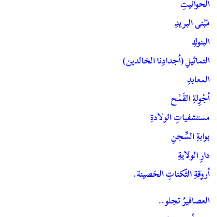
الحوانيتِ
مَبْنى البريدِ
البنوكِ
التماثيلِ (أجدادِنا الخالدين)
المعابدِ
أجْوِلةِ القَمْح
مستشفياتِ الولادةِ
بوابةِ السِّجنِ
دارِ الولايةِ
أروقةِ الثّكناتِ الحَصينة.
العصافيرُ تجلو..