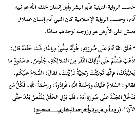
حسب الرواية الدينية فأبو البشر وأول إنسان خلقه الله هو نبيه
آدم، وحسب الرواية الإسلامية كان النبي آدم إنسان عملاق
يعيش على الأرض هو وزوجته لوحدهم تمامًا.
“
خَلَقَ اللَّهُ آدَمَ علَى صُورَتِهِ، طُولُهُ سِتُّونَ ذِراعًا، فَلَمَّا خَلَقَهُ قالَ:
اذْهَبْ فَسَلِّمْ علَى أُولَئِكَ النَّفَرِ مِنَ المَلائِكَةِ، جُلُوسٌ، فاسْتَمِعْ ما
يُحَيُّونَكَ؛ فإنَّها تَحِيَّتُكَ وتَحِيَّةُ ذُرِّيَّتِكَ، فقالَ: السَّلامُ علَيْكُم،
فقالوا: السَّلامُ عَلَيْكَ ورَحْمَةُ اللَّهِ، فَزادُوهُ: ورَحْمَةُ اللَّهِ، فَكُلُّ مَن
يَدْخُلُ الجَنَّةَ علَى صُورَةِ آدَمَ، فَلَمْ يَزَلِ الخَلْقُ يَنْقُصُ بَعْدُ حتَّى
الآنَ
“. (
رواه أبو هريرة وأخرجه البخاري – صحيح
)