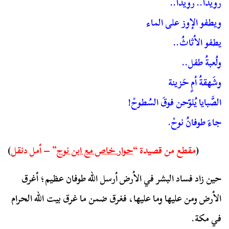
رويداً.. رويدا..
ويطفو الإوز على الماء
يطفو الأثاثُ..
ولُعبةُ طفل..
وشَهقةُ أمٍ حَزينة
الصَّبايا يُلوّحن فوقَ السُطوحْ!
جاءَ طوفانُ نوحْ.
(
مقطع من قصيدة “
حوار خاص مع ابن نوح
” – أمل دنقل
)
حين زاد فساد البشر في الأرض أرسل الله طوفان عظيم؛ أغرق
الأرض ومن عليها وما عليها، فغرق ضمن ما غرق بيت الله الحرام
في مكة.