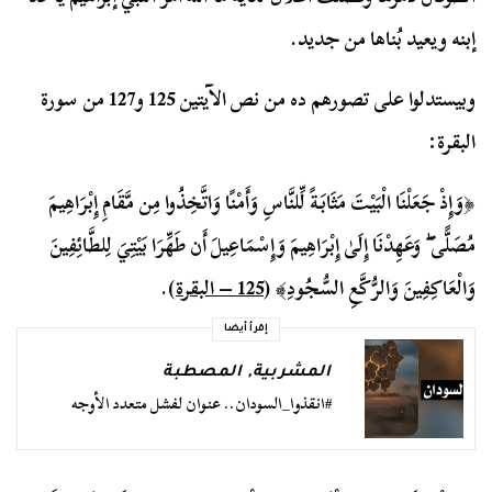
إبنه ويعيد بُناها من جديد.
وبيستدلوا على تصورهم ده من نص الآيتين 125 و127 من سورة
البقرة:
﴿
وَإِذْ جَعَلْنَا الْبَيْتَ مَثَابَةً لِّلنَّاسِ وَأَمْنًا وَاتَّخِذُوا مِن مَّقَامِ إِبْرَاهِيمَ
مُصَلًّى ۖ وَعَهِدْنَا إِلَىٰ إِبْرَاهِيمَ وَإِسْمَاعِيلَ أَن طَهِّرَا بَيْتِيَ لِلطَّائِفِينَ
وَالْعَاكِفِينَ وَالرُّكَّعِ السُّجُودِ
﴾ (
125 – البقرة
).
إقرأ أيضا
المشربية
,
المصطبة
#انقذوا_السودان.. عنوان لفشل متعدد الأوجه