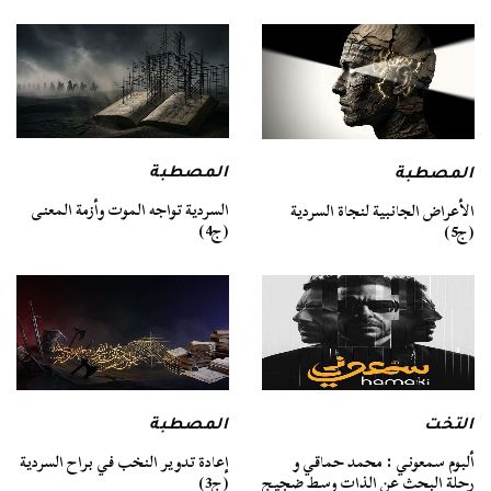
المصطبة
المصطبة
السردية تواجه الموت وأزمة المعنى
الأعراض الجانبية لنجاة السردية
(ج4)
(ج5)
التخت
المصطبة
ألبوم سمعوني : محمد حماقي و
إعادة تدوير النخب في براح السردية
رحلة البحث عن الذات وسط ضجيج
(ج3)