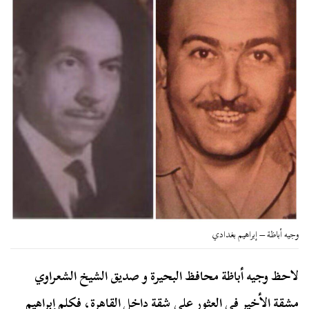
وجيه أباظة – إبراهيم بغدادي
لاحظ وجيه أباظة محافظ البحيرة و صديق الشيخ الشعراوي
مشقة الأخير في العثور على شقة داخل القاهرة، فكلم إبراهيم