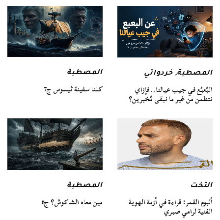
المصطبة
المصطبة
,
خردواتي
كلنا سفينة ثيسوس ج7
البُعبُع في جيب عيالنا.. فإزاي
نتطمن من غير ما نبقى مُخبرين؟
التخت
المصطبة
ألبوم القمر: قراءة في أزمة الهوية
مين معاه الشاكوش؟ ج6
الفنية لرامي صبري