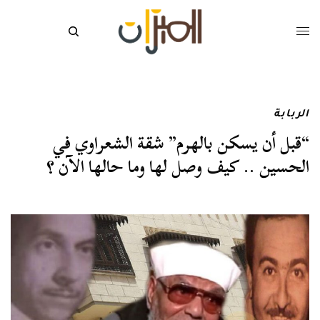
الربابة
“قبل أن يسكن بالهرم” شقة الشعراوي في
الحسين .. كيف وصل لها وما حالها الآن ؟