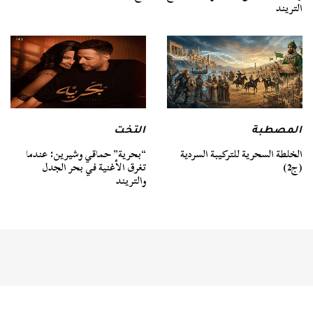
التريند
المصطبة
التخت
الخلطة السحرية للتركيبة السردية
“بحرية” حماقي وشيرين: عندما
(ج2)
تغرق الأغنية في بحر الجدل
والتريند