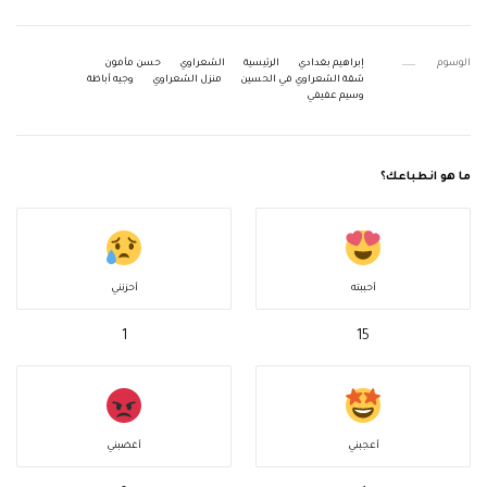
الوسوم
إبراهيم بغدادي
الرئيسية
الشعراوي
حسن مأمون
شقة الشعراوي في الحسين
منزل الشعراوي
وجيه أباظة
وسيم عفيفي
ما هو انطباعك؟
أحببته
أحزنني
1
15
أعجبني
أغضبني