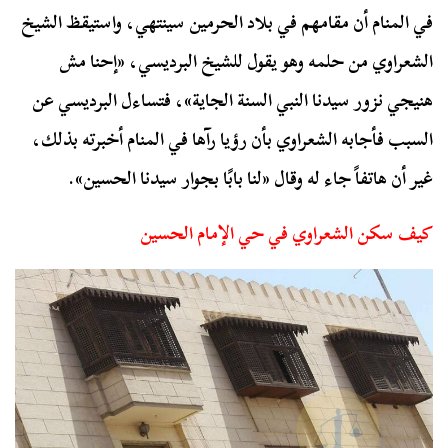
في المنام أن مقامهم في بلاد الحرمين سينتهي، واستيقظ الشيخ
الشعراوي من حلمه وهو يقول للشيخ البرديسي، «إحنا مش
هنيجي نزور سيدنا النبي السنة الجاية»، فتساءل البرديسي عن
السبب فأجابه الشعراوي بأن رؤيا رآها في المنام أخبرته بذلك،
غير أن هاتفاً جاء له وقال «لنا بابًا بجوار سيدنا الحسين».
كيف سكن الشعراوي في حي الإمام الحسين