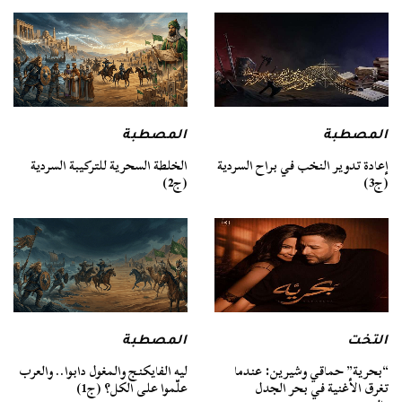
المصطبة
المصطبة
الخلطة السحرية للتركيبة السردية
إعادة تدوير النخب في براح السردية
(ج2)
(ج3)
التخت
المصطبة
“بحرية” حماقي وشيرين: عندما
ليه الفايكنج والمغول دابوا.. والعرب
تغرق الأغنية في بحر الجدل
علّموا على الكل؟ (ج1)