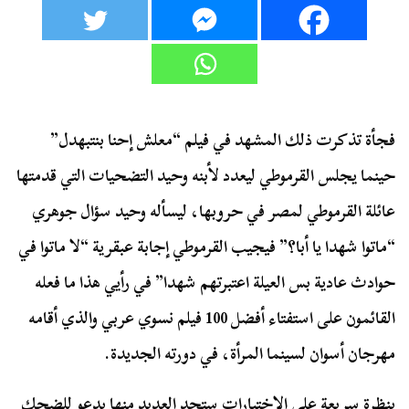
فجأة تذكرت ذلك المشهد في فيلم “معلش إحنا بنتبهدل”
حينما يجلس القرموطي ليعدد لأبنه وحيد التضحيات التي قدمتها
عائلة القرموطي لمصر في حروبها، ليسأله وحيد سؤال جوهري
“ماتوا شهدا يا أبا؟” فيجيب القرموطي إجابة عبقرية “لا ماتوا في
حوادث عادية بس العيلة اعتبرتهم شهدا” في رأيي هذا ما فعله
القائمون على استفتاء أفضل 100 فيلم نسوي عربي والذي أقامه
مهرجان أسوان لسينما المرأة، في دورته الجديدة.
بنظرة سريعة على الاختيارات ستجد العديد منها يدعو للضحك