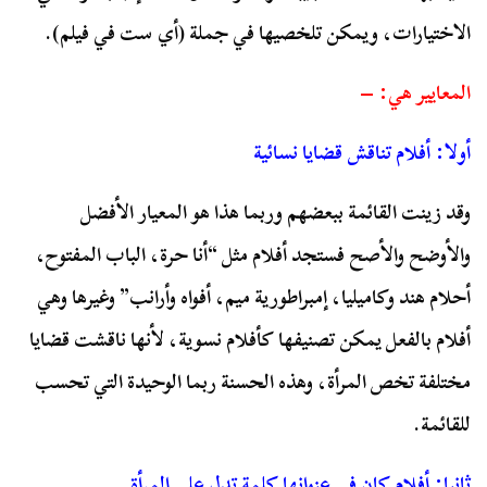
الاختيارات، ويمكن تلخصيها في جملة (أي ست في فيلم).
المعايير هي: –
أولا: أفلام تناقش قضايا نسائية
وقد زينت القائمة ببعضهم وربما هذا هو المعيار الأفضل
والأوضح والأصح فستجد أفلام مثل “أنا حرة، الباب المفتوح،
أحلام هند وكاميليا، إمبراطورية ميم، أفواه وأرانب” وغيرها وهي
أفلام بالفعل يمكن تصنيفها كأفلام نسوية، لأنها ناقشت قضايا
مختلفة تخص المرأة، وهذه الحسنة ربما الوحيدة التي تحسب
للقائمة.
ثانيا: أفلام كان في عنوانها كلمة تدل على المرأة