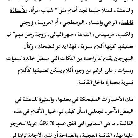
والدهشة، فمثلا حينما تجد أفلام مثل ” شباب امرأة،
الأستاذة
فاطمة
، الراعي والنساء، البوسطجي، أم العروسة، زوجتي
والكلب، مرسيدس، النداهة، سهر الليالي، زوجة رجل مهم” تم
تصنيفها كونها أفلام نسوية، فهذا يدعو للضحك، وكأن
المهرجان يقدم لنا واحدة من النكات التي ستظل خالدة لسنوات
وسنوات، على الرغم من وجود أفلام يمكن تصنيفها كأفلام
نسوية بجدارة داخل القائمة.
تلك الاختيارات المضحكة في بعضها، والمثيرة للدهشة في
البعض الآخر، تجعلني اسأل كيف تم اختيار الأفلام في هذه
القائمة، ما هي المعايير التي اتفق عليها 70 ناقدًا عربيًا ليخرجوا
علينا بهذه القائمة العجيبة، والصراحة أن تلك الإجابة تراها في