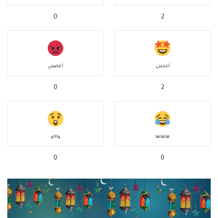
0
2
أعجبني
أغضبني
0
2
هاهاها
واااو
0
0