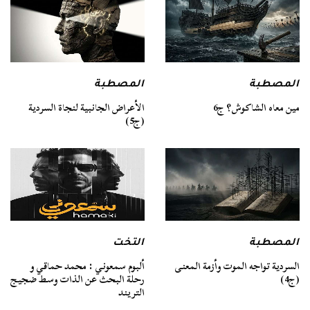
المصطبة
المصطبة
مين معاه الشاكوش؟ ج6
الأعراض الجانبية لنجاة السردية
(ج5)
المصطبة
التخت
السردية تواجه الموت وأزمة المعنى
ألبوم سمعوني : محمد حماقي و
(ج4)
رحلة البحث عن الذات وسط ضجيج
التريند