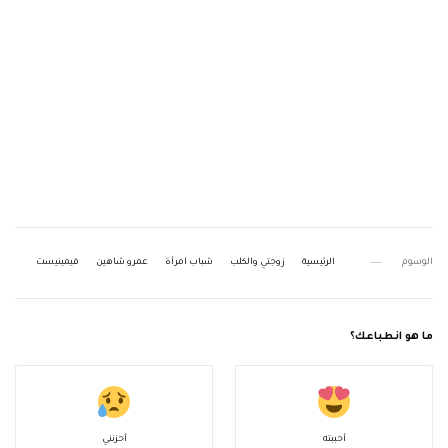
الوسوم
الرئيسية
زوجتي والكلب
شباب امرأة
عمرو شاهين
فيمينيست
ما هو انطباعك؟
أحببته
أحزنني