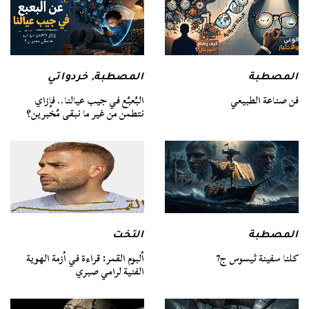
المصطبة
المصطبة
,
خردواتي
فن صناعة الطبيعي
البُعبُع في جيب عيالنا.. فإزاي
نتطمن من غير ما نبقى مُخبرين؟
المصطبة
التخت
كلنا سفينة ثيسوس ج7
ألبوم القمر: قراءة في أزمة الهوية
الفنية لرامي صبري