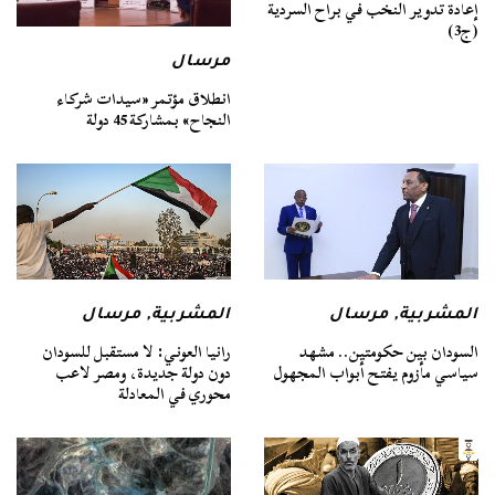
إعادة تدوير النخب في براح السردية
(ج3)
مرسال
انطلاق مؤتمر «سيدات شركاء
النجاح» بمشاركة 45 دولة
المشربية
,
مرسال
المشربية
,
مرسال
السودان بين حكومتين.. مشهد
رانيا العوني: لا مستقبل للسودان
سياسي مأزوم يفتح أبواب المجهول
دون دولة جديدة، ومصر لاعب
محوري في المعادلة