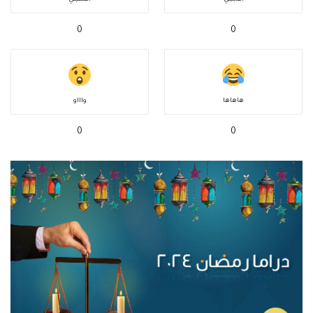
0
0
هاهاها
واااو
0
0