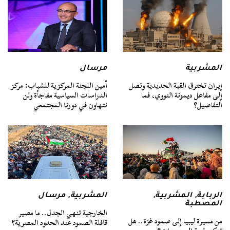
المشربية
مرسال
إيران تخترق القبة الحديدية وتصل
أمين اللجنة المركزية للشباب: مركز
إلى مفاعل ديمونة النووي، فما
الدراسات السياسية مفاجأة ولن
التفاصيل؟
نتهاون في دورنا المجتمعي
الربابة
,
المشربية
,
المشربية
,
مرسال
المصطبة
الخارجية تنهي الجدل.. ما مصير
من مسيرة ليبيا إلى صمود غزة.. هل
قافلة الصمود عند الحدود المصرية؟