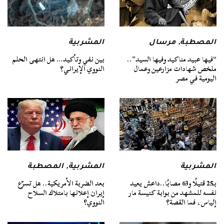
المصطبة
,
مرسال
المشربية
“فيها عبيد مناكيد وفيها السيد”..
بين نفي وتأكيد… هل انتهى الحلم
ملخص شهادات مزارعين وعمال
النووي الإيراني؟
اليومية في مصر
المشربية
المشربية
,
المصطبة
بـ25 قتيلًا و63 مصابًا..داعش يعيد
بعد الضربة الأمريكية.. هل تسرّع
نفسه للمشهد من بوابة كنيسة مار
إيران إعلانها بامتلاك السلاح
إلياس، فما القصة؟
النووي؟