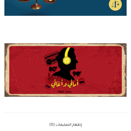
‫إظهار التعليقات (0)