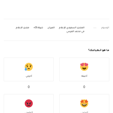
الوسوم
المنتدى السعودي للإعلام
الميزان
شركة DS+
منتدى الإعلام
مي محمد المرسي
ما هو انطباعك؟
أحببته
أحزنني
0
0
أعجبني
أغضبني