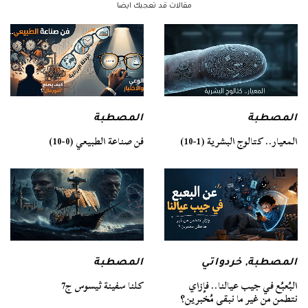
مقالات قد تعجبك ايضا
المصطبة
المصطبة
فن صناعة الطبيعي (0-10)
المعيار.. كتالوج البشرية (1-10)
المصطبة
المصطبة
,
خردواتي
كلنا سفينة ثيسوس ج7
البُعبُع في جيب عيالنا.. فإزاي
نتطمن من غير ما نبقى مُخبرين؟