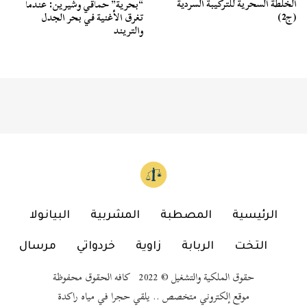
الخلطة السحرية للتركيبة السردية
“بحرية” حماقي وشيرين: عندما
(ج2)
تغرق الأغنية في بحر الجدل
والتريند
الرئيسية
المصطبة
المشربية
البيانولا
التخت
الربابة
زاوية
خردواتي
مرسال
حقوق الملكية والتشغيل © 2022 كافه الحقوق محفوظة
موقع إلكتروني متخصص .. يلقي حجرا في مياه راكدة