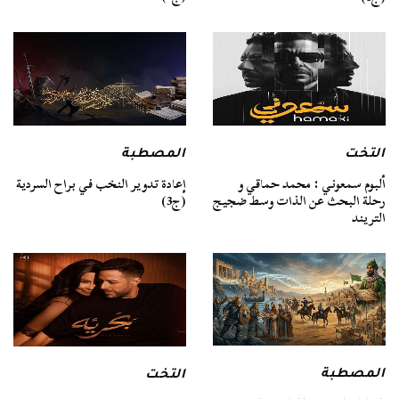
التخت
المصطبة
ألبوم سمعوني : محمد حماقي و
إعادة تدوير النخب في براح السردية
رحلة البحث عن الذات وسط ضجيج
(ج3)
التريند
المصطبة
التخت