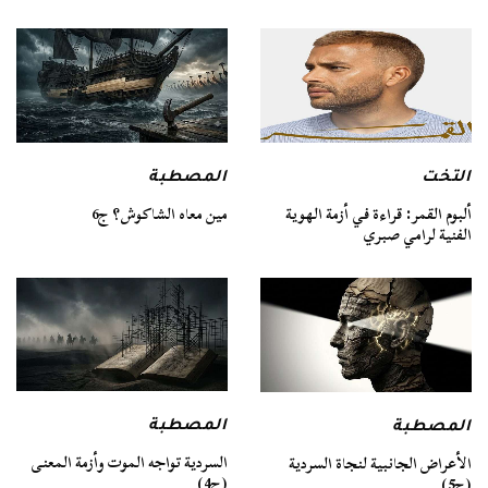
التخت
المصطبة
ألبوم القمر: قراءة في أزمة الهوية
مين معاه الشاكوش؟ ج6
الفنية لرامي صبري
المصطبة
المصطبة
السردية تواجه الموت وأزمة المعنى
الأعراض الجانبية لنجاة السردية
(ج4)
(ج5)