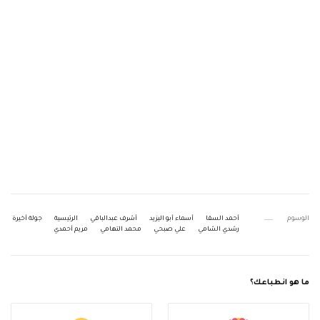
الوسوم
أحمد السقا
أسماء أبو اليزيد
أشرف عبدالباقي
الرئيسية
جولة أخيرة
رشدي الشامي
علي صبحي
محمد التهامي
مريم أحمدي
ما هو انطباعك؟