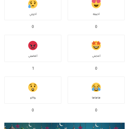
أحببته
أحزنني
0
0
أعجبني
أغضبني
1
0
هاهاها
واااو
0
0