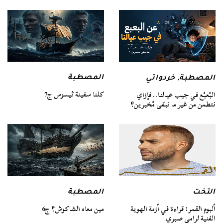
المصطبة
المصطبة
,
خردواتي
كلنا سفينة ثيسوس ج7
البُعبُع في جيب عيالنا.. فإزاي
نتطمن من غير ما نبقى مُخبرين؟
التخت
المصطبة
ألبوم القمر: قراءة في أزمة الهوية
مين معاه الشاكوش؟ ج6
الفنية لرامي صبري