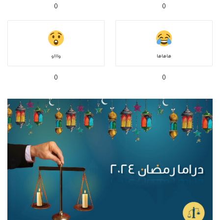
0
0
هاهاها
واااو
0
0