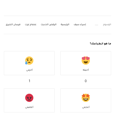
الوسوم
إسراء سيف
الرئيسية
الرقص الحديث
عصام عزت
فرسان الشرق
ما هو انطباعك؟
أحببته
أحزنني
1
0
أعجبني
أغضبني