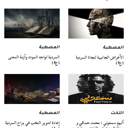
المصطبة
المصطبة
السردية تواجه الموت وأزمة المعنى
الأعراض الجانبية لنجاة السردية
(ج4)
(ج5)
التخت
المصطبة
ألبوم سمعوني : محمد حماقي و
إعادة تدوير النخب في براح السردية