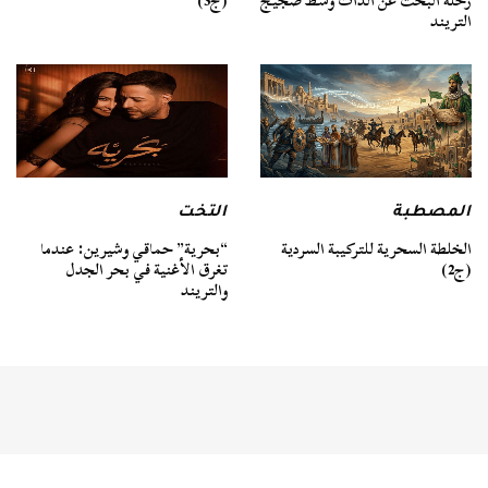
رحلة البحث عن الذات وسط ضجيج
(ج3)
التريند
المصطبة
التخت
الخلطة السحرية للتركيبة السردية
“بحرية” حماقي وشيرين: عندما
(ج2)
تغرق الأغنية في بحر الجدل
والتريند