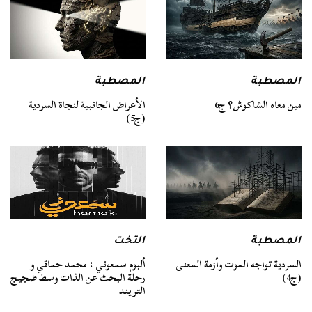
المصطبة
المصطبة
مين معاه الشاكوش؟ ج6
الأعراض الجانبية لنجاة السردية
(ج5)
المصطبة
التخت
السردية تواجه الموت وأزمة المعنى
ألبوم سمعوني : محمد حماقي و
(ج4)
رحلة البحث عن الذات وسط ضجيج
التريند