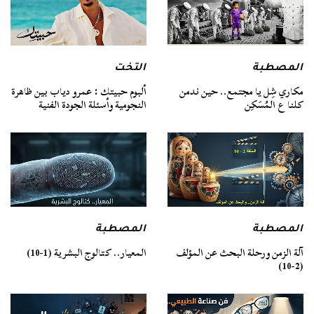
المصطبة
التخت
مكاري شِل يا مجتمع.. حين ندمن
ألبوم حبيتك : عمرو دياب بين ظاهرة
كلنا ع المُسَكِن
النجومية وأسئلة الجودة الفنية
المصطبة
المصطبة
آلة الزمن ورحلة البحث عن المؤلف
المعيار.. كتالوج البشرية (1-10)
(2-10)