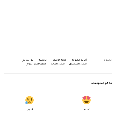
الوسوم
أمريكا الجنوبية
أمريكا الوسطى
الرئيسية
ريم الشاذلي
شجرة المنشينيل
شجرة الموت
منطقة البحر الكاريبي
ما هو انطباعك؟
أحببته
أحزنني