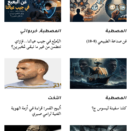
المصطبة
المصطبة
,
خردواتي
فن صناعة الطبيعي (0-10)
البُعبُع في جيب عيالنا.. فإزاي
نتطمن من غير ما نبقى مُخبرين؟
المصطبة
التخت
كلنا سفينة ثيسوس ج7
ألبوم القمر: قراءة في أزمة الهوية
الفنية لرامي صبري