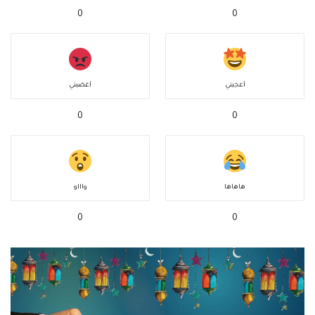
0
0
أعجبني
أغضبني
0
0
هاهاها
واااو
0
0