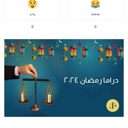
هاهاها
واااو
0
0