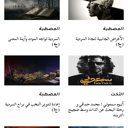
المصطبة
المصطبة
السردية تواجه الموت وأزمة المعنى
الأعراض الجانبية لنجاة السردية
(ج4)
(ج5)
التخت
المصطبة
ألبوم سمعوني : محمد حماقي و
إعادة تدوير النخب في براح السردية
رحلة البحث عن الذات وسط ضجيج
(ج3)
التريند