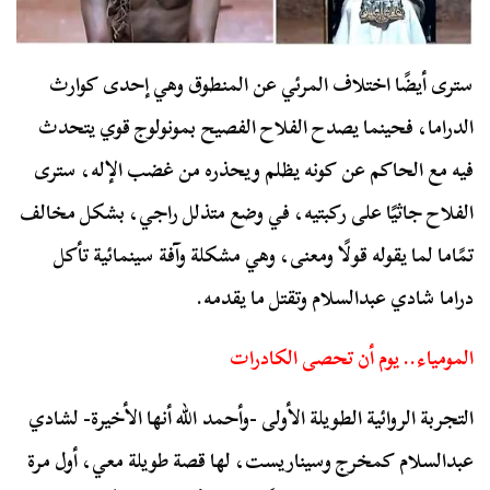
سترى أيضًا اختلاف المرئي عن المنطوق وهي إحدى كوارث
الدراما، فحينما يصدح الفلاح الفصيح بمونولوج قوي يتحدث
فيه مع الحاكم عن كونه يظلم ويحذره من غضب الإله، سترى
الفلاح جاثيًا على ركبتيه، في وضع متذلل راجي، بشكل مخالف
تمًاما لما يقوله قولًا ومعنى، وهي مشكلة وآفة سينمائية تأكل
دراما شادي عبدالسلام وتقتل ما يقدمه.
المومياء.. يوم أن تحصى الكادرات
التجربة الروائية الطويلة الأولى -وأحمد الله أنها الأخيرة- لشادي
عبدالسلام كمخرج وسيناريست، لها قصة طويلة معي، أول مرة