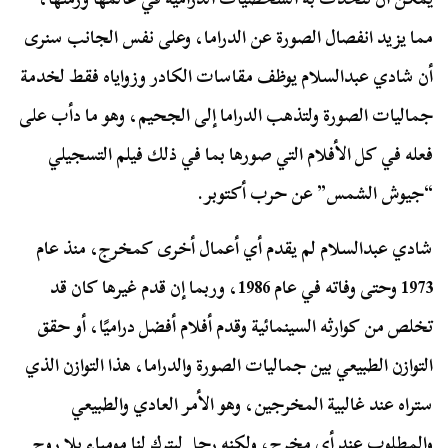
مما يزيد انفصال الصورة عن الدراما، وعلى نفس الجانب سنرى
أن شادي عبدالسلام يوظف مقاسات الكادر وزواياه فقط لخدمة
جماليات الصورة ولتذهب الدراما إلى الجحيم، وهو ما دأب على
فعله في كل الأفلام التي صورها بما في ذلك فيلم التسجيلي
“جيوش الشمس” عن حرب أكتوبر.
شادي عبدالسلام لم يقدم أي أعمال أخرى كمخرج، منذ عام
1973 وحتى وفاته في عام 1986، وربما إن قدم غيرها كان قد
تخلص من كوارثه السينمائية وقدم أفلام أفضل دراميًا، أو حقق
التوازن الطبيعي بين جماليات الصورة والدراما، هذا التوازن الذي
ستراه عند غالبية المخرجين، وهو الأمر العادي والطبيعي
والمطلوب عند أي مخرج، ولكنه رحل ليترك لنا مومياء بلا روح