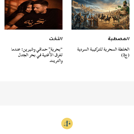
المصطبة
التخت
الخلطة السحرية للتركيبة السردية
“بحرية” حماقي وشيرين: عندما
(ج2)
تغرق الأغنية في بحر الجدل
والتريند