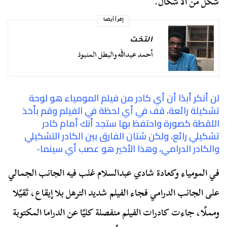
شكل من الأشكال.
إقرأ أيضا
التخت
أحمد عبدالله والبطل المنبوذ
لن أنكر أبدًا أن أي كادر من فيلم المومياء هو لوحة
تشكيلة رائعة، قف في أي لحظة في الفيلم وقم بأخذ
اللقطة كصورة واحتفظ بها ستجد أنك أمام كادر
تشكيلي رائع، ولكن شتان الفارق بين الكادر التشكيلي
والكادر الدرامي، وهذا الأخير هو عصب أي سينما-
في المومياء وكعادة شادي عبدالسلام غلب فيه الجانب الجمالي
على الجانب الدرامي فجاء الفيلم شديد الترهل بلا إيقاع، ثقيًلا
ومملًا، جاءت كادرات الفيلم منفصلة كليًا عن الدراما المكتوبة