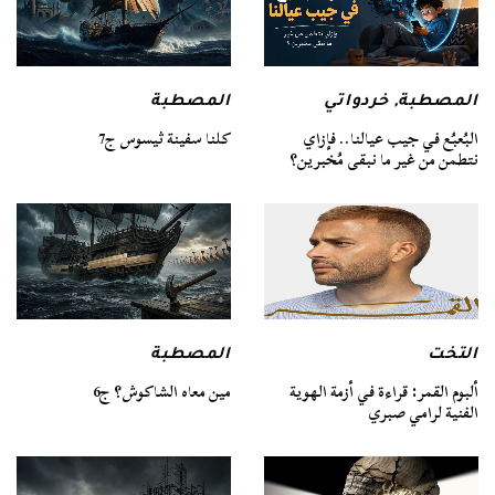
المصطبة
المصطبة
,
خردواتي
كلنا سفينة ثيسوس ج7
البُعبُع في جيب عيالنا.. فإزاي
نتطمن من غير ما نبقى مُخبرين؟
التخت
المصطبة
ألبوم القمر: قراءة في أزمة الهوية
مين معاه الشاكوش؟ ج6
الفنية لرامي صبري