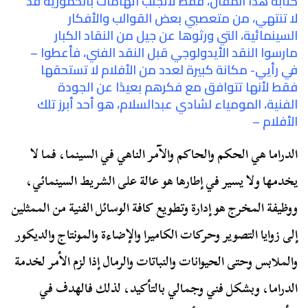
كتابة هذا المقال، فقط لأتجنب اتهامات بالحمورية قد
لا تنتهي، من متعصبي بعض القوالب والأفكار
السينمائية، التي ورثوها عن جيل من النقاد الكبار
مارسوا النقد الأيدولوجي قبل النقد الفني، فأعطوا –
في رأيي- مكانة كبيرة لعدد من الأفلام لا تستحقها
فقط لأنها تتوافق مع فكرهم بعيدًا عن الجودة
الفنية، المومياء لشادي عبدالسلام، هو أحد أبرز تلك
الأفلام –
الدراما هي الحكم والحاكم والآمر الناهي في السينما، فما لا
يخدمها ولا يسير في إطارها هو عالة على الشريط السينمائي،
ووظيفة المخرج هو إدارة وتطويع كافة الوسائل الفنية من الممثلين
إلى زوايا التصوير وحركات الكاميرا والإضاءة والمونتاج والديكور
والملابس وحتى الحيوانات والنباتات والرمال إذا لزم الأمر لخدمة
الدراما، وبشكل فني وجمالي بالتأكيد، لذلك فالهدف في