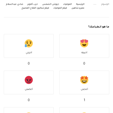
الوسوم
الرئيسية
المومياء
جيوش الشمس
حرب أكتوبر
شادي عبدالسلام
عمرو شاهين
فيلم المومياء
فيلم شكاوى الفلاح الفصيح
ما هو انطباعك؟
أحببته
أحزنني
0
0
أعجبني
أغضبني
0
1