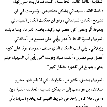
المقابلة الثالثة كانت الحاسمة، كنت قد قاربت على إنهاء
دراسة النقد السينمائي بشكل متخصص، وتمرست في فن
تشريح الكادر السينمائي، وهو فن تفكيك الكادر السينمائي
ومعرفة أثر ومعنى كل عنصر فيه وكيف يخدم الدراما، وهنا قابلت
المومياء للمرة الثالثة لأجهر برأيي على مسمع من أساتذتي
وزملائي، وفي قلب المكان الذي صنف المومياء يومًا على كونه
أفضل فيلم مصري، ألقت قنبلة وقولت “في رأيي أن المومياء فيلم
رديء ومبالغ في تقديره بشكل كبير”.
المومياء يحمل الكثير من الكوارث التي لا يقع فيها مخرج
مبتدئ، بل هو ذهب إلى ما يمكن تسميته الحذلقة الفنية دون
داعي، فلا كادر واحد في شريط الفيلم كله يخدم الدراما بأي