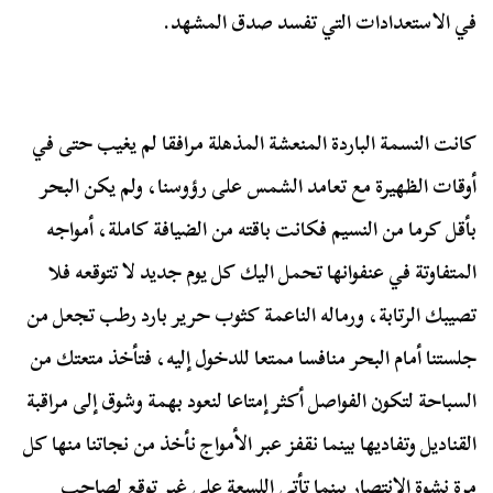
في الاستعدادات التي تفسد صدق المشهد.
كانت النسمة الباردة المنعشة المذهلة مرافقا لم يغيب حتى في
أوقات الظهيرة مع تعامد الشمس على رؤوسنا، ولم يكن البحر
بأقل كرما من النسيم فكانت باقته من الضيافة كاملة، أمواجه
المتفاوتة في عنفوانها تحمل اليك كل يوم جديد لا تتوقعه فلا
تصيبك الرتابة، ورماله الناعمة كثوب حرير بارد رطب تجعل من
جلستنا أمام البحر منافسا ممتعا للدخول إليه، فتأخذ متعتك من
السباحة لتكون الفواصل أكثر إمتاعا لنعود بهمة وشوق إلى مراقبة
القناديل وتفاديها بينما نقفز عبر الأمواج نأخذ من نجاتنا منها كل
مرة نشوة الانتصار بينما تأتي اللسعة على غير توقع لصاحب