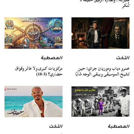
تُنكر
التخت
المصطبة
عمرو دياب ودوريان جراي: حين
مركزيات كبرى ولا طائر وقواق
تشيخ الموسيقى ويبقى الوجه شابًا
حضاري؟ (3-10)
المصطبة
التخت