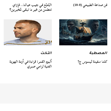
فن صناعة الطبيعي (0-10)
البُعبُع في جيب عيالنا.. فإزاي
نتطمن من غير ما نبقى مُخبرين؟
المصطبة
التخت
كلنا سفينة ثيسوس ج7
ألبوم القمر: قراءة في أزمة الهوية
الفنية لرامي صبري