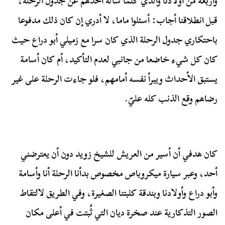
وأربعة من أولادنا والذي كلما سأله أحدهم عن جدول الرحلة،
قبل انطلاقنا أجاب: أسئلوا ماما، لا أدري إن كان ذلك مدفوعا
باحتكاري جدول الرحلة الذي كان سرا مع زميلي أبو دراع حيث
كان كل شيء خاضعا من جانبي لعدم التأكيد، أم كان أسامة
يستبق الأحداث ويبرأ نفسه أمامهم، فلو جاءت الرحلة على غير
رضاهم وقع الذنب كله عليّ.
كان هدفي أن أسير من العريش للشيخ زويد دون أن يعترضني
أحد، وعبر سيارة ميكروباص مخصوص بدأنا الرحلة أنا وأسامة
وأبو دراع وأولادنا وبندقة كلبتنا الصغيرة، وفي الطريق لالتقاط
الصور التذكارية عند صخرة ديان التي ثُبتت في أعلى مكان