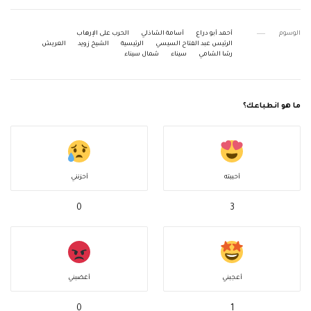
الوسوم
أحمد أبو دراع
أسامة الشاذلي
الحرب على الإرهاب
الرئيس عبد الفتاح السيسي
الرئيسية
الشيخ زويد
العريش
رشا الشامي
سيناء
شمال سيناء
ما هو انطباعك؟
أحببته
أحزنني
0
3
أعجبني
أغضبني
0
1