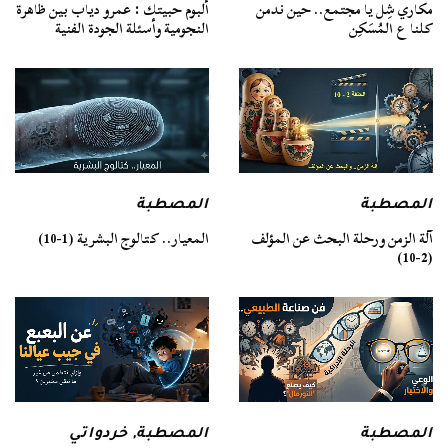
مكاري شِل يا مجتمع.. حين ندمن
ألبوم حبيتك : عمرو دياب بين ظاهرة
كلنا ع المُسَكِن
النجومية وأسئلة الجودة الفنية
المصطبة
المصطبة
آلة الزمن ورحلة البحث عن المؤلف
المعيار.. كتالوج البشرية (1-10)
(2-10)
المصطبة
المصطبة
,
خردواتي