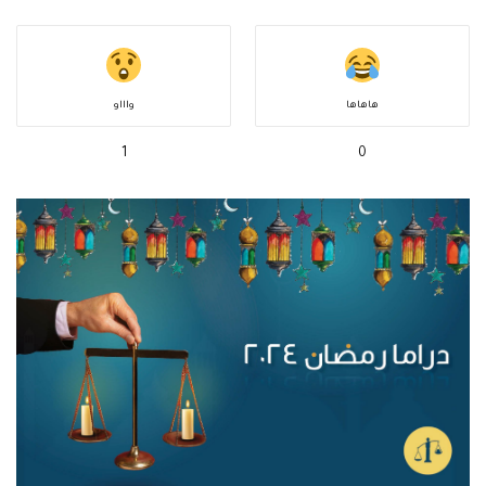
هاهاها
واااو
1
0