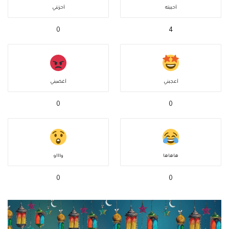
أحببته
أحزنني
0
4
أعجبني
أغضبني
0
0
هاهاها
واااو
0
0