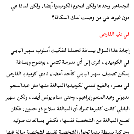
للجماهير وحدها ولكن لنجوم الكوميديا أيضا، ولكن لماذا هي
دون غيرها هي من وصلت لتلك المكانة؟
في دنيا الفارص
إجابة هذا السؤال ببساطة تحملنا لتفكيك أسلوب سهير البابلي
في الكوميديا، لنرى إلى أي مدرسة تنتمي، بوضوح وبساطة
يمكن تصنيف سهير البابلي كأحد أعضاء نادي كوميديا الفارص
في مصر، بالطبع تنتمي لكوميديا المبالغة مثلها مثل عبدالمنعم
مدبولي وعبدالمنعم إبراهيم، وحتى سناء يونس أيضا، ولكن سهير
البابلي كانت كغيرها تدرك أن المبالغة سلاح ذو حدين، فكان
تصنع المبالغة من الشخصية نفسها، تكتفي بمبالغات صوتيه
وحركية بسيطة بينما تحول الشخصية نفسها لشخصية مبالغ فيها