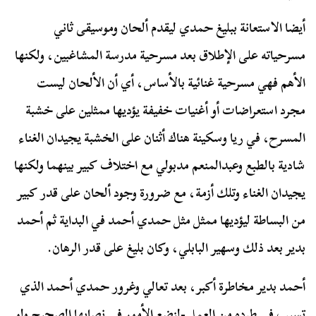
أيضا الاستعانة ببليغ حمدي ليقدم ألحان وموسيقى ثاني
مسرحياته على الإطلاق بعد مسرحية مدرسة المشاغبين، ولكنها
الأهم فهي مسرحية غنائية بالأساس، أي أن الألحان ليست
مجرد استعراضات أو أغنيات خفيفة يؤديها ممثلين على خشبة
المسرح، في ريا وسكينة هناك أثنان على الخشبة يجيدان الغناء
شادية بالطبع وعبدالمنعم مدبولي مع اختلاف كبير بينهما ولكنها
يجيدان الغناء وتلك أزمة، مع ضرورة وجود ألحان على قدر كبير
من البساطة ليؤديها ممثل مثل حمدي أحمد في البداية ثم أحمد
بدير بعد ذلك وسهير البابلي، وكان بليغ على قدر الرهان.
أحمد بدير مخاطرة أكبر، بعد تعالي وغرور حمدي أحمد الذي
تسبب في طرده من العمل -لنضع الأمور في نصابها الصحيح ولو