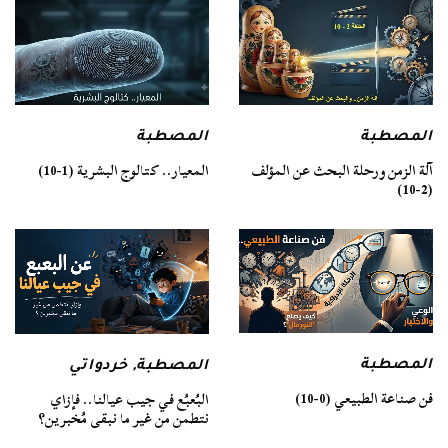
المصطبة
المصطبة
آلة الزمن ورحلة البحث عن المؤلف
المعيار.. كتالوج البشرية (1-10)
(2-10)
المصطبة
المصطبة
,
خردواتي
فن صناعة الطبيعي (0-10)
البُعبُع في جيب عيالنا.. فإزاي
نتطمن من غير ما نبقى مُخبرين؟