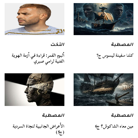
المصطبة
التخت
كلنا سفينة ثيسوس ج7
ألبوم القمر: قراءة في أزمة الهوية
الفنية لرامي صبري
المصطبة
المصطبة
مين معاه الشاكوش؟ ج6
الأعراض الجانبية لنجاة السردية
(ج5)