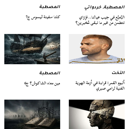
المصطبة
المصطبة
,
خردواتي
كلنا سفينة ثيسوس ج7
البُعبُع في جيب عيالنا.. فإزاي
نتطمن من غير ما نبقى مُخبرين؟
التخت
المصطبة
ألبوم القمر: قراءة في أزمة الهوية
مين معاه الشاكوش؟ ج6
الفنية لرامي صبري