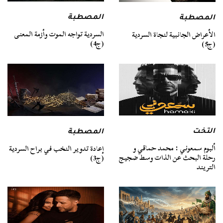
المصطبة
المصطبة
السردية تواجه الموت وأزمة المعنى
الأعراض الجانبية لنجاة السردية
(ج4)
(ج5)
التخت
المصطبة
ألبوم سمعوني : محمد حماقي و
إعادة تدوير النخب في براح السردية
رحلة البحث عن الذات وسط ضجيج
(ج3)
التريند