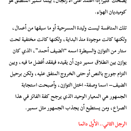
يضحك كثيرا إذا اعتمد على الارتجال، بينما سمير المنطلق هو
كوميديان الهواء.
تلك المنافسة ليست وليدة المسرحية أو ما سبقها من أعمال،
ولكنها كانت موجودة منذ البداية، ولكنها كانت مختفية تحت
ستار من التوازن والسيطرة اسمه “الضيف أحمد”، الذي كان
يوازن بين انطلاق سمير دون أن يقيده فيفقد أفضل ما فيه، وبين
التزام جورج بالنص أو حتى الخروج المتفق عليه، ولكن برحيل
الضيف– اسما وصفة- اختل التوازن، وأصبحت استجابة
الجمهور هي المعيار الوحيد الذي يرجح كفة الفائز في هذا
الصراع، ومن يستطيع أن يجذب الجمهور مثل سمير.
الرجل الثاني.. الأول دائما