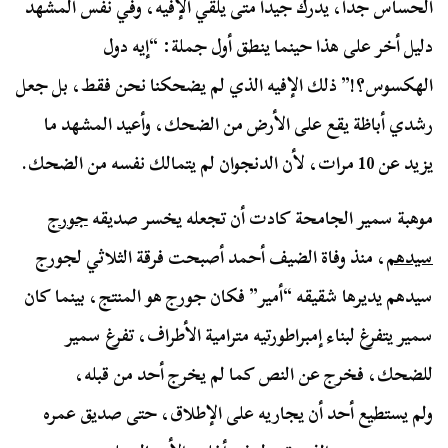
الحساس جدا، يدرك جيدا متى يلقي الإفيه، وفي نفس المشهد
دليل أخر على هذا حينما ينطق أول جملة: “إيه دول
الهكسوس؟!” ذلك الإفيه الذي لم يضحكنا نحن فقط، بل جعل
رشدي أباظة يقع على الأرض من الضحك، وأعيد المشهد ما
يزيد عن 10 مرات، لأن الدنجوان لم يتمالك نفسه من الضحك.
موهبة سمير الجامحة كادت أن تجعله يخسر صديقه
جورج
سيدهم
، منذ وفاة الضيف أحمد أصبحت فرقة الثلاثي لجورج
سيدهم يديرها شقيقه “أمير” فكان جورج هو المنتج، بينما كان
سمير يتفرغ لبناء إمبراطورتيه مترامية الأطراف، تفرغ سمير
للضحك، فخرج عن النص كما لم يخرج أحد من قبله،
ولم يستطيع أحد أن يجاريه على الإطلاق، حتى صديق عمره