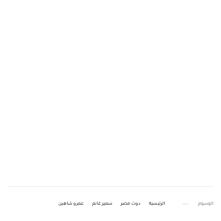
الوسوم
الرئيسية
دوت مصر
سمير غانم
عمرو شاهين