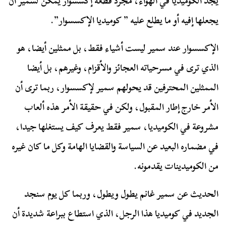
يجد الكوميديا في الهواء، مجرد قطعة إكسسوار يمكن لسمير أن
يجعلها إفيه أو ما يطلع عليه ” كوميديا الإكسسوار”.
الإكسسوار عند سمير ليست أشياء فقط، بل ممثلين أيضا، هو
الذي ترى في مسرحياته العجائز والأقزام، وغيرهم، بل أيضا
الممثلين المحترفين قد يحولهم سمير لإكسسوار، ربما ترى أن
الأمر خارج إطار المقبول، ولكن في حقيقة الأمر هذه ألعاب
مشروعة في الكوميديا، سمير فقط يعرف كيف يستغلها جيدا،
في مضماره البعيد عن السياسة والقضايا الهامة وكل ما كان غيره
من الكوميدينات يقدمونه.
الحديث عن سمير غانم يطول ويطول، وربما كل يوم سنجد
الجديد في كوميديا هذا الرجل، الذي استطاع ببراعة شديدة أن