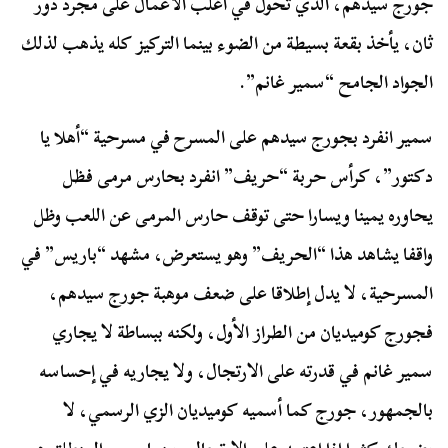
جورج سيدهم، الذي تحول في أغلب الأعمال على مجرد دور
ثان، يأخذ بقعة بسيطة من الضوء بينما التركيز كله يذهب لذلك
الجواد الجامح “سمير غانم”.
سمير انفرد بجورج سيدهم على المسرح في مسرحية “أهلا يا
دكتور”، كرأس حربة “حريف” انفرد بحارس مرمى فظل
يحاوره يمينا ويسارا حتى توقف حارس المرمى عن اللعب وظل
واقفا يشاهد هذا “الحريف” وهو يستعرض، مشهد “باريس” في
المسرحية، لا يدل إطلاقا على ضعف موهبة جورج سيدهم،
فجورج كوميديان من الطراز الأول، ولكنه ببساطة لا يجاري
سمير غانم في قدرته على الارتجال، ولا يجاريه في إحساسه
بالجمهور، جورج كما أسميه كوميديان الزي الرسمي، لا