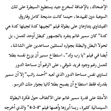
الإضحاك، بالإضافة لمخرج جيد يستطيع السيطرة على تلك
الموهبة دون تقييدها، حينما كانت مديحة كامل وفاروق
الفيشاوي يتنازعان على بطولة فيلم “تجيبها كدة تجيلها كدة هي
كدة” كان سمير غانم ينفرد بالجمهور كبطل أوحد للعمل، بل
تحولا البطل والبطلة بجواره لممثلين مساعدين على الشاشة،
أيضا في فيلم “يا رب ولد”، استطاع سمير أن يزرع نفسه بطلا
للعمل رغم وجود فريد شوقي، على الرغم أن مساحة الدور
تساوي نفس مساحة الدور الذي لعبه “أحمد راتب” إلا أن سمير
بقدرته فقط استطاع أن يصبح بطلا ثانيا بجوار ملك الترسو.
الأمثلة على قدرة سمير غانم على الالتفاف حول فكرة البطولة
السينمائية كثيرة، ربما أبرزها وأهمها فيلم “4-2-4” والذي أخرجه