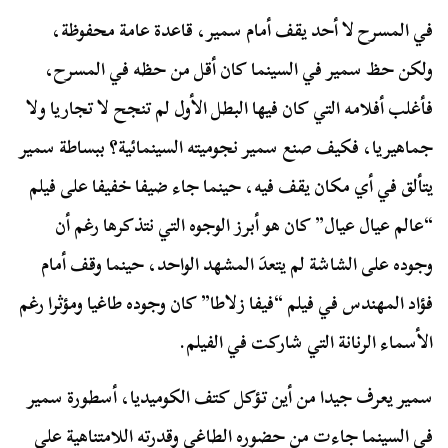
في المسرح لا أحد يقف أمام سمير، قاعدة عامة محفوظة،
ولكن حظ سمير في السينما كان أقل من حظه في المسرح،
فأغلب أفلامه التي كان فيها البطل الأول لم تنجح لا تجاريا ولا
جماهيريا، فكيف صنع سمير نجوميته السينمائية؟ ببساطة سمير
يتألق في أي مكان يقف فيه، حينما جاء ضيفا خفيفا على فيلم
“عالم عيال عيال” كان هو أبرز الوجوه التي نتذكرها رغم أن
وجوده على الشاشة لم يتعدَ المشهد الواحد، حينما وقف أمام
فؤاد المهندس في فيلم “فيفا زلاطا” كان وجوده طاغيا ومؤثرا رغم
الأسماء الرنانة التي شاركت في الفيلم.
سمير يعرف جيدا من أين تؤكل كتف الكوميديا، أسطورة سمير
في السينما جاءت من حضوره الطاغي وقدرته اللامتناهية على