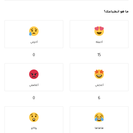
ما هو انطباعك؟
أحببته
أحزنني
0
15
أعجبني
أغضبني
0
6
هاهاها
واااو