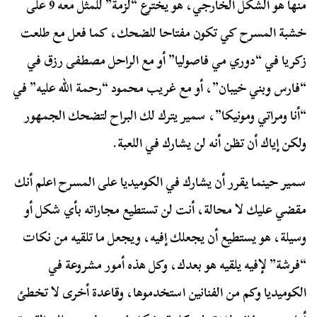
منها هو الشكل الخارجي، هو يخترع “لزمة” للمثل معه 9 على
خشبة المسرح كي تكون مفتاحا للضحك، كما فعل مع طلعت
زكريا في “دوري مي فاصوليا” أو مع الراحل مصطفى رزق في
“فارس وبني خيبان”، أو مع غريب محمود “رحمة الله عليه” في
“أنا ومراتي ومونيكا”، سمير يترك لك البراح لتضحك الجمهور
ولكن إياك أن تظن أنه لن يشارك في اللعبة.
سمير حينما يقرر أن يشارك في الكوميديا على المسرح اعلم أنك
مقضي عليك لا محالة، أنت لن تستطيع مجاراته بأي شكل أو
وسيلة، هو يستطيع أن يجعلك إفيه، ويجعل ما تلقيه من نكات
“فرشة” لإفيه يلقيه هو بعدك، وكل هذه أمور مشروعة في
الكوميديا وكم من الفنانين استخدموها، وقاعدة أخرى لا تخطئ