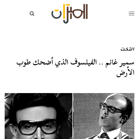
التخت
سمير غانم .. الفيلسوف الذي أضحك طوب
الأرض