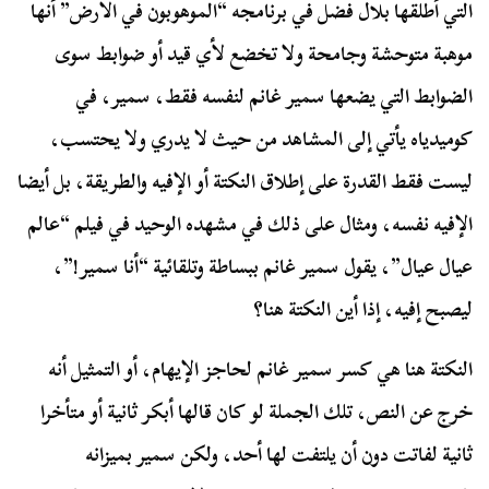
التي أطلقها بلال فضل في برنامجه “الموهوبون في الأرض” أنها
موهبة متوحشة وجامحة ولا تخضع لأي قيد أو ضوابط سوى
الضوابط التي يضعها سمير غانم لنفسه فقط، سمير، في
كوميدياه يأتي إلى المشاهد من حيث لا يدري ولا يحتسب،
ليست فقط القدرة على إطلاق النكتة أو الإفيه والطريقة، بل أيضا
الإفيه نفسه، ومثال على ذلك في مشهده الوحيد في فيلم “عالم
عيال عيال”، يقول سمير غانم ببساطة وتلقائية “أنا سمير!”،
ليصبح إفيه، إذا أين النكتة هنا؟
النكتة هنا هي كسر سمير غانم لحاجز الإيهام، أو التمثيل أنه
خرج عن النص، تلك الجملة لو كان قالها أبكر ثانية أو متأخرا
ثانية لفاتت دون أن يلتفت لها أحد، ولكن سمير بميزانه