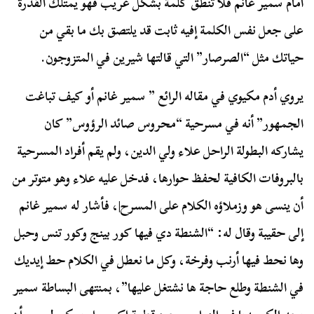
أمام سمير غانم فلا تنطق كلمة بشكل غريب فهو يمتلك القدرة
على جعل نفس الكلمة إفيه ثابت قد يلتصق بك ما بقي من
حياتك مثل “الصرصار” التي قالتها شيرين في المتزوجون.
يروي أدم مكيوي في مقاله الرائع ” سمير غانم أو كيف تباغت
الجمهور” أنه في مسرحية “محروس صائد الرؤوس” كان
يشاركه البطولة الراحل علاء ولي الدين، ولم يقم أفراد المسرحية
بالبروفات الكافية لحفظ حوارها، فدخل عليه علاء وهو متوتر من
أن ينسى هو وزملاؤه الكلام على المسرح|، فأشار له سمير غانم
إلى حقيبة وقال له: “الشنطة دي فيها كور بينج وكور تنس وحبل
وها نحط فيها أرنب وفرخة، وكل ما نعطل في الكلام حط إيديك
في الشنطة وطلع حاجة ها نشتغل عليها”، بمنتهى البساطة سمير