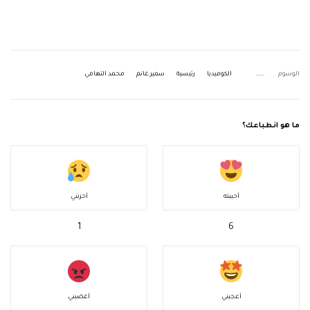
الوسوم
الكوميديا
رئيسية
سمير غانم
محمد التهامي
ما هو انطباعك؟
أحببته
أحزنني
1
6
أعجبني
أغضبني