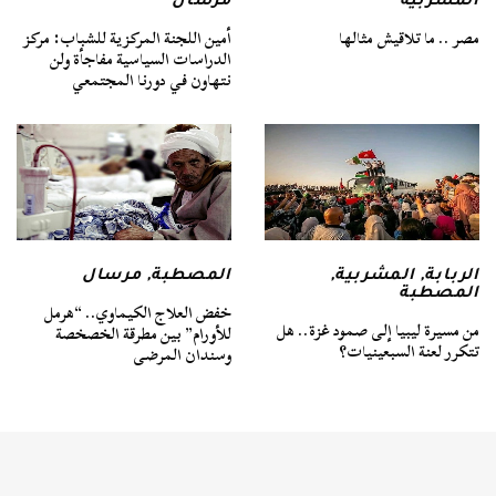
المشربية
مرسال
مصر .. ما تلاقيش مثالها
أمين اللجنة المركزية للشباب: مركز
الدراسات السياسية مفاجأة ولن
نتهاون في دورنا المجتمعي
الربابة
,
المشربية
,
المصطبة
,
مرسال
المصطبة
خفض العلاج الكيماوي.. “هرمل
من مسيرة ليبيا إلى صمود غزة.. هل
للأورام” بين مطرقة الخصخصة
تتكرر لعنة السبعينيات؟
وسندان المرضى