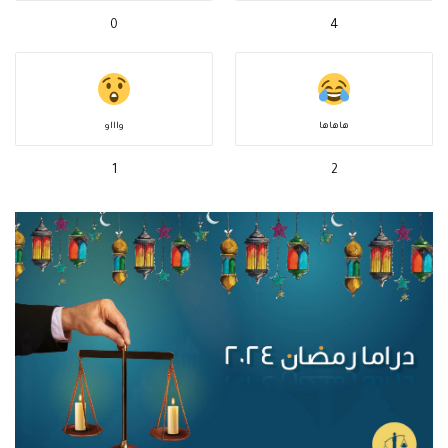
0
4
هاهاها
واااو
1
2