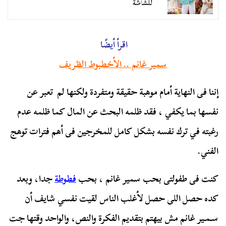
للشاشة
اقرأ أيضًا
سمير غانم .. الأخطبوط الظريف
إننا فى النهاية أمام موهبة حقيقة ومتفردة ولكنها لم تعبر عن
نفسها بما يكفي ، فقد ظلمه البحث عن المال كما ظلمه عدم
رغبته في ترك نفسه بشكل كامل للمخرجين فى أهم فترات توهج
الفني.
كنت فى طفولتى بحب سمير غانم ، بحب
فطوطة
جدا، وبعد
كده حصل اللى حصل لأغلب الناس لقيت نفسي شايف أن
سـمـير غانم مش بيهتم بتقديم الفكرة والنص، والواحد وقتها جت