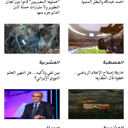
أحمد عبدالله والبطل المنبوذ
“عملوها المصريين” قادوا دون لجان
التطوير ولا مليارات حملة كان
العالم جزء منها
المصطبة
المشربية
خارطة إصلاح الإعلام الرياضي..
بين نفي وتأكيد… هل انتهى الحلم
خطوة طال انتظارها
النووي الإيراني؟