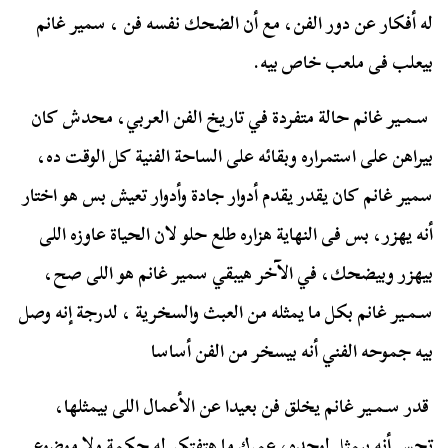
له أفكار عن دور الفن، مع أن الضحك نفسه فن ، سمير غانم
بيعلب فى ملعب خاص بيه.
سـمـير غانم حالة متفردة في تاريخ الفن العربي، محدش كان
بيراهن على استمراره وبقائه على الساحة الفنية كل الوقت ده،
سمير غانم كان يقدر يقدم أدوار جادة وأدوار تعيش بس هو اختار
أنه يهزر، بس فى النهاية هزاره طلع حلو لان الحياة عاوزه اللى
بيهزر وبيضحك، في الآخر هيبقي سمير غانم هو اللى صح،
سـمـير غانم بكل ما يمثله من العبث والسخرية ، لدرجة إنه وصل
بيه جموحه الفني أنه بيسخر من الفن أساسا
قدر سـمـير غانم يخلق فن بعيدا عن الأعمال اللى بيمثلها،
تحس أنه بيمثل لوحده، عمرك ما هتفتكر له حكمة ولا موضوع