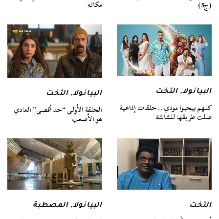
مكانه
(ج5)
البيانولا
,
التخت
البيانولا
,
التخت
كلهم بيحبوا مودي .. حلقات إذاعية
الحلقة الأولى “حد أقصى” العادي
ضلت طريقها للشاشة
هو الأصعب
التخت
البيانولا
,
المصطبة