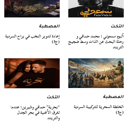
التخت
المصطبة
ألبوم سمعوني : محمد حماقي و
إعادة تدوير النخب في براح السردية
رحلة البحث عن الذات وسط ضجيج
(ج3)
التريند
المصطبة
التخت
الخلطة السحرية للتركيبة السردية
“بحرية” حماقي وشيرين: عندما
(ج2)
تغرق الأغنية في بحر الجدل
والتريند