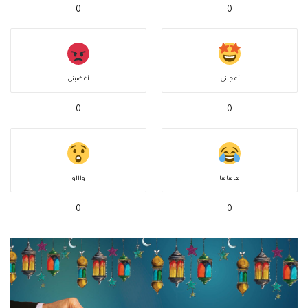
0
0
أعجبني
أغضبني
0
0
هاهاها
واااو
0
0