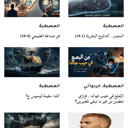
المصطبة
المصطبة
فن صناعة الطبيعي (0-10)
المعيار.. كتالوج البشرية (1-10)
المصطبة
المصطبة
,
خردواتي
كلنا سفينة ثيسوس ج7
البُعبُع في جيب عيالنا.. فإزاي
نتطمن من غير ما نبقى مُخبرين؟