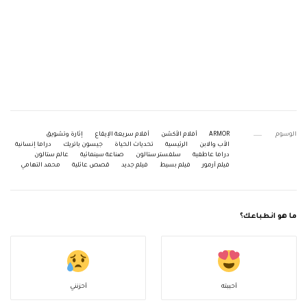
الوسوم
ARMOR
أفلام الأكشن
أفلام سريعة الإيقاع
إثارة وتشويق
الأب والابن
الرئيسية
تحديات الحياة
جيسون باتريك
دراما إنسانية
دراما عاطفية
سلفستر ستالون
صناعة سينمائية
عالم ستالون
فيلم أرمور
فيلم بسيط
فيلم جديد
قصص عائلية
محمد التهامي
ما هو انطباعك؟
أحببته
أحزنني