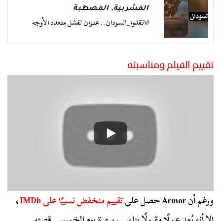
المشربية
,
المصطبة
#انقذوا_السودان.. عنوان لفشل متعدد الأوجه
تقييم الفيلم ومناسبته
ورغم أن Armor حصل على
تقييم منخفض نسبيًا على IMDb
،
إلا أنه يُعد عملًا مقبولًا يناسب سهرة يوم الخميس. قصته