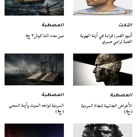
التخت
المصطبة
ألبوم القمر: قراءة في أزمة الهوية
مين معاه الشاكوش؟ ج6
الفنية لرامي صبري
المصطبة
المصطبة
السردية تواجه الموت وأزمة المعنى
الأعراض الجانبية لنجاة السردية
(ج4)
(ج5)