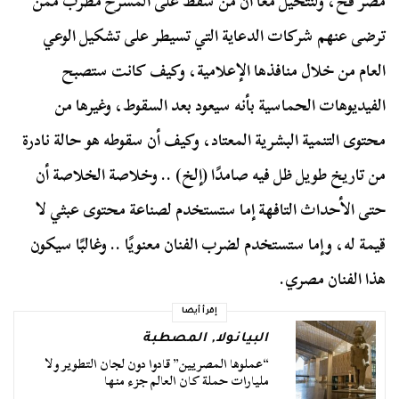
مصر قُح، ولنتخيل معًا أن من سقط على المسرح مطرب ممن
ترضى عنهم شركات الدعاية التي تسيطر على تشكيل الوعي
العام من خلال منافذها الإعلامية، وكيف كانت ستصبح
الفيديوهات الحماسية بأنه سيعود بعد السقوط، وغيرها من
محتوى التنمية البشرية المعتاد، وكيف أن سقوطه هو حالة نادرة
من تاريخ طويل ظل فيه صامدًا (إلخ) .. وخلاصة الخلاصة أن
حتى الأحداث التافهة إما ستستخدم لصناعة محتوى عبثي لا
قيمة له، وإما ستستخدم لضرب الفنان معنويًا .. وغالبًا سيكون
هذا الفنان مصري.
إقرأ أيضا
البيانولا
,
المصطبة
“عملوها المصريين” قادوا دون لجان التطوير ولا
مليارات حملة كان العالم جزء منها