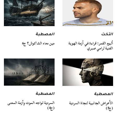
التخت
المصطبة
ألبوم القمر: قراءة في أزمة الهوية
مين معاه الشاكوش؟ ج6
الفنية لرامي صبري
المصطبة
المصطبة
السردية تواجه الموت وأزمة المعنى
الأعراض الجانبية لنجاة السردية
(ج4)
(ج5)