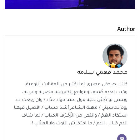
Author
محمد فهمي سلامة
كاتب صحفي مصري له الكثير من المقالات النوعية،
وكتب لعدة صُحف ومواقع إلكترونية مصرية وعربية،
ويتمنى لو طُبّقَ عليه قول عمنا فؤاد حدّاد : وان رجعت ف
يوم تحاسبني / مهنة الشـاعر أشـدْ حساب / الأصيل فيهــا
اسـتفاد الهَـمْ / وانتهى من الزُخْــرُف الكداب / لما شـاف
الدم قـــال : الدم / ما افتكـرش التوت ولا العِنّاب !