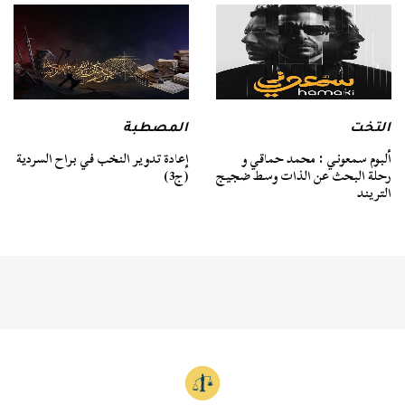
التخت
المصطبة
ألبوم سمعوني : محمد حماقي و
إعادة تدوير النخب في براح السردية
رحلة البحث عن الذات وسط ضجيج
(ج3)
التريند