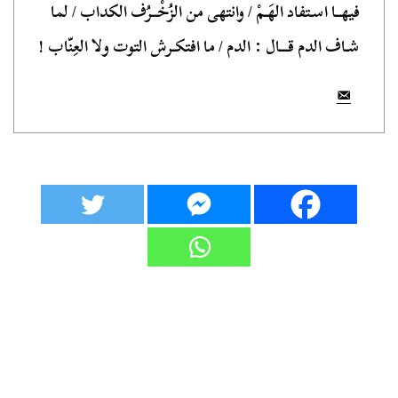
فيهــا اسـتفاد الهَـمْ / وانتهى من الزُخْــرُف الكداب / لما
شـاف الدم قـــال : الدم / ما افتكـرش التوت ولا العِنّاب !