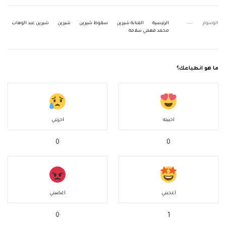
الوسوم
الرئيسية
الفنانة شيرين
سقوط شيرين
شيرين
شيرين عبد الوهاب
محمد فهمي سلامة
ما هو انطباعك؟
أحببته
أحزنني
0
0
أعجبني
أغضبني
0
1