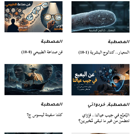
المصطبة
المصطبة
فن صناعة الطبيعي (0-10)
المعيار.. كتالوج البشرية (1-10)
المصطبة
المصطبة
,
خردواتي
كلنا سفينة ثيسوس ج7
البُعبُع في جيب عيالنا.. فإزاي
نتطمن من غير ما نبقى مُخبرين؟