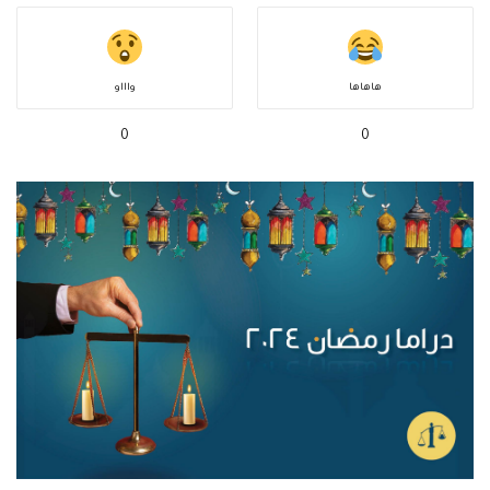
هاهاها
واااو
0
0