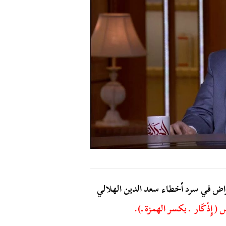
راض في سرد أخطاء سعد الدين الهلالي
س ( إِذْكَار ـ بكسر الهمزة ـ).