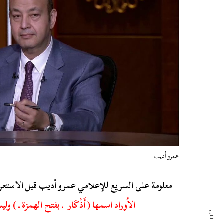
عمرو أديب
معلومة على السريع للإعلامي عمرو أديب قبل الاستع
الأوراد اسمها ( أَذْكَار ـ بفتح الهمزة ـ ) ولي