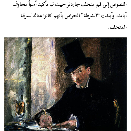
اللصوص إلى قبو متحف جاردنر حيث تم تأكيد أسوأ مخاوف
أباث. وأبلغت “الشرطة” الحراس بأنهم كانوا هناك لسرقة
المتحف.