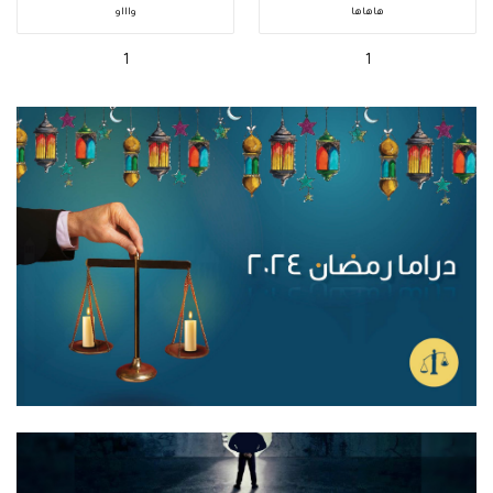
هاهاها
واااو
1
1