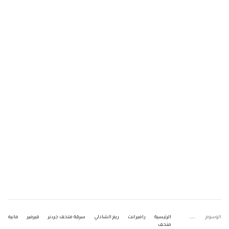
الوسوم
الرئيسية
رامبرانت
ريم الشاذلي
سرقة متحف جردنر
فيرمير
مانيه
متحف