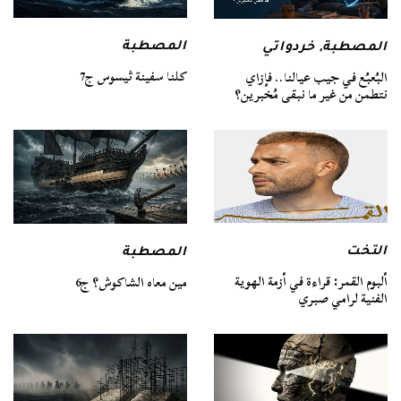
المصطبة
المصطبة
,
خردواتي
كلنا سفينة ثيسوس ج7
البُعبُع في جيب عيالنا.. فإزاي
نتطمن من غير ما نبقى مُخبرين؟
التخت
المصطبة
ألبوم القمر: قراءة في أزمة الهوية
مين معاه الشاكوش؟ ج6
الفنية لرامي صبري