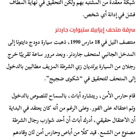
شبكة معقدة من المشتبه بهم ولكن التحقيق في نهاية المطاف
فشل في إدانة أي شخص.
سرقة متحف إيزابيلا ستيوارت جاردنر
منتصف الليل في 18 مارس 1990، ذهبت سيارة دودج دايتونا إلى
المدخل الجانبي لمتحف جاردنر. وبعد مرور ساعة تقريبًا خرج
رجلان من السيارة يرتديان زي الشرطة المزيف مطالبين بالدخول
إلى المتحف للتحقيق في “شكوى ضجيج”.
قام حارس الأمن، ريتشارد أباث، بالسماح لللصوص بالدخول
وتم اعتقاله على الفور. وعلى الرغم من أنه كان يعتقد في البداية
أن الاعتقال حقيقي، أدرك أباث أن أحد شوارب رجال الشرطة
مصنوع من الشمع. قيد كلًا من أباص وحارس أمن ثان وقادهم