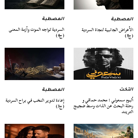
المصطبة
المصطبة
السردية تواجه الموت وأزمة المعنى
الأعراض الجانبية لنجاة السردية
(ج4)
(ج5)
التخت
المصطبة
ألبوم سمعوني : محمد حماقي و
إعادة تدوير النخب في براح السردية
رحلة البحث عن الذات وسط ضجيج
(ج3)
التريند