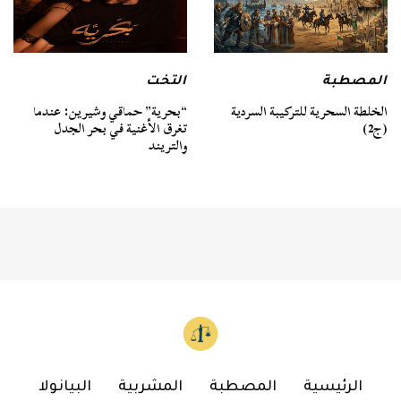
المصطبة
التخت
الخلطة السحرية للتركيبة السردية
“بحرية” حماقي وشيرين: عندما
(ج2)
تغرق الأغنية في بحر الجدل
والتريند
الرئيسية
المصطبة
المشربية
البيانولا