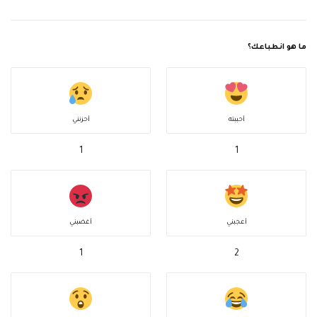
ما هو انطباعك؟
أحببته
أحزنني
1
1
أعجبني
أغضبني
1
2