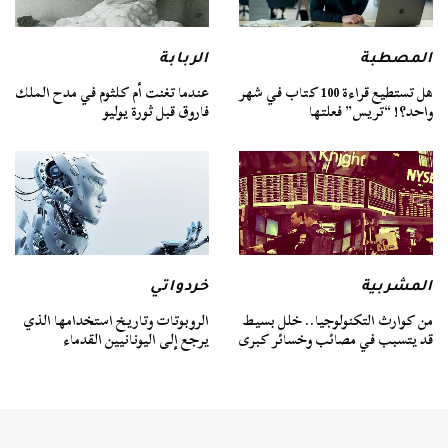
المصطبة
الربابة
هل تستطيع قراءة 100 كتاب في شهر
عندما تغنت أم كلثوم في مدح الملك
واحد؟! “تريس” فعلتها
فاروق قبل ثورة يوليو
المشربية
خردواتي
من كوارث التكنولوجيا.. خلل بسيط
الروبوتات وتاريخ استخدامها الذي
قد يتسبب في مصائب وخسائر كبرى
يرجع إلى اليونانيين القدماء