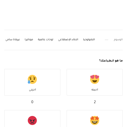
الوسوم
التكنولوجيا
الذكاء الإصطناعي
لوحات عالمية
موناليزا
نيرفانا سامي
ما هو انطباعك؟
أحببته
أحزنني
0
2