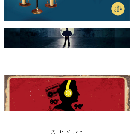
‫إظهار التعليقات (2)