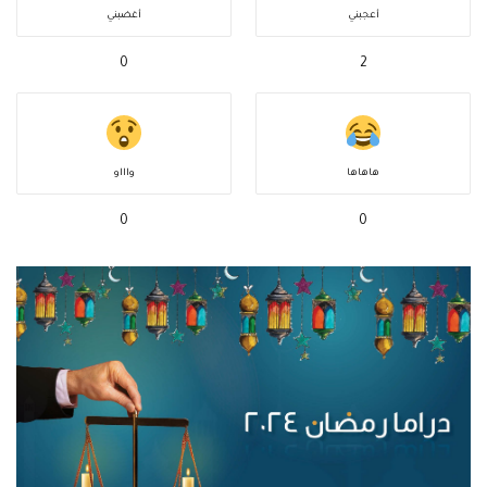
أعجبني
أغضبني
0
2
هاهاها
واااو
0
0