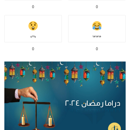
0
0
هاهاها
واااو
0
0