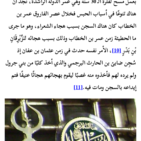
بعمل مسح لفترة الـ 30 سنة وهي عُمْر الدولة الراشدة، نجد أن
هناك تنوعًا في أسباب الحبس فخلال عصر الفاروق عمر بن
الخطاب كان هناك السجن بسبب هجاء الشعراء، وهو ما جرى
ما الحطيئة زمن عمر بن الخطاب وذلك بسبب هجائه للزِّبْرِقَانِ
بْنِ بَدْرٍ
[10]
، الأمر نفسه حدث في زمن عثمان بن عفان إذ
سُجِن ضابئ بن الحارث البرجمي والذي أخذ كلبًا من بني جرول
ولم يرده لهم فأخذوه منه غصبًا ليقوم بهجائهم هجائًا عنيفًا فتم
إيداعه بالسجن ومات فيه.
[11]