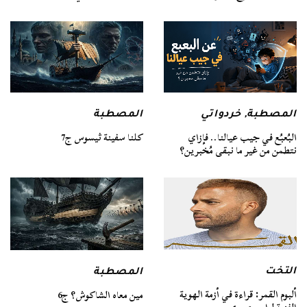
المصطبة
المصطبة
,
خردواتي
كلنا سفينة ثيسوس ج7
البُعبُع في جيب عيالنا.. فإزاي
نتطمن من غير ما نبقى مُخبرين؟
التخت
المصطبة
ألبوم القمر: قراءة في أزمة الهوية
مين معاه الشاكوش؟ ج6