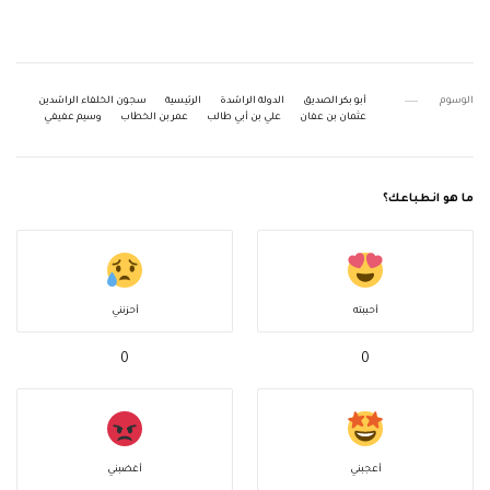
الوسوم
أبو بكر الصديق
الدولة الراشدة
الرئيسية
سجون الخلفاء الراشدين
عثمان بن عفان
علي بن أبي طالب
عمر بن الخطاب
وسيم عفيفي
ما هو انطباعك؟
أحببته
أحزنني
0
0
أعجبني
أغضبني