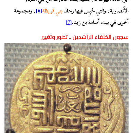
الأنصارية، والتي حُبِس فيها رجال
بني قريظة
[6]
، ومجموعة
أخرى في بيت أسامة بن زيد.
[7]
سجون الخلفاء الراشدين .. تطور وتغيير