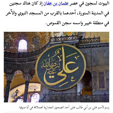
البيوت لسجون في عصر
عثمان بن عفان
إذ كان هناك سجنين
في المدينة المنورة، أحدهما بالقرب من المسجد النبوي والآخر
في منطقة خيبر واسمه سجن القموص.
رسم لاسم علي بن أبي طالب على أحد الصحون الجدارية العملاقة في آيا صوفيا.