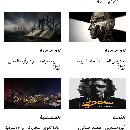
الفنية لرامي صبري
المصطبة
المصطبة
السردية تواجه الموت وأزمة المعنى
الأعراض الجانبية لنجاة السردية
(ج4)
(ج5)
التخت
المصطبة
ألبوم سمعوني : محمد حماقي و
إعادة تدوير النخب في براح السردية