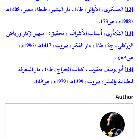
[12]
العسكري، الأوائل، ط/1، دار البشير، طنطا، مصر، 1408هـ
/ 1988م، ص173.
[13]
البَلَاذُري، أنساب الأشراف ، تحقيق:- سهيل زكار ورياض
الزركلي، ج2، ط/1، دار الفكر، بيروت، 1417هـ / 1996م،
ص٤٥٩.
[14]
أبو يوسف يعقوب، كتاب الخراج، ط/1، دار المعرفة
للطباعة والنشر، بيروت، 1399هـ / 1979م، ص149.
Author