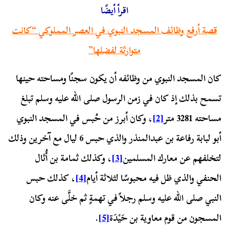
اقرأ أيضًا
قصة أرفع وظائف المسجد النبوي في العصر المملوكي “كانت
متوارثة لفضلها”
كان المسجد النبوي من وظائفه أن يكون سجنًا ومساحته حينها
تسمح بذلك إذ كان في زمن الرسول صلى الله عليه وسلم تبلغ
مساحته 3281 متر
[2]
، وكان أبرز من حُبس في المسجد النبوي
أبو لبابة رفاعة بن عبدالمنذر والذي حبس 6 ليال مع آخرين وذلك
لتخلفهم عن معارك المسلمين
[3]
، وكذلك ثمامة بن أُثال
الحنفي والذي ظل فيه محبوسًا لثلاثة أيام
[4]
، كذلك حبس
النبي صلى الله عليه وسلم رجلاً في تهمةٍ ثم خلَّى عنه وكان
المسجون من قوم معاوية بن حَيْدَة
[5]
.