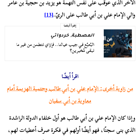
الآخر الذي عوقب على نفس التهمة هو يزيد بن حجية بن عامر
والي الإمام علي بن أبي طالب على الريّ.
[13]
إقرأ أيضا
المصطبة
,
خردواتي
البُعبُع في جيب عيالنا.. فإزاي نتطمن من غير ما
نبقى مُخبرين؟
اقرأ أيضًا
من زاوية أخرى: الإمام علي بن أبي طالب وحتمية الهزيمة أمام
معاوية بن أبي سفيان
وإذا كان الإمام علي بن أبي طالب هو أول خلفاء الدولة الراشدة
الذي بنى سجنًا، فهو أيضًا أولهم في فكرة صرف أعطيات لهم،