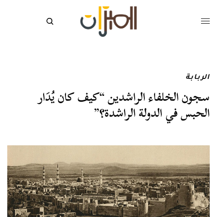
الربابة
سجون الخلفاء الراشدين “كيف كان يُدَار
الحبس في الدولة الراشدة؟”