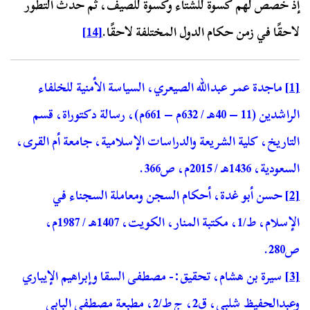
إذ خصص لهم كسوة للشتاء وكسوة للصيف، ثم حدث التطور
لاحقًا في زمن حكام الدول المختلفة لاحقًا.
[14]
[1]
ماجدة عمر عبدالله الصيعري، السياسة الأمنية للخلفاء
الراشدين (11 – 40هـ / 632م – 661م)، رسالة دكتوراة، قسم
التاريخ، كلية الشريعة والدراسات الإسلامية، جامعة أم القرى،
السعودية، 1436هـ / 2015م، ص366.
[2]
حسن أبو غدة، أحكام السجن ومعاملة السجناء في
الإسلام، ط/1، مكتبة المنار، الكويت، 1407هـ / 1987م،
ص280.
[3]
سيرة بن هشام، تحقيق:- مصطفى السقا وإبراهيم الإيباري
وعبدالحفيظ شلبي، ق2، ج ط/2، مطبعة مصطفى البابي