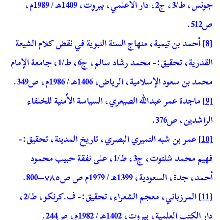
جونس، ط/3، ج2، دار الأعلمي، بيروت، 1409هـ / 1989م،
ص512.
[8]
أحمد بن تيمية، منهاج السنة النبوية في نقض كلام الشيعة
القدرية، تحقيق:- محمد رشاد سالم، ج6، ط/1، جامعة الإمام
محمد بن سعود الإسلامية، الرياض، 1406هـ / 1986م، ص349.
[9]
ماجدة عمر عبدالله الصيعري، السياسة الأمنية للخلفاء
الراشدين، ص376.
[10]
عمر بن شبه النميري البصري، تاريخ المدينة، تحقيق:-
فهيم محمد شلتوت، ج3، ط/1، على نفقة حبيب محمود
أحمد، جدة، السعودية، 1399هـ / 1979م ص ص٧٨٥–800.
[11]
المرزباني، معجم الشعراء، تحقيق:- ف.كرنكو، ط/2،
دار الكتب العلمية، بيروت، 1402هـ / 1982م، ص244.