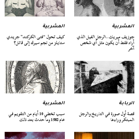
المشربية
المشربية
جوزيف ميريك..الرجل الفيل الذي
كيف تحول “فتى الكركند” جريدي
أراد فقط أن يكون مثل أي شخص
ستايلز من نجم سيرك إلى قاتل؟
آخر
الربابة
المشربية
قصة أول صورة في التاريخ والرجل
سبب تخطي 10 أيام من التقويم في
المبتكر وراءها
عام 1582 وما حدث بعد ذلك