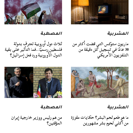
المشربية
المصطبة
ماريون ستوكس التي قضت أكثر من
ثلاث دول أوروبية تعترف بدولة
30 عامًا في تسجيل كل دقيقة من
فلسطين رسميًا..فما التأثير على بقية
التلفزيون الأمريكي
الدول الأوروبية ورد فعل إسرائيل؟
المشربية
المصطبة
ما هو طعم لحم البشر؟ حكايات مقززة
من هم رئيس ووزير خارجية إيران
من آكلي لحوم بشر مشهورين
المؤقتين؟