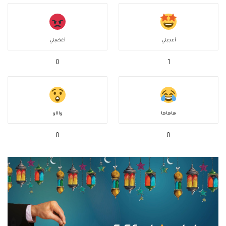
أعجبني
أغضبني
0
1
هاهاها
واااو
0
0