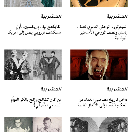
المشربية
المشربية
المينوتور..الوحش الدموي نصف
الفايكنج ليف إريكسون..أول
إنسان ونصف ثور في الأساطير
مستكشف أوروبي يصل إلى أمريكا
اليونانية
المشربية
المشربية
داخل تاريخ مصاصي الدماء من
من كان تشانج وإنج بانكر التوأم
الحكام القساة إلى الألغاز الطبية
السيامي الأصلي؟