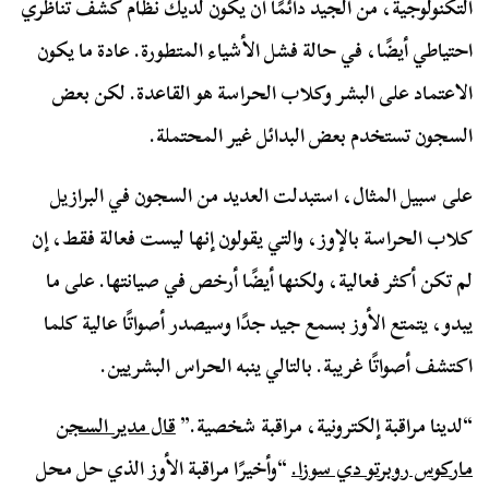
التكنولوجية، من الجيد دائمًا أن يكون لديك نظام كشف تناظري
احتياطي أيضًا، في حالة فشل الأشياء المتطورة. عادة ما يكون
الاعتماد على البشر وكلاب الحراسة هو القاعدة. لكن بعض
السجون تستخدم بعض البدائل غير المحتملة.
على سبيل المثال، استبدلت العديد من السجون في البرازيل
كلاب الحراسة بالإوز، والتي يقولون إنها ليست فعالة فقط، إن
لم تكن أكثر فعالية، ولكنها أيضًا أرخص في صيانتها. على ما
يبدو، يتمتع الأوز بسمع جيد جدًا وسيصدر أصواتًا عالية كلما
اكتشف أصواتًا غريبة. بالتالي ينبه الحراس البشريين.
“لدينا مراقبة إلكترونية، مراقبة شخصية.”
قال مدير السجن
ماركوس روبرتو دي سوزا.
“وأخيرًا مراقبة الأوز الذي حل محل