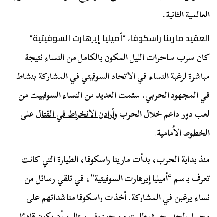
العالمية الثانية.
العقيد مارينا راسكوفا، “أميليا إيرهارت السوفيتية”
كان سرب ساحرات الليل المكون بالكامل من النساء نتيجة
مباشرة لرغبة النساء في الاتحاد السوفيتي في المشاركة بنشاط
في المجهود الحربي. سئمت العديد من النساء السوفييت من
لعب دور داعم خلال الحرب و
أرادن الانخراط في القتال
على
الخطوط الأمامية.
منذ بداية الحرب، بدأت مارينا راسكوفا، الطيارة التي كانت
تعرف باسم “
أميليا إيرهارت
السوفيتية”، في تلقي رسائل من
نساء يرغبن في المشاركة. أخذت راسكوفا مناشداتهم على
محمل الجد. حيث طلبت من جوزيف ستالين أن يكون قادرًا