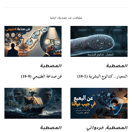
مقالات قد تعجبك ايضا
المصطبة
المصطبة
فن صناعة الطبيعي (0-10)
المعيار.. كتالوج البشرية (1-10)
المصطبة
المصطبة
,
خردواتي