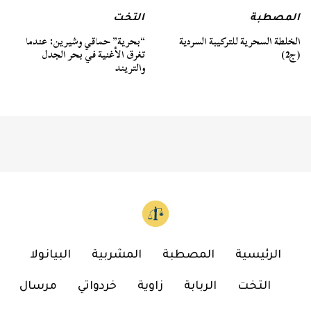
المصطبة
التخت
الخلطة السحرية للتركيبة السردية
“بحرية” حماقي وشيرين: عندما
(ج2)
تغرق الأغنية في بحر الجدل
والتريند
الرئيسية
المصطبة
المشربية
البيانولا
التخت
الربابة
زاوية
خردواتي
مرسال