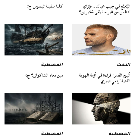
كلنا سفينة ثيسوس ج7
البُعبُع في جيب عيالنا.. فإزاي
نتطمن من غير ما نبقى مُخبرين؟
التخت
المصطبة
ألبوم القمر: قراءة في أزمة الهوية
مين معاه الشاكوش؟ ج6
الفنية لرامي صبري
المصطبة
المصطبة