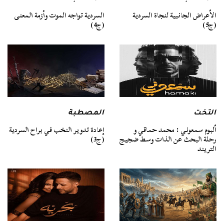
السردية تواجه الموت وأزمة المعنى
الأعراض الجانبية لنجاة السردية
(ج4)
(ج5)
التخت
المصطبة
ألبوم سمعوني : محمد حماقي و
إعادة تدوير النخب في براح السردية
رحلة البحث عن الذات وسط ضجيج
(ج3)
التريند