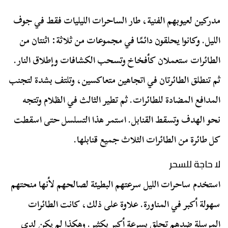
مدركين لعيوبهم الفنية، طار الساحرات الليليات فقط في جوف
الليل. وكانوا يحلقون دائمًا في مجموعات من ثلاثة: اثنتان من
الطائرات ستعملان كأفخاخ وتسحب الكشافات وإطلاق النار.
ثم تنطلق الطائرتان في اتجاهين متعاكسين، وتلتف بشدة لتجنب
المدافع المضادة للطائرات. ثم تطير الثالث في الظلام وتتجه
نحو الهدف وتسقط القنابل. استمر هذا التسلسل حتى اسقطت
كل طائرة من الطائرات الثلاث جميع قنابلها.
لا حاجة للسحر
استخدم ساحرات الليل سرعتهم البطيئة لصالحهم لأنها منحتهم
سهولة أكبر في المناورة. علاوة على ذلك، كانت الطائرات
المرسلة ضدهم تحلق بسرعة أكبر بكثير. وهكذا لم يكن لدى