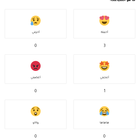
ما هو انطباعك؟
أحببته
أحزنني
0
3
أعجبني
أغضبني
0
1
هاهاها
واااو
0
0