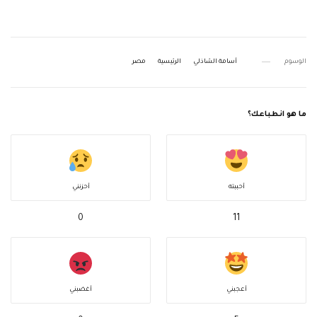
الوسوم
أسامة الشاذلي
الرئيسية
مصر
ما هو انطباعك؟
أحببته
أحزنني
0
11
أعجبني
أغضبني