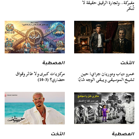
مفبركة.. وتجارة الرقيق حقيقة لا
تُنكر
التخت
المصطبة
عمرو دياب ودوريان جراي: حين
مركزيات كبرى ولا طائر وقواق
تشيخ الموسيقى ويبقى الوجه شابًا
حضاري؟ (3-10)
المصطبة
التخت