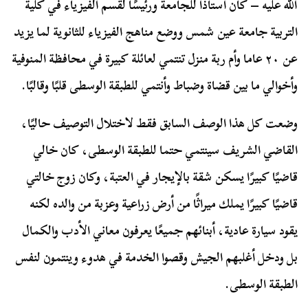
الله عليه – كان أستاذًا للجامعة ورئيسًا لقسم الفيزياء في كلية
التربية جامعة عين شمس ووضع مناهج الفيزياء للثانوية لما يزيد
عن ٢٠ عاما وأم ربة منزل تنتمي لعائلة كبيرة في محافظة المنوفية
وأخوالي ما بين قضاة وضباط وأنتمي للطبقة الوسطى قلبًا وقالبًا.
وضعت كل هذا الوصف السابق فقط لاختلال التوصيف حاليًا،
القاضي الشريف سينتمي حتما للطبقة الوسطى، كان خالي
قاضيًا كبيرًا يسكن شقة بالإيجار في العتبة، وكان زوج خالتي
قاضيًا كبيرًا يملك ميراثًا من أرض زراعية وعزبة من والده لكنه
يقود سيارة عادية، أبنائهم جميعًا يعرفون معاني الأدب والكمال
بل ودخل أغلبهم الجيش وقصوا الخدمة في هدوء وينتمون لنفس
الطبقة الوسطى.