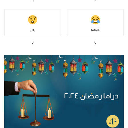
0
5
هاهاها
واااو
0
0