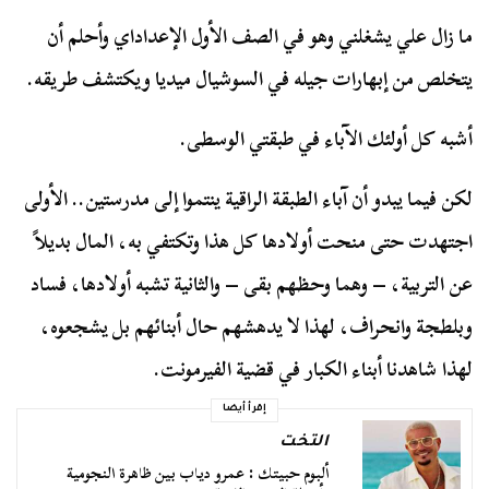
ما زال علي يشغلني وهو في الصف الأول الإعداداي وأحلم أن
يتخلص من إبهارات جيله في السوشيال ميديا ويكتشف طريقه.
أشبه كل أولئك الآباء في طبقتي الوسطى.
لكن فيما يبدو أن آباء الطبقة الراقية ينتموا إلى مدرستين.. الأولى
اجتهدت حتى منحت أولادها كل هذا وتكتفي به، المال بديلاً
عن التربية، – وهما وحظهم بقى – والثانية تشبه أولادها، فساد
وبلطجة وانحراف، لهذا لا يدهشهم حال أبنائهم بل يشجعوه،
لهذا شاهدنا أبناء الكبار في قضية الفيرمونت.
إقرأ أيضا
التخت
ألبوم حبيتك : عمرو دياب بين ظاهرة النجومية