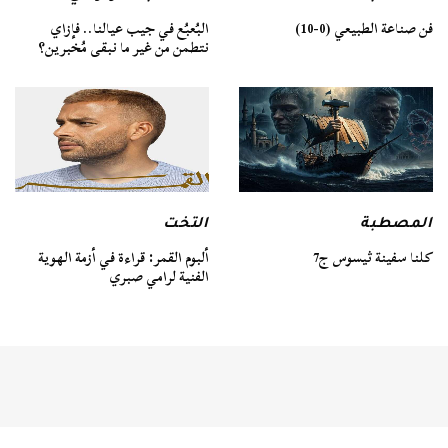
فن صناعة الطبيعي (0-10)
البُعبُع في جيب عيالنا.. فإزاي
نتطمن من غير ما نبقى مُخبرين؟
المصطبة
التخت
كلنا سفينة ثيسوس ج7
ألبوم القمر: قراءة في أزمة الهوية
الفنية لرامي صبري