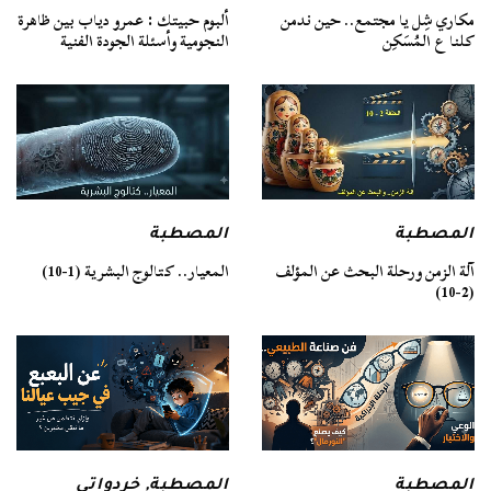
مكاري شِل يا مجتمع.. حين ندمن
ألبوم حبيتك : عمرو دياب بين ظاهرة
كلنا ع المُسَكِن
النجومية وأسئلة الجودة الفنية
المصطبة
المصطبة
آلة الزمن ورحلة البحث عن المؤلف
المعيار.. كتالوج البشرية (1-10)
(2-10)
المصطبة
المصطبة
,
خردواتي