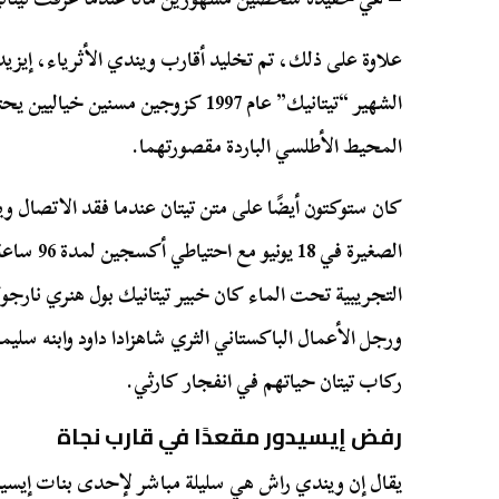
علاوة على ذلك، تم تخليد أقارب ويندي الأثرياء، إيزيد
الشهير “تيتانيك” عام 1997 كزوجين مسني
المحيط الأطلسي الباردة مقصورتهما.
كان ستوكتون أيضًا على متن تيتان عندما فقد الاتصال وي
الصغيرة في
التجريبية تحت الماء كان خبير تيتانيك بول هنري نارجولي
ورجل الأعمال الباكستاني الثري شاهزادا داود وابنه سليم
ركاب تيتان حياتهم في انفجار كارثي.
رفض إيسيدور مقعدًا في قارب نجاة
يقال إن ويندي راش هي سليلة مباشر لإحدى بنات إيسيد