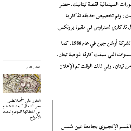
ورات السينمائية لقصة تيتانيك. حضر
تانيك، وتم تخصيص حديقة تذكارية
ال تذكاري لستراوس في مقبرة برونكس.
تزوجت ويندي راش من ستوكتون راش الرئيس التنفيذي لشركة أوشن جين في عام 1986. كما
نوات التي سبقت كارثة غواصة تيتان.
تيتان، وفي ذلك الوقت تم الإعلان
المقال التالي
العثور على “أطلانطس
بحر الشمال” بعد 600 عام
من اختفائها المزعوم تحت
الأمواج
 القسم الإنجليزي بجامعة عين شمس