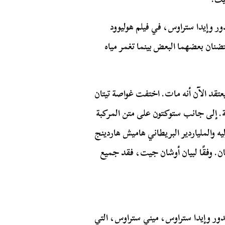
ور وإيدا ستراوس، في فيلم هوليوود
ن خياليين يحتضنان بعضهما البعض بينما تغمر مياه
عتقد الآن أنه مات. اختفت غواصة تيتان
 18 يونيو مع احتياطي أكسجين لمدة 96 ساعة. إلى جانب ستوكتون على متن المركبة
ه والملياردير البريطاني هاميش هاردينج
ان. وفقًا لبيان أوشان جيت، فقد جميع
ور وإيدا ستراوس، ميني ستراوس، التي