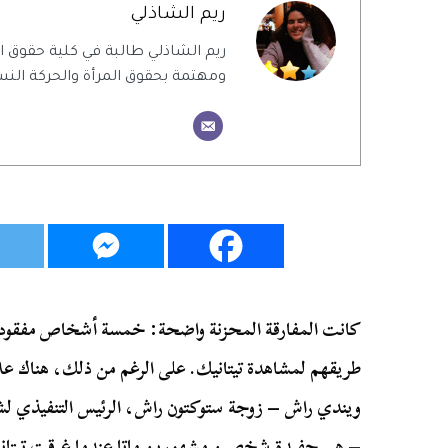
ريم الشاذلي
ريم الشاذلي طالبة في كلية حقوق
ومهتمة بحقوق المرأة والحركة النس
كانت المفارقة المحزنة واضحة: خمسة أشخاص مفقودي
طريقهم لمشاهدة تيتانيك. على الرغم من ذلك، هناك علا
ويندي راش – زوجة ستوكتون راش، الرئيس التنفيذي ل
– هي حفيدة شخصين مشهورين ماتا عندما غرقت تيتان