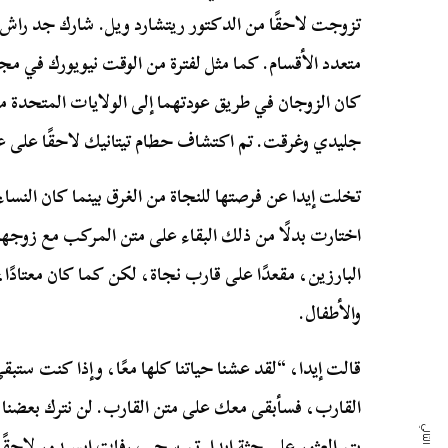
تزوجت لاحقًا من الدكتور ريتشارد ويل. شارك جد راش 
متعدد الأقسام. كما مثل لفترة من الوقت نيويورك في م
كان الزوجان في طريق عودتهما إلى الولايات المتحدة 
جليدي وغرقت. تم اكتشاف حطام تيتانيك لاحقًا على عمق 13 ألف قدم تحت ا
تخلت إيدا عن فرصتها للنجاة من الغرق بينما كان النساء
اختارت بدلًا من ذلك البقاء على متن المركب مع زوجه
البارزين، مقعدًا على قارب نجاة، لكن كما كان معتادً
والأطفال.
قالت إيدا، “لقد عشنا حياتنا كلها معًا، وإذا كنت ستب
القارب، فسأبقى معك على متن القارب. لن نترك بعضنا بع
يتم العثور على جثة إيدا. تم سحب رفات إيسيدور لاحقًا 