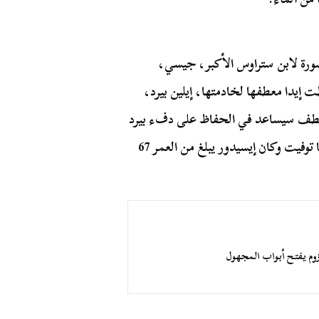
صورة لابن ستراوس الأكبر، جيسي،
إيدا معطفها لخادمتها، إيلين بيرد،
لمعطف سيساعد في الحفاظ على دفء بيرد
حتى يتم إنقاذها. كانت إيدا تبلغ من العمر 63 عامًا عندما توفيت وكان إيسيدور يبلغ من العمر 67
وم يفتح أبواب المجهول