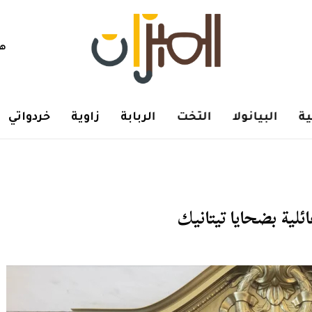
هم
ة
البيانولا
التخت
الربابة
زاوية
خردواتي
لية بضحايا تيتانيك