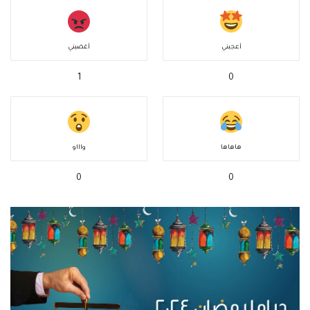
أعجبني
أغضبني
1
0
هاهاها
واااو
0
0