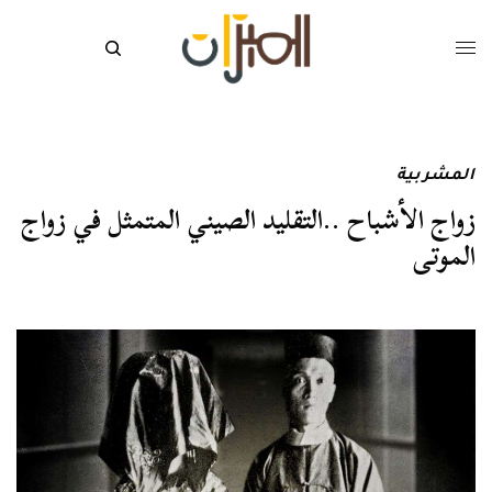
المشربية
زواج الأشباح ..التقليد الصيني المتمثل في زواج
الموتى