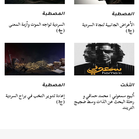
المصطبة
المصطبة
السردية تواجه الموت وأزمة المعنى
الأعراض الجانبية لنجاة السردية
(ج4)
(ج5)
التخت
المصطبة
ألبوم سمعوني : محمد حماقي و
إعادة تدوير النخب في براح السردية
رحلة البحث عن الذات وسط ضجيج
(ج3)
التريند