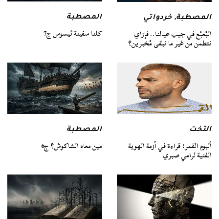
المصطبة
المصطبة
,
خردواتي
كلنا سفينة ثيسوس ج7
البُعبُع في جيب عيالنا.. فإزاي
نتطمن من غير ما نبقى مُخبرين؟
التخت
المصطبة
ألبوم القمر: قراءة في أزمة الهوية
مين معاه الشاكوش؟ ج6
الفنية لرامي صبري