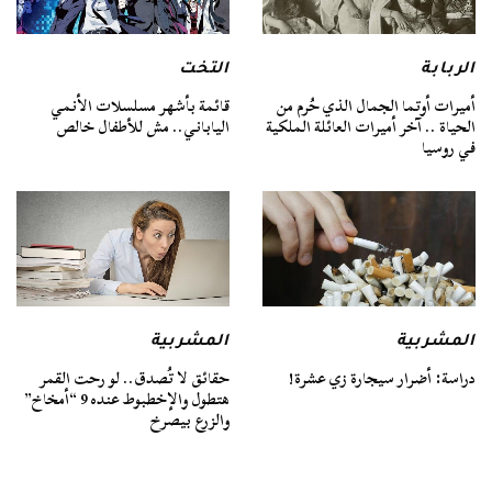
الربابة
التخت
أميرات أوتما الجمال الذي حُرم من
قائمة بأشهر مسلسلات الأنمي
الحياة .. آخر أميرات العائلة الملكية
الياباني.. مش للأطفال خالص
في روسيا
المشربية
المشربية
دراسة: أضرار سيجارة زي عشرة!
حقائق لا تُصدق.. لو رحت القمر
هتطول والإخطبوط عنده 9 “أمخاخ”
والزرع بيصرخ