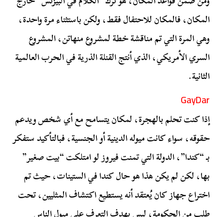
ومن ضمن قواعد المكان، هو ترك “الكلام في البيزنس” خارج
المكان، فالمكان للاحتفال فقط، ولكن باستثناء مرة واحدة،
وهي المرة التي تم مناقشة خطة لمشروع منهاتن، المشروع
السري الأمريكي، الذي أنتج القنلة الذرية في الحرب العالمية
الثانية.
GayDar
إذا كنت تحلم بالهجرة، لمكان يتسامح مع أي شخص ويدعم
حقوقه، سواء كانت ميوله الدينية أو الجنسية، فبالتأكيد ستفكر
بـ “كندا”، الدولة التي تمنت فيروز لو امتلكت “بيت صغير”
بها، لكن لم يكن هذا هو حال كندا في الستينات، حيث تم
اختراع جهاز كان يُعتقد أنه يستطيع اكتشاف المثليين، تحت
طلب من الحكومة، ليس بهدف التعرف على ميول الناس