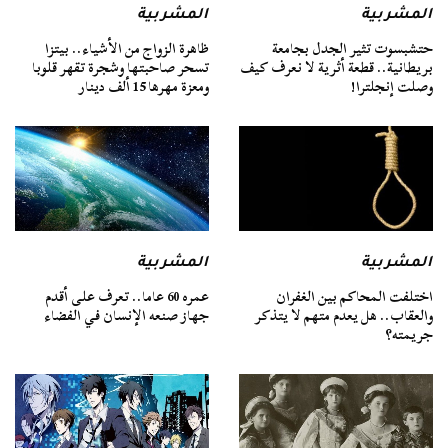
المشربية
المشربية
حتشبسوت تثير الجدل بجامعة
ظاهرة الزواج من الأشياء.. بيتزا
بريطانية.. قطعة أثرية لا نعرف كيف
تسحر صاحبتها وشجرة تقهر قلوبا
وصلت إنجلترا!
ومعزة مهرها 15 ألف دينار
المشربية
المشربية
اختلفت المحاكم بين الغفران
عمره 60 عاما.. تعرف على أقدم
والعقاب.. هل يعدم متهم لا يتذكر
جهاز صنعه الإنسان في الفضاء
جريمته؟