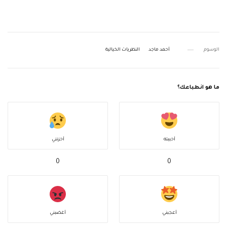
الوسوم
أحمد ماجد
النظريات الخيالية
ما هو انطباعك؟
أحببته
أحزنني
0
0
أعجبني
أغضبني