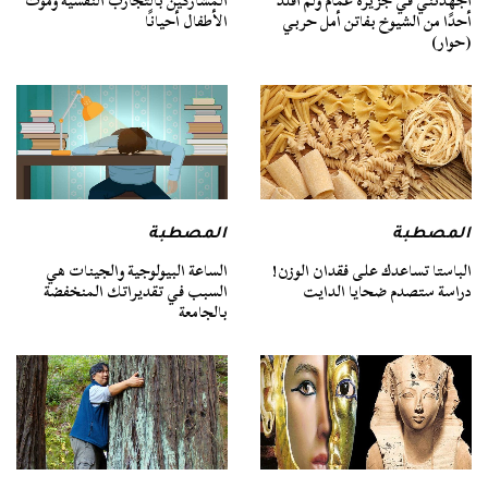
أجهدتني في جزيرة غمام ولم أقلد
المشاركين بالتجارب النفسية وموت
أحدًا من الشيوخ بفاتن أمل حربي
الأطفال أحيانًا
(حوار)
المصطبة
المصطبة
الباستا تساعدك على فقدان الوزن!
الساعة البيولوجية والجينات هي
دراسة ستصدم ضحايا الدايت
السبب في تقديراتك المنخفضة
بالجامعة