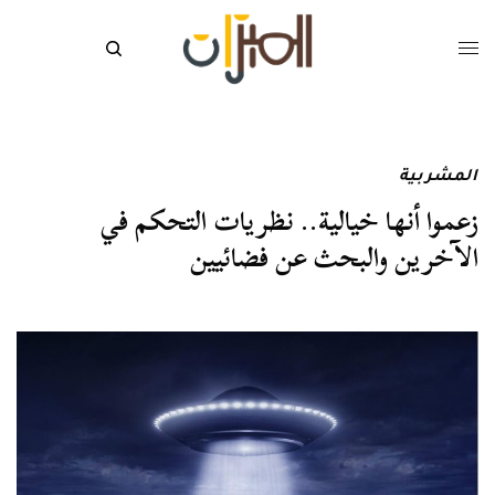
المشربية
زعموا أنها خيالية.. نظريات التحكم في
الآخرين والبحث عن فضائيين