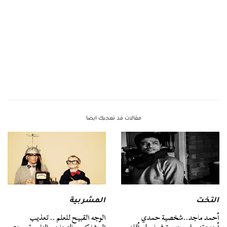
مقالات قد تعجبك ايضا
التخت
المشربية
أحمد ماجد..شخصية حمدي
الوجه القبيح للعلم .. تعذيب