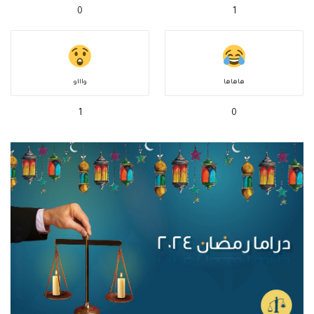
0
1
هاهاها
واااو
1
0