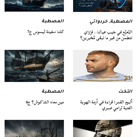
المصطبة
المصطبة
,
خردواتي
كلنا سفينة ثيسوس ج7
البُعبُع في جيب عيالنا.. فإزاي
نتطمن من غير ما نبقى مُخبرين؟
التخت
المصطبة
ألبوم القمر: قراءة في أزمة الهوية
مين معاه الشاكوش؟ ج6
الفنية لرامي صبري