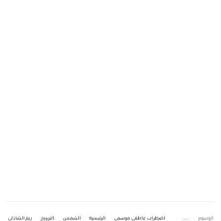
الوسوم
اضطراب عاطفي موسمي
الرئيسية
الشمس
النرويج
ريم الشاذلي