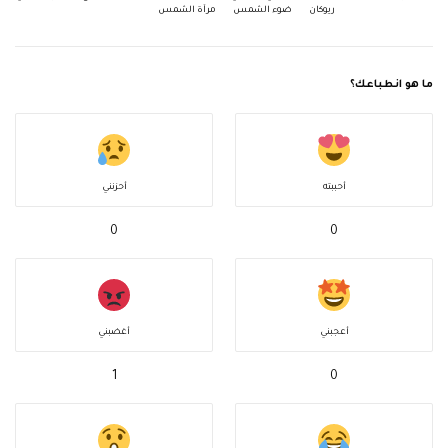
ريوكان
ضوء الشمس
مرآة الشمس
ما هو انطباعك؟
أحببته
أحزنني
0
0
أعجبني
أغضبني
1
0