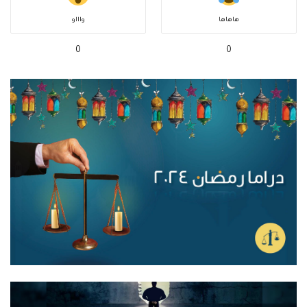
هاهاها
واااو
0
0