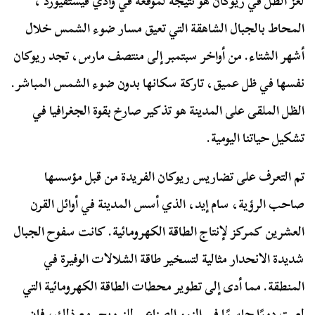
لغز الظل في ريوكان هو نتيجة لموقعه في وادي فيستفيورد ،
المحاط بالجبال الشاهقة التي تعيق مسار ضوء الشمس خلال
أشهر الشتاء. من أواخر سبتمبر إلى منتصف مارس، تجد ريوكان
نفسها في ظل عميق، تاركة سكانها بدون ضوء الشمس المباشر.
الظل الملقى على المدينة هو تذكير صارخ بقوة الجغرافيا في
تشكيل حياتنا اليومية.
تم التعرف على تضاريس ريوكان الفريدة من قبل مؤسسها
صاحب الرؤية، سام إيد، الذي أسس المدينة في أوائل القرن
العشرين كمركز لإنتاج الطاقة الكهرومائية. كانت سفوح الجبال
شديدة الانحدار مثالية لتسخير طاقة الشلالات الوفيرة في
المنطقة. مما أدى إلى تطوير محطات الطاقة الكهرومائية التي
لعبت دورًا حاسمًا في النمو الصناعي للنرويج. مع ذلك، فإن