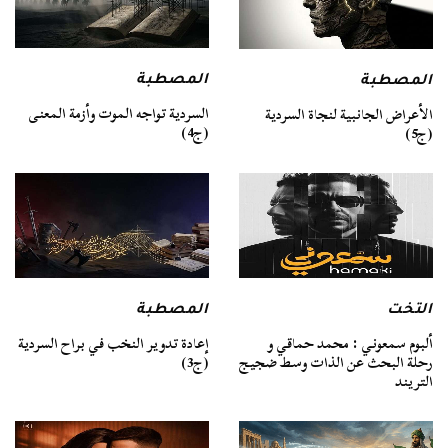
المصطبة
المصطبة
السردية تواجه الموت وأزمة المعنى
الأعراض الجانبية لنجاة السردية
(ج4)
(ج5)
التخت
المصطبة
ألبوم سمعوني : محمد حماقي و
إعادة تدوير النخب في براح السردية
رحلة البحث عن الذات وسط ضجيج
(ج3)
التريند