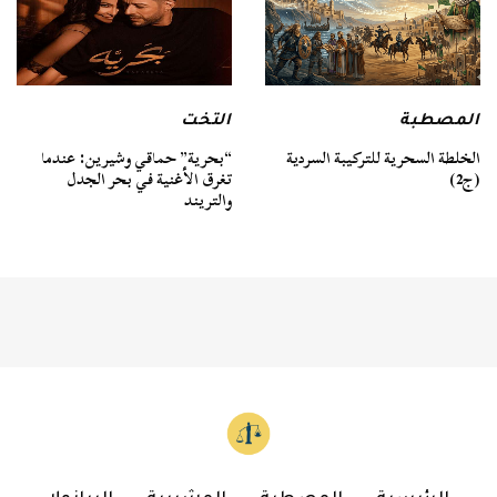
المصطبة
التخت
الخلطة السحرية للتركيبة السردية
“بحرية” حماقي وشيرين: عندما
(ج2)
تغرق الأغنية في بحر الجدل
والتريند