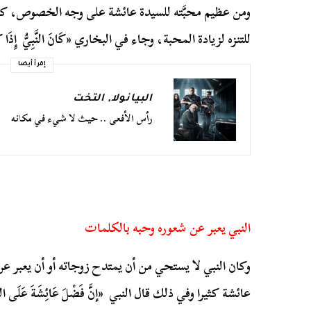
ومن عظيم محبَّته للسيدة عائشة على وجه الخصوص، كان
للتنزه لزيادة المحبة، وجاء في البخاري «كَانَ النَّبِيُّ إِذَا كَانَ بِ
إقرأ أيضا
البيانولا
,
التخت
رأس الأفعى .. حيث لا شيء في مكانه
النبي يعبر عن شعوره وحبه بالكلمات
وكان النبي لا يستحي من أن يمتدح زوجاته أو أن يعبر ع
عائشة كثيرا وفي ذلك قال النبي «إنَّ فَضْلَ عَائِشَةَ عَلَى النِّسَ