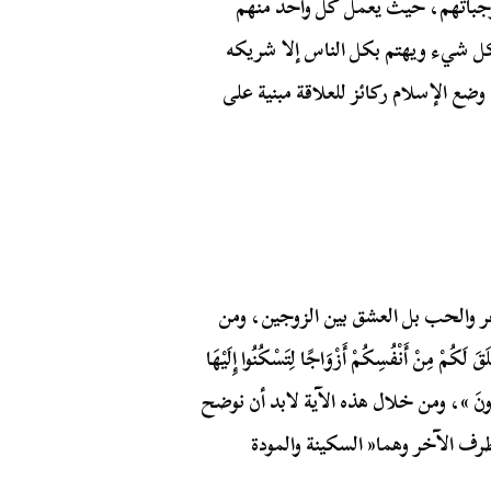
وجباتهم، حيث يعمل كل واحد منهم
كل شيء ويهتم بكل الناس إلا شريكه
ضع الإسلام ركائز للعلاقة مبنية على
 والحب بل العشق بين الزوجين، ومن
َ لَكُمْ مِنْ أَنْفُسِكُمْ أَزْوَاجًا لِتَسْكُنُوا إِلَيْهَا
مٍ يَتَفَكَّرُونَ »، ومن خلال هذه الآية لابد أن نوضح
ف الآخر وهما« السكينة والمودة