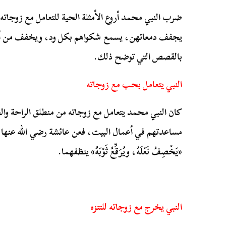
ضرب النبي محمد أروع الأمثلة الحية للتعامل مع زوجا
يجفف دمعاتهن، يسمع شكواهم بكل ود، ويخفف من أحزان
بالقصص التي توضح ذلك.
النبي يتعامل بحب مع زوجاته
كان النبي محمد يتعامل مع زوجاته من منطلق الراحة وا
مساعدتهم في أعمال البيت، فعن عائشة رضي الله عنها ق
«يَخْصِفُ نَعْلَهُ، ويُرَقِّعُ ثَوْبَهُ» ينظفهما.
النبي يخرج مع زوجاته للتنزه