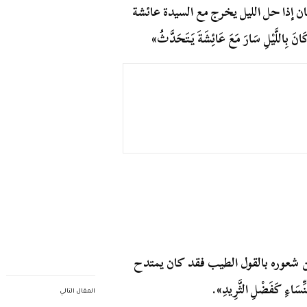
 إذا حل الليل يخرج مع السيدة عائشة
اللَّيْلِ سَارَ مَعَ عَائِشَةَ يَتَحَدَّثُ»
ن شعوره بالقول الطيب فقد كان يمتدح
اءِ كَفَضْلِ الثَّرِيدِ».
المقال التالي