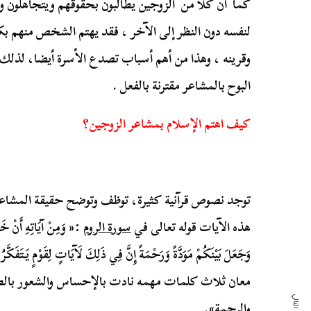
كما أن كلا من الزوجين يطالبون بحقوقهم ويتجاهلون 
لنفسه دون النظر إلى الآخر ، فقد يهتم الشخص منهم ب
وقرينه ، وهذا من أهم أسباب تصدع الأسرة أيضا، لذلك و
البوح بالمشاعر مقترنة بالفعل .
كيف اهتم الإسلام بمشاعر الزوجين؟
توجد نصوص قرآنية كثيرة، توظف وتوضح حقيقة المشاعر
هذه الآيات قوله تعالى في
سورة الروم
:« وَمِنْ آيَاتِهِ أَنْ خَلَق
وَجَعَلَ بَيْنَكُمْ مَوَدَّةً وَرَحْمَةً إِنَّ فِي ذَلِكَ لَآيَاتٍ لِقَوْ
معان ثلاث كلمات مهمه نادت بالإحساس والشعور بالطر
والرحمة».