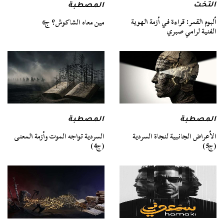
التخت
المصطبة
ألبوم القمر: قراءة في أزمة الهوية
مين معاه الشاكوش؟ ج6
الفنية لرامي صبري
المصطبة
المصطبة
السردية تواجه الموت وأزمة المعنى
الأعراض الجانبية لنجاة السردية
(ج4)
(ج5)