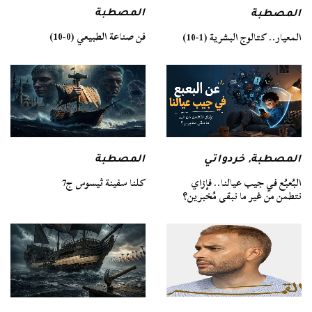
المصطبة
المصطبة
فن صناعة الطبيعي (0-10)
المعيار.. كتالوج البشرية (1-10)
المصطبة
المصطبة
,
خردواتي
كلنا سفينة ثيسوس ج7
البُعبُع في جيب عيالنا.. فإزاي
نتطمن من غير ما نبقى مُخبرين؟