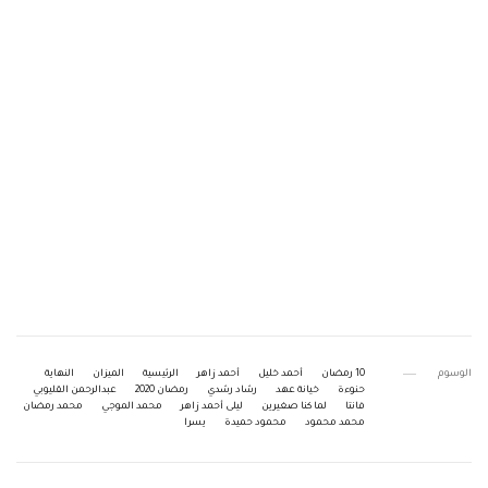
الوسوم
10 رمضان
أحمد خليل
أحمد زاهر
الرئيسية
الميزان
النهاية
حنوءة
خيانة عهد
رشاد رشدي
رمضان 2020
عبدالرحمن القليوبي
فانتا
لما كنا صغيرين
ليلى أحمد زاهر
محمد الموجي
محمد رمضان
محمد محمود
محمود حميدة
يسرا