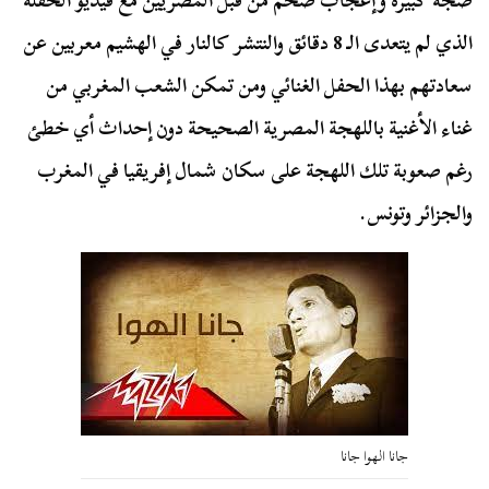
ضجة كبيرة وإعجاب ضخم من قبل المصريين مع فيديو الحفلة
الذي لم يتعدى الـ 8 دقائق والنتشر كالنار في الهشيم معربين عن
سعادتهم بهذا الحفل الغنائي ومن تمكن الشعب المغربي من
غناء الأغنية باللهجة المصرية الصحيحة دون إحداث أي خطئ
رغم صعوبة تلك اللهجة على سكان شمال إفريقيا في المغرب
والجزائر وتونس.
جانا الهوا جانا