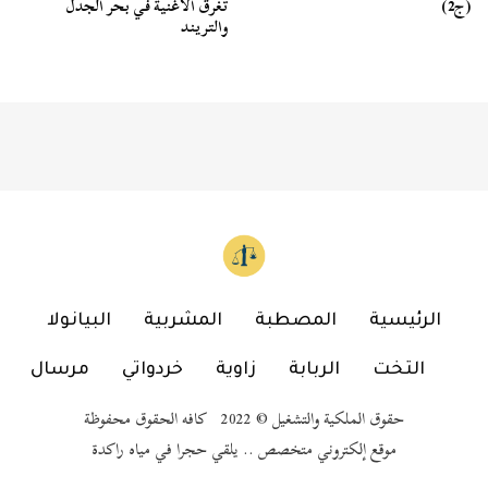
(ج2)
تغرق الأغنية في بحر الجدل
والتريند
الرئيسية
المصطبة
المشربية
البيانولا
التخت
الربابة
زاوية
خردواتي
مرسال
حقوق الملكية والتشغيل © 2022 كافه الحقوق محفوظة
موقع إلكتروني متخصص .. يلقي حجرا في مياه راكدة