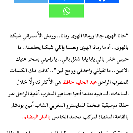
“جانا الهوى جانا ورمانا الهوى رمانا.. ورمش الأسمراني شبكنا
بالهوى.. آه ما رمانا الهوى ونعسنا واللي شبكنا يخلصنا.. دا
حبيبي شغل بالي يابا يابا شغل بالي.. يا راميني بسحر عنيك
الاتنين.. ما تقوللي واخدني ورايح فين”.. كانت تلك الكلمات
للمطرب الراحل
عبد الحليم حافظ
هى الأكثر تداولًا خلال
الساعات الماضية بعدما أحيا جماهير المغرب أغنية الراحل عبر
حفلة موسيقية ضخمة للمايسترو المغربي الشاب أمين بودشار
بالقاعة المغطاة لمركب محمد الخامس
ب
الدار البيضاء
.