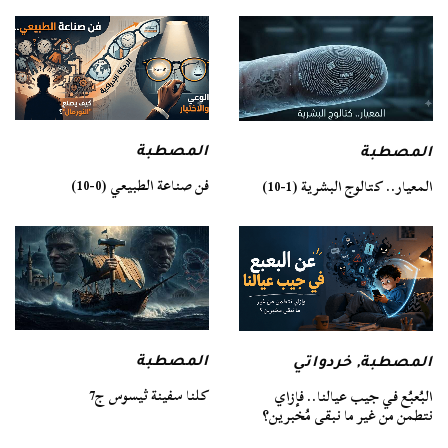
المصطبة
المصطبة
فن صناعة الطبيعي (0-10)
المعيار.. كتالوج البشرية (1-10)
المصطبة
المصطبة
,
خردواتي
كلنا سفينة ثيسوس ج7
البُعبُع في جيب عيالنا.. فإزاي
نتطمن من غير ما نبقى مُخبرين؟