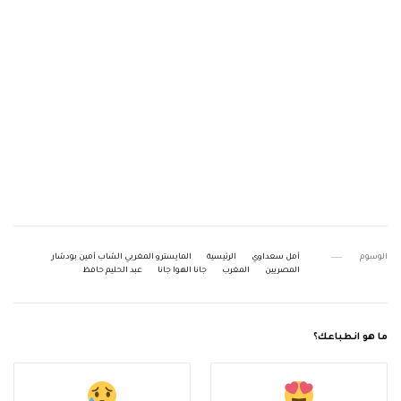
الوسوم
أمل سعداوي
الرئيسية
المايسترو المغربي الشاب أمين بودشار
المصريين
المغرب
جانا الهوا جانا
عبد الحليم حافظ
ما هو انطباعك؟