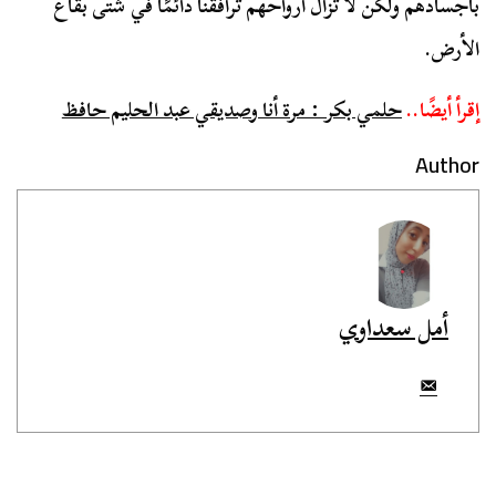
بأجسادهم ولكن لا تزال أرواحهم ترافقنا دائمًا في شتى بقاع
الأرض.
إقرأ أيضًا..
حلمي بكر : مرة أنا وصديقي عبد الحليم حافظ
Author
أمل سعداوي