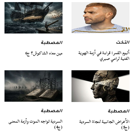
التخت
المصطبة
ألبوم القمر: قراءة في أزمة الهوية
مين معاه الشاكوش؟ ج6
الفنية لرامي صبري
المصطبة
المصطبة
السردية تواجه الموت وأزمة المعنى
الأعراض الجانبية لنجاة السردية
(ج4)
(ج5)