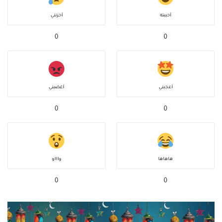
أحببته
أحزنني
0
0
أعجبني
أغضبني
0
0
هاهاها
واااو
0
0