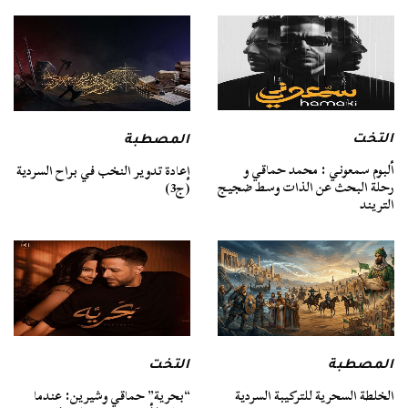
التخت
المصطبة
ألبوم سمعوني : محمد حماقي و
إعادة تدوير النخب في براح السردية
رحلة البحث عن الذات وسط ضجيج
(ج3)
التريند
المصطبة
التخت
الخلطة السحرية للتركيبة السردية
“بحرية” حماقي وشيرين: عندما