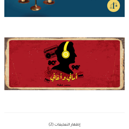
‫إظهار التعليقات (2)