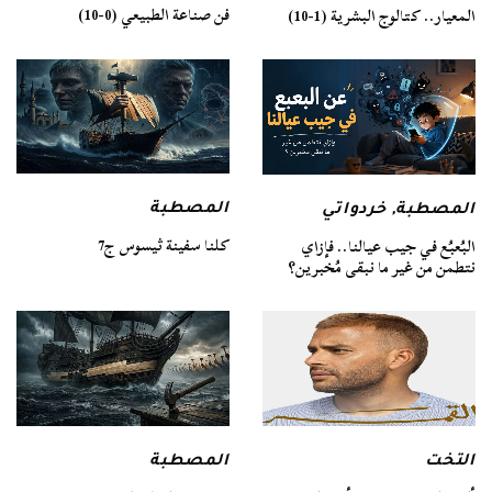
فن صناعة الطبيعي (0-10)
المعيار.. كتالوج البشرية (1-10)
المصطبة
المصطبة
,
خردواتي
كلنا سفينة ثيسوس ج7
البُعبُع في جيب عيالنا.. فإزاي
نتطمن من غير ما نبقى مُخبرين؟
التخت
المصطبة