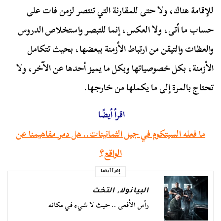
للإقامة هناك،
ولا حتى للمقارنة التي تنتصر لزمن فات على
حساب ما أتى، ولا العكس، إنما للتبصر واستخلاص الدروس
والعظات والتيقن من ارتباط الأزمنة ببعضها، بحيث تتكامل
الأزمنة، بكل خصوصياتها وبكل ما يميز أحدها عن الآخر، ولا
تحتاج بالمرة إلى ما يكملها من خارجها.
اقرأ أيضًا
ما فعله السيتكوم في جيل الثمانينات.. هل دمر مفاهيمنا عن
الواقع؟
إقرأ أيضا
البيانولا
,
التخت
رأس الأفعى .. حيث لا شيء في مكانه