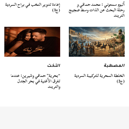
ألبوم سمعوني : محمد حماقي و
إعادة تدوير النخب في براح السردية
رحلة البحث عن الذات وسط ضجيج
(ج3)
التريند
المصطبة
التخت
الخلطة السحرية للتركيبة السردية
“بحرية” حماقي وشيرين: عندما
(ج2)
تغرق الأغنية في بحر الجدل
والتريند