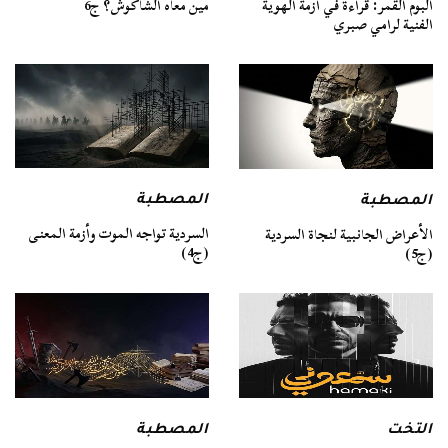
ألبوم القمر: قراءة في أزمة الهوية
مين معاه الشاكوش؟ ج6
الفنية لرامي صبري
المصطبة
المصطبة
السردية تواجه الموت وأزمة المعنى
الأعراض الجانبية لنجاة السردية
(ج4)
(ج5)
التخت
المصطبة