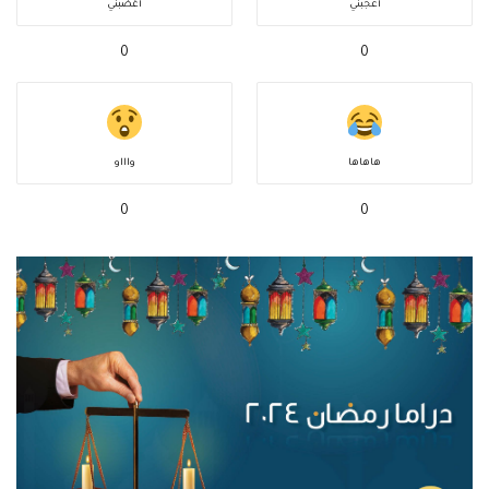
أعجبني
أغضبني
0
0
هاهاها
واااو
0
0