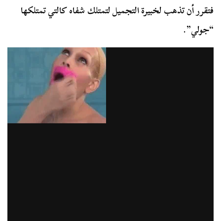
فتقرر أن تذهب لخبيرة التجميل لتمتلك شفاه كالتي تمتلكها
“جولي”.