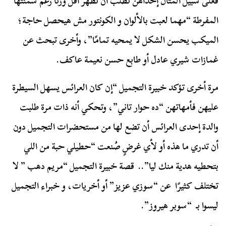
فعلى سبيل المثال إحداهن تطلب أن تظهر أقل وزنًا رغم سمنتها
المفرطة “مهما لعبت بالألوان و الكونتور مش هيحصل حاجة؛
الميكب يحسن الشكل لا يمحيه تمامًا”، وأخرى تبحث عن
غمازات شيري عادل أو طابع حسن نعيمة عاكف.
مرة أخرى تؤكد خبيرة التجميل “إن كان العرائس يسهل السيطرة
عليهن فأمهاتهن “ده حوار تاني”، وتحكي أنه ذات مرة طلبت
والدة إحدى العرائس أن تضع لها من مستحضرات التجميل دون
أن تدري ما هذه أو لأي غرضٍ صُنعت “حطيلي حبة من اللي
بتحطيه هدية منك ليا”.. قصة خبيرة التجميل “مريم دهب ” لا
تختلف كثيرًا عن “سوزي عزيز” أو أخريات، و خبراء التجميل
ليسوا بـ “سوبر هيروز”.