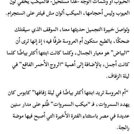
الحبوب أو وشمات الوجه -هذا مستحيل- فالميكب يخفي لون
العيوب وليس أحجامها، الميكب ألوان مش فيلتر على انستجرام.
وتواصل خبيرة التجميل حديثها معنا، الموقف الذي سيقتلك
ضحكًا، بالطبع ستكون أم العروسة طرفًا فيه؛ إذ إنها ترى أن
“البياض” هو معيار الجمال، وكلما كانت ابنتها أكثر بياضًا كلما
كانت أجمل، بالإضافة إلى أهمية “الروج الأحمر الفاقع” في
ليلة الزفاف.
“أم العروسة تريد ابنتها أكثر بياضًا في ليلة زفافها” كابوس كان
يهدد السمروات، فـ “ميكب السمروات” ظُلم على مدار سنين
عديدة في مصر باستثناء الفترة الأخيرة التي أصبح فيها موضة
رائجة.