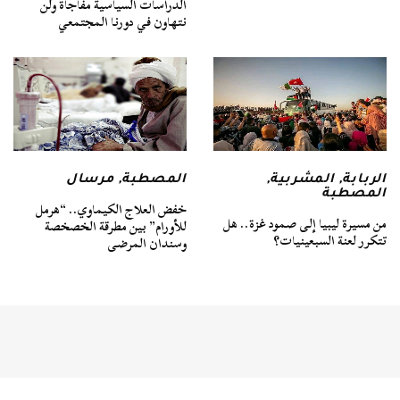
الدراسات السياسية مفاجأة ولن
نتهاون في دورنا المجتمعي
الربابة
,
المشربية
,
المصطبة
,
مرسال
المصطبة
خفض العلاج الكيماوي.. “هرمل
من مسيرة ليبيا إلى صمود غزة.. هل
للأورام” بين مطرقة الخصخصة
تتكرر لعنة السبعينيات؟
وسندان المرضى