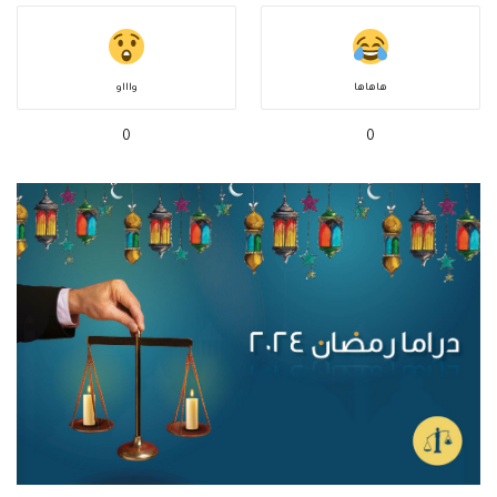
هاهاها
واااو
0
0