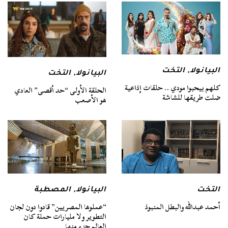
البيانولا
,
التخت
البيانولا
,
التخت
كلهم بيحبوا مودي .. حلقات إذاعية
الحلقة الأولى “حد أقصى” العادي
ضلت طريقها للشاشة
هو الأصعب
التخت
البيانولا
,
المصطبة
أحمد عبدالله والبطل المنبوذ
“عملوها المصريين” قادوا دون لجان
التطوير ولا مليارات حملة كان
العالم جزء منها