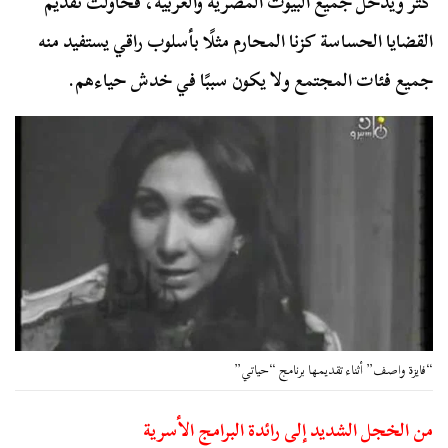
كُثر ويدخل جميع البيوت المصرية والعربية، فحاولت تقديم
القضايا الحساسة كزنا المحارم مثلًا بأسلوب راقي يستفيد منه
جميع فئات المجتمع ولا يكون سببًا في خدش حياءهم.
“فايزة واصف” أثناء تقديمها برنامج “حياتي”
من الخجل الشديد إلى رائدة البرامج الأسرية