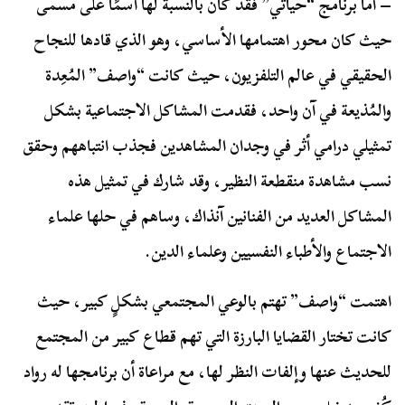
– أما برنامج “حياتي” فقد كان بالنسبة لها اسمًا على مسمى
حيث كان محور اهتمامها الأساسي، وهو الذي قادها للنجاح
الحقيقي في عالم التلفزيون، حيث كانت “واصف” المُعِدة
والمُذيعة في آن واحد، فقدمت المشاكل الاجتماعية بشكل
تمثيلي درامي أثر في وجدان المشاهدين فجذب انتباههم وحقق
نسب مشاهدة منقطعة النظير، وقد شارك في تمثيل هذه
المشاكل العديد من الفنانين آنذاك، وساهم في حلها علماء
الاجتماع والأطباء النفسيين وعلماء الدين.
اهتمت “واصف” تهتم بالوعي المجتمعي بشكلٍ كبير، حيث
كانت تختار القضايا البارزة التي تهم قطاع كبير من المجتمع
للحديث عنها وإلفات النظر لها، مع مراعاة أن برنامجها له رواد