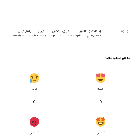
الوسوم
إذاعة صوت العرب
التلفزيون المصري
الميزان
برنامج حياتي
تسنيم هاني
فايزة واصف
ماسبيرو
وفاة الإعلامية فايزة واصف
ما هو انطباعك؟
أحببته
أحزنني
0
0
أعجبني
أغضبني