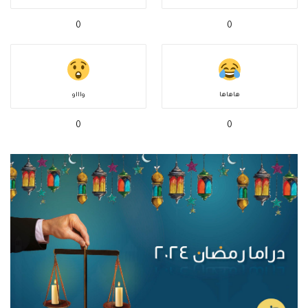
0
0
هاهاها
واااو
0
0