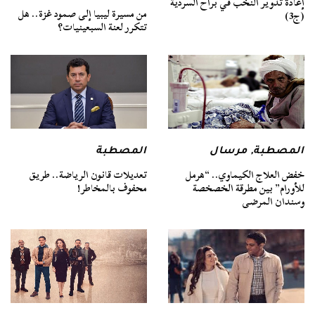
إعادة تدوير النخب في براح السردية
من مسيرة ليبيا إلى صمود غزة.. هل
(ج3)
تتكرر لعنة السبعينيات؟
المصطبة
,
مرسال
المصطبة
خفض العلاج الكيماوي.. “هرمل
تعديلات قانون الرياضة.. طريق
للأورام” بين مطرقة الخصخصة
محفوف بالمخاطر!
وسندان المرضى