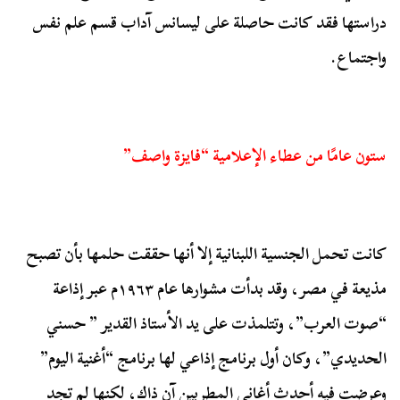
دراستها فقد كانت حاصلة على ليسانس آداب قسم علم نفس
واجتماع.
ستون عامًا من عطاء الإعلامية “فايزة واصف”
كانت تحمل الجنسية اللبنانية إلا أنها حققت حلمها بأن تصبح
مذيعة في مصر، وقد بدأت مشوارها عام ١٩٦٣م عبر إذاعة
“صوت العرب”، وتتلمذت على يد الأستاذ القدير ” حسني
الحديدي”، وكان أول برنامج إذاعي لها برنامج “أغنية اليوم”
وعرضت فيه أحدث أغاني المطربين آن ذاك، لكنها لم تجد