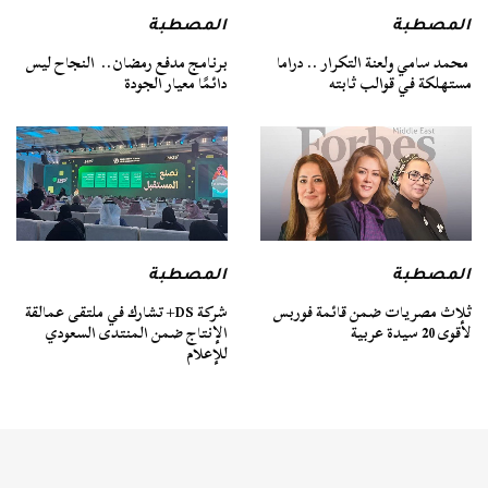
المصطبة
المصطبة
محمد سامي ولعنة التكرار .. دراما
برنامج مدفع رمضان.. النجاح ليس
مستهلكة في قوالب ثابته
دائمًا معيار الجودة
المصطبة
المصطبة
ثلاث مصريات ضمن قائمة فوربس
شركة DS+ تشارك في ملتقى عمالقة
لأقوى 20 سيدة عربية
الإنتاج ضمن المنتدى السعودي
للإعلام