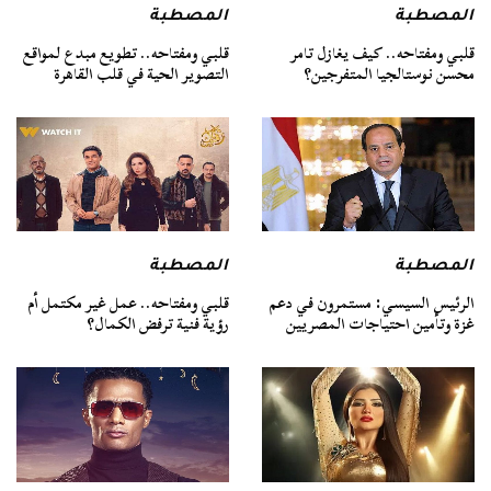
المصطبة
المصطبة
قلبي ومفتاحه.. كيف يغازل تامر
قلبي ومفتاحه.. تطويع مبدع لمواقع
محسن نوستالجيا المتفرجين؟
التصوير الحية في قلب القاهرة
المصطبة
المصطبة
الرئيس السيسي: مستمرون في دعم
قلبي ومفتاحه.. عمل غير مكتمل أم
غزة وتأمين احتياجات المصريين
رؤية فنية ترفض الكمال؟