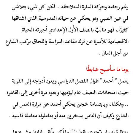
رغم زحامه وحركة المارة المتلاحقة .. لكن كل شيء يتلاشى
في عين الصبي وهو يحكي عن حياته المدرسية الذي اشتاقها
كثيرًا، فهو طالبٌ بالصف الأول الإعدادي أجبرته الحياة
الاقتصادية للأسرة عن ترك مقاعد الدراسة واللحاق بركب الشارع
من أجل المال .
يوما ما سأصبح ضابطًا
يعمل ” أحمد” طوال الفصل الدراسي ويعود أدراجه إلى القرية
حيث امتحانات النصف عام ليؤديها ويعود مرة أخرى إلى القاهرة
.. وهكذا، وبابتسامة شجن يحكي أحمد عن مرارة العمل في
الشارع وكيف أن الناس يسخرون منه أو يعاملونه معاملة قاسية .
وبنظرة إصرار وتحدي يقول:” لما أكبر وأبقى ظابط مش هزعل