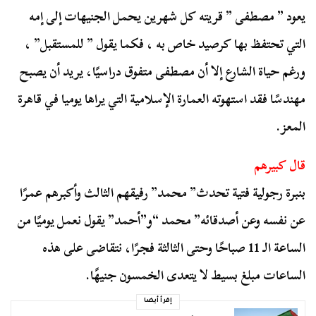
يعود ” مصطفى ” قريته كل شهرين يحمل الجنيهات إلى إمه
التي تحتفظ بها كرصيد خاص به ، فكما يقول ” للمستقبل” ،
ورغم حياة الشارع إلا أن مصطفى متفوق دراسيًا، يريد أن يصبح
مهندسًا فقد استهوته العمارة الإسلامية التي يراها يوميا في قاهرة
المعز.
قال كبيرهم
بنبرة رجولية فتية تحدث” محمد” رفيقهم الثالث وأكبرهم عمرًا
عن نفسه وعن أصدقائه” محمد “و”أحمد” يقول نعمل يوميًا من
الساعة الـ 11 صباحًا وحتى الثالثة فجرًا، نتقاضى على هذه
الساعات مبلغ بسيط لا يتعدى الخمسون جنيهًا.
إقرأ أيضا