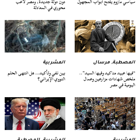
سياسي مأزوم يفتح أبواب المجهول
دون دولة جديدة، ومصر لاعب
محوري في المعادلة
المصطبة
,
مرسال
المشربية
“فيها عبيد مناكيد وفيها السيد”..
بين نفي وتأكيد… هل انتهى الحلم
ملخص شهادات مزارعين وعمال
النووي الإيراني؟
اليومية في مصر