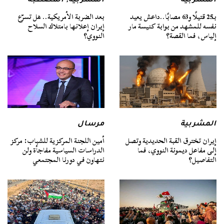
المشربية
المشربية
,
المصطبة
بـ25 قتيلًا و63 مصابًا..داعش يعيد
بعد الضربة الأمريكية.. هل تسرّع
نفسه للمشهد من بوابة كنيسة مار
إيران إعلانها بامتلاك السلاح
إلياس، فما القصة؟
النووي؟
المشربية
مرسال
إيران تخترق القبة الحديدية وتصل
أمين اللجنة المركزية للشباب: مركز
إلى مفاعل ديمونة النووي، فما
الدراسات السياسية مفاجأة ولن
التفاصيل؟
نتهاون في دورنا المجتمعي