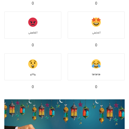
0
0
أعجبني
أغضبني
0
0
هاهاها
واااو
0
0