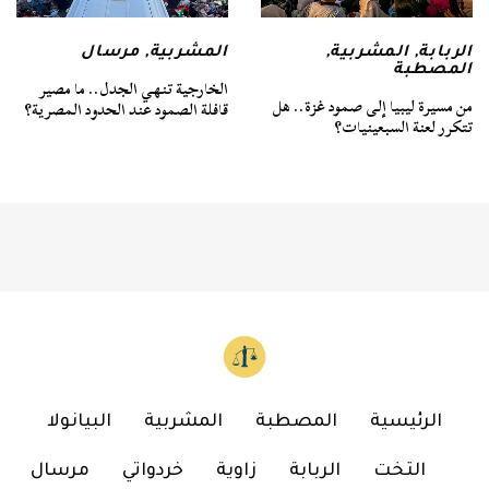
الربابة
,
المشربية
,
المشربية
,
مرسال
المصطبة
الخارجية تنهي الجدل.. ما مصير
من مسيرة ليبيا إلى صمود غزة.. هل
قافلة الصمود عند الحدود المصرية؟
تتكرر لعنة السبعينيات؟
الرئيسية
المصطبة
المشربية
البيانولا
التخت
الربابة
زاوية
خردواتي
مرسال