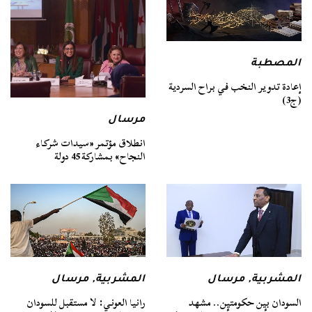
المصطبة
إعادة تدوير النخب في براح السردية
(ج3)
مرسال
انطلاق مؤتمر «سيدات شركاء
النجاح» بمشاركة 45 دولة
المشربية
,
مرسال
المشربية
,
مرسال
السودان بين حكومتين.. مشهد
رانيا العوني: لا مستقبل للسودان