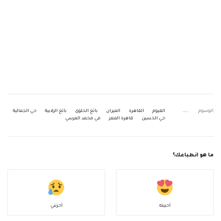
الوسوم
الفيوم
القاهرة
الميزان
بائع الحلوى
بائع الزلابية
حي الجمالية
حي الحسين
قاهرة المعز
مي محمد المرسي
ما هو انطباعك؟
أحببته
أحزنني