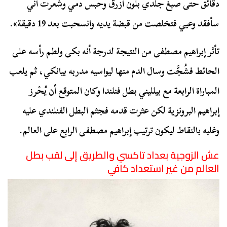
دقائق حتى صبغ جلدي بلون أزرق وحبس دمي وشعرت أني
سأفقد وعيي فتخلصت من قبضة يديه وانسحبت بعد 19 دقيقة».
تأثر إبراهيم مصطفى من النتيجة لدرجة أنه بكى ولطم رأسه على
الحائط فشُجَّت وسال الدم منها ليواسيه مدربه بيانكي، ثم يلعب
المباراة الرابعة مع بيلليني بطل فنلندا وكان المتوقع أن يُحْرز
إبراهيم البرونزية لكن عثرت قدمه فجثم البطل الفنلندي عليه
وغلبه بالنقاط ليكون ترتيب إبراهيم مصطفى الرابع على العالم.
عش الزوجية بعداد تاكسي و
الطريق إلى لقب بطل
العالم من غير استعداد كافي