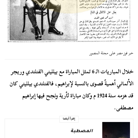
خبر فوز مصر على مجلة المصور
خلال المباريات الـ 6 تمثل المباراة مع بيلليني الفنلندي وريجر
الألماني أهميةً قصوى بالنسبة لإبراهيم، فالفنلندي بيلليني كان
قد هزمه سنة 1924 م وكان مباراة ثأرية ونجح فيها إبراهيم
مصطفى.
إقرأ أيضا
المصطبة