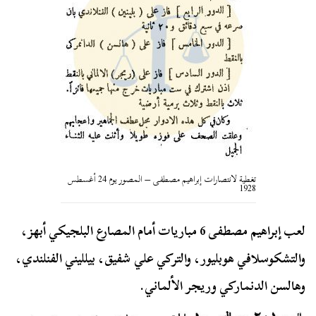
تغطية لانتصارات إبراهيم مصطفى – المصور يوم 24 أغسطس
1928
لعب إبراهيم مصطفى 6 مباريات أمام المصارع البلجيكي أبهز،
والتشكوسلافي هوبليور، والتركي علي شفيق، بيلليني الفنلندي،
وهالسن الدنماركي وريجر الألماني.