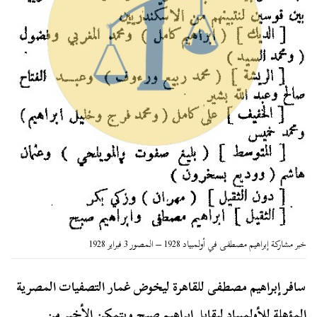
خبر مشاركة إبراهيم مصطفى في أولمبياد 1928 – المصور 3 فبراير 1928
سافر إبراهيم مصطفى للقاهرة ليخوض غمار التصفيات المصرية
المؤهلة للأولمبياد ليقابل إبراهيم صبح ويتمكن الأخير من