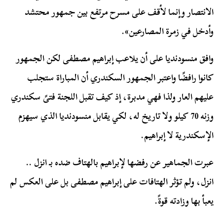
الانتصار وإنما لأقف على مسرح مرتفع بين جمهور محتشد
وأدخل في زمرة المصارعين».
وافق منسودنديا على أن يلاعب إبراهيم مصطفى لكن الجمهور
كانوا رافضًا واعتبر الجمهور السكندري أن المباراة ستجلب
عليهم العار ولذا فهي مدبرة، إذ كيف تقبل اللجنة فتىً سكندري
وزنه 70 كيلو ولا تاريخ له، لكي يقابل منسودنديا الذي سيهزم
الإسكندرية لا إبراهيم.
عبرت الجماهير عن رفضها لإبراهيم بالهتاف ضده بـ انزل ..
انزل، ولم تؤثر الهتافات على إبراهيم مصطفى بل على العكس لم
يعبأ بها وزادته قوةً.