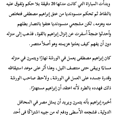
وبدأت المباراة التي كانت مدتها 20 دقيقة بلا حكم وتفوق عليه
بالنقاط ثم تحكم منسودنديا من عنق إبراهيم مصطفى فتخلص
منه وهزمه، لكن مشجعي منسودنديا هتفوا بانتصار بطلهم
وأحدثوا ضجةً أسفرت عن إنزال إبراهيم بالقوة، فذهب إلى منزله
دون أن يفهم كيف يعلنوا هزيمته وهو أصلاً منتصر.
كان إبراهيم مصطفى يعمل في الورشة نهارًا ويتمرن في منزله
مساءًا ويبقى حتى منتصف الليل، وهذا أثر على موعد استيقاظه
وقدرة جسده على العمل في الورشة، ولاحظ صاحب الورشة
ذلك فهدده بالطرد لأنه اعتقد أن إبراهيم مستهترًا.
أخبره إبراهيم بأنه يتمرن ويريد أن يمثل مصر في المحافل
الدولية، فشجعه الأسطى ودفع له من جيبه اشتراكًا في أحد