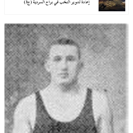
إعادة تدوير النخب في براح السردية (ج3)