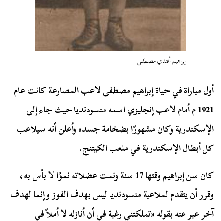
إبراهيم أفندي مصطفى
أول مباراة في حياة إبراهيم مصطفى لاعب المصارعة كانت عام
1921 م أمام لاعب إنجليزي اسمه منسودنديا حيث جاء إلى
الإسكندرية وكان مشهورًا بضخامة جسده وأعلن أنه سيلاعب
كل أبطال الإسكندرية في ملعب الكيتنج.
كان سن إبراهيم وقتها 17 سنة ونمت عضلاته نموًا لا بأس به،
وقرر أن يتقدم لملاعبة منسودنديا ليس بهدف الفوز وإنما لهدف
آخر عبر عنه بقوله «تملكتني رغبة في أن أنازله لا أملاً في