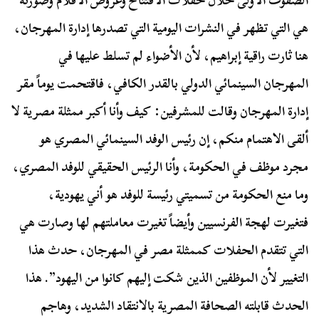
الصفوف الأولى خلال حفلات الافتتاح وعروض الأفلام وصورته
هي التي تظهر في النشرات اليومية التي تصدرها إدارة المهرجان،
هنا ثارت راقية إبراهيم، لأن الأضواء لم تسلط عليها في
المهرجان السينمائي الدولي بالقدر الكافي، فاقتحمت يوماً مقر
إدارة المهرجان وقالت للمشرفين: كيف وأنا أكبر ممثلة مصرية لا
ألقى الاهتمام منكم، إن رئيس الوفد السينمائي المصري هو
مجرد موظف في الحكومة، وأنا الرئيس الحقيقي للوفد المصري،
وما منع الحكومة من تسميتي رئيسة للوفد هو أني يهودية،
فتغيرت لهجة الفرنسيين وأيضاً تغيرت معاملتهم لها وصارت هي
التي تتقدم الحفلات كممثلة مصر في المهرجان، حدث هذا
التغيير لأن الموظفين الذين شكت إليهم كانوا من اليهود”. هذا
الحدث قابلته الصحافة المصرية بالانتقاد الشديد، وهاجم