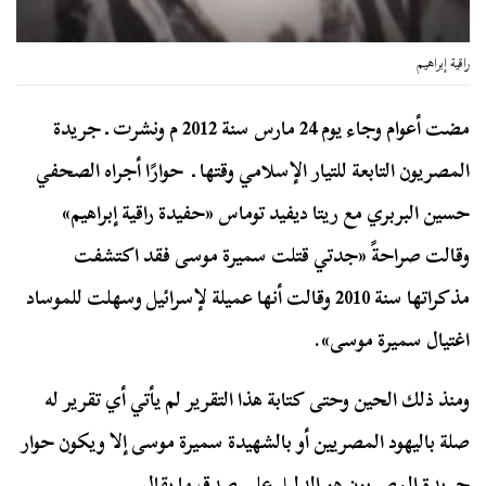
راقية إبراهيم
مضت أعوام وجاء يوم 24 مارس سنة 2012 م ونشرت ـ جريدة
المصريون التابعة للتيار الإسلامي وقتها ـ حوارًا أجراه الصحفي
حسين البربري مع ريتا ديفيد توماس «حفيدة راقية إبراهيم»
وقالت صراحةً «جدتي قتلت سميرة موسى فقد اكتشفت
مذكراتها سنة 2010 وقالت أنها عميلة لإسرائيل وسهلت للموساد
اغتيال سميرة موسى».
ومنذ ذلك الحين وحتى كتابة هذا التقرير لم يأتي أي تقرير له
صلة باليهود المصريين أو بالشهيدة سميرة موسى إلا ويكون حوار
جريدة المصريون هو الدليل على صدق ما يقال.