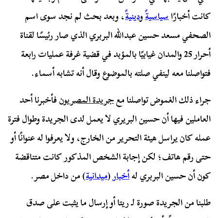
كانت أخبارًا
سياسيةً
و
دينية
،
وبعد بحث لم نجد سوى اسم
الصحفي مسعد حسين عبدالله البربري الذي صار رئيسًا لقناة
أحرار 25 والمدان غيابيًا بالمؤبد في قضية غرفة عمليات رابعة
فتواصلنا معه لينفي صلته بالموضوع وقال أنه تشابه أسماء.
جراء ذلك الغموض تواصلنا مع
جريدة المصريون
فأخبرنا أحد
العاملين فيها أن حسين البريري لا يعمل لدى الجريدة وطوال فترة
عمله كان يراسل هيئة التحرير من الخارج، ولا يعرفوا له عنوانًا أو
حتى رقم هاتف؛ لكن إجابة الشخص المذكور كانت متناقضة
كون أن حسين البربري له
أخبار
(
ميدانية
) من داخل مصر.
طلبنا من الجريدة صورة لـ ريتا أو إرسال ما يثبت على صدق