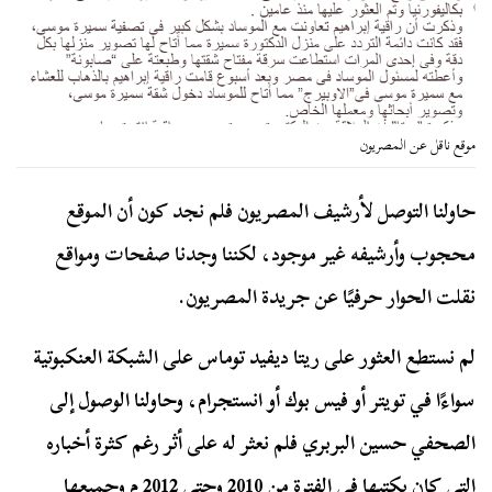
موقع ناقل عن المصريون
حاولنا التوصل لأرشيف المصريون فلم نجد كون أن الموقع
محجوب وأرشيفه غير موجود، لكننا وجدنا صفحات ومواقع
نقلت الحوار حرفيًا عن جريدة المصريون.
لم نستطع العثور على ريتا ديفيد توماس على الشبكة العنكبوتية
سواءًا في تويتر أو فيس بوك أو انستجرام، وحاولنا الوصول إلى
الصحفي حسين البربري فلم نعثر له على أثر رغم كثرة أخباره
التي كان يكتبها في الفترة من 2010 وحتى 2012 م وجميعها