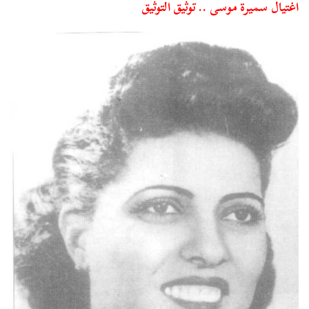
اغتيال سميرة موسى .. توثيق التوثيق