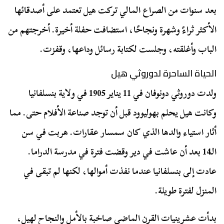
بعد سنوات من الصراع المالي تركت هيل تعتمد على أصدقائها
الأكثر ثراءً وشهرة ونجاحًا، استضافت حفلة أخيرة. أخرجتهم من
الباب وأغلقته، وجلست لكتابة رسائل وداعها، وقفزت.
الحياة الساحرة لدوروثي هيل
ولدت دوروثي دونوفان في 11 يناير 1905 في ولاية بنسلفانيا
وكانت هيل يحلم بهوليوود قبل أن توجد صناعة الأفلام حتى. مما
أثار استياء والدها الذي كان سمسار عقارات. هربت في سن
الـ14 بعد أن عاشت في دير وقضت فترة في مدرسة الدراما.
عادت إلى بنسلفانيا عندما نفذت أموالها، لكنها لم تبقى في
المنزل لفترة طويلة.
بدأت عشرينيات القرن الماضي صاخبة بالأمل والنجاح لهيل،