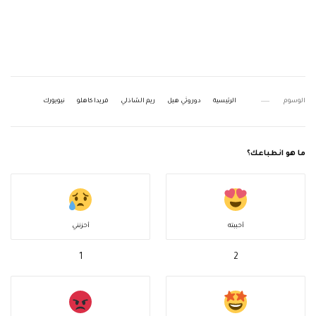
الوسوم
الرئيسية
دوروثي هيل
ريم الشاذلي
فريدا كاهلو
نيويورك
ما هو انطباعك؟
أحببته
أحزنني
1
2