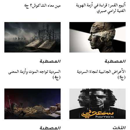
ألبوم القمر: قراءة في أزمة الهوية
مين معاه الشاكوش؟ ج6
الفنية لرامي صبري
المصطبة
المصطبة
السردية تواجه الموت وأزمة المعنى
الأعراض الجانبية لنجاة السردية
(ج4)
(ج5)
التخت
المصطبة