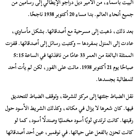
البيت بأسماء، من الأمير ديل دراجو الإيطالي إلى رسامين من
جميع أنحاء العالم. بدا مساء 20 أكتوبر 1938 ناجحًا.
بعد ذلك، ذهبت إلى مسرحية مع أصدقائها. بشكل مأساوي،
عادت إلى المنزل بمفردها – وكتبت رسائل إلى أصدقائها. قفزت
الممثلة البالغة من العمر 33 عامًا من نافذتها في الساعة 5:15
صباحًا يوم 21 أكتوبر 1938. ماتت على الفور، لكن لم يأت أحد
للمطالبة بجسدها.
نقل الضباط جثتها إلى مركز للشرطة، وتوقف الضباط للتحديق
فيها. كان شعرها لا يزال في مكانه، وكذلك الشريط الأسود حول
رقبتها. كانت ترتدي ثوبًا أسود مخمليًا وصندلًا أسود، كما لو
كانت تحزن بالفعل على حياتها. في نوفمبر، عين أحد أصدقائها