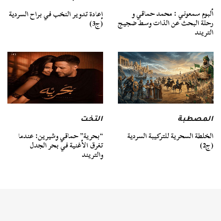
ألبوم سمعوني : محمد حماقي و
إعادة تدوير النخب في براح السردية
رحلة البحث عن الذات وسط ضجيج
(ج3)
التريند
المصطبة
التخت
الخلطة السحرية للتركيبة السردية
“بحرية” حماقي وشيرين: عندما
(ج2)
تغرق الأغنية في بحر الجدل
والتريند