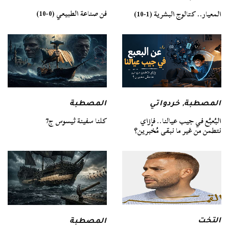
فن صناعة الطبيعي (0-10)
المعيار.. كتالوج البشرية (1-10)
المصطبة
المصطبة
,
خردواتي
كلنا سفينة ثيسوس ج7
البُعبُع في جيب عيالنا.. فإزاي
نتطمن من غير ما نبقى مُخبرين؟
التخت
المصطبة