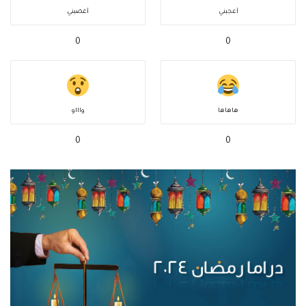
أعجبني
أغضبني
0
0
هاهاها
واااو
0
0