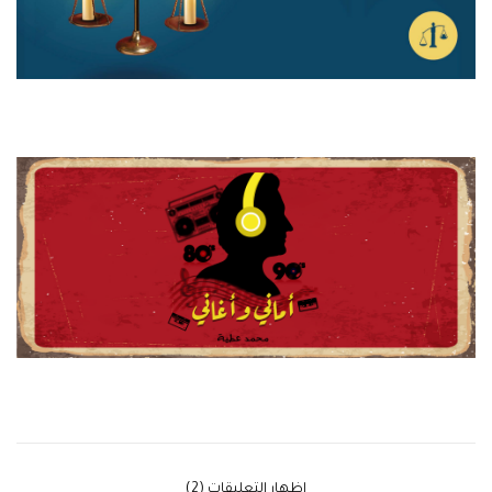
‫إظهار التعليقات (2)