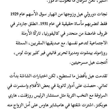
أستير، لكن سرعان ما تحولت الأمور.
نجات دوروثي هيل وزوجها من انهيار سوق الأسهم عام 1929
فقط لتضربهم مأساة حقيقية في عام 1931. انطلق جاردنر في
ظروف غامضة من منحدر في كاليفورنيا، تاركًا الأرملة
الاجتماعية لتدعم نفسها. مع صديقيها المقربين، الممثلة
روزاموند بينشوت ومديرة تحرير فانيتي فير كلير بوث لوس،
أنتجت هيل مسرحيتين.
تقدمت هيل بأفضل ما تستطيع، لكن اختبارات الشاشة بدأت
تعاني. حصلت على أدوار ثانوية في بعض الأفلام واستمرت في
المراوغة مع النخب الثرية مثل مستشار الرئيس روزفلت، هاري
هوبكنز. اشترت شقتها في هامبشاير هاوس على أمل الزواج منه