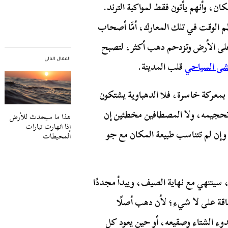
ان، وأنهم يأتون فقط لمواكبة الترند.
م الوقت في تلك المعارك، أمَّا أصحاب
 على الأرض وتزدحم دهب أكثر، لتصبح
المقال التالي
شى السياحي
قلب المدينة.
ي بمعركة خاسرة، فلا الدهباوية يشتكون
تحجيمه، ولا المصطافين مخطئين إن
هذا ما سيحدث للأرض
إذا انهارت تيارات
 وإن لم تتناسب طبيعة المكان مع جو
المحيطات
، سينتهي مع نهاية الصيف، ويبدأ مجددًا
ناقة على لا شيء؛ لأن دهب أصلًا
دوء الشتاء وصقيعه، أو حين يعود كل