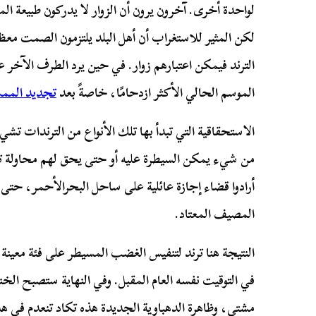
لواحدة أخرى. آخرون يرون أن الزوار لا يدركون طبيعة المك
لكن المثير للاستغراب أن أهل البلد يلتزمون الصمت معظ
الترند فيمكن اعتبارهم زوار. في حين يرد الطرف الآخر
الموسم الحالي الأكثر ازدحامًا، خاصةً بعد
تجديد المم
الاستحقاقية التي تبدأ بها تلك الأنواع من الترندات تش
من شيء يمكن السيطرة عليه أو حتى يحق لهم محاولة 
أرادوا قضاء إجازة عائلية على ساحل البحرالأحمر، حتى
المصيف المعتاد.
النتيجة هنا ترند لتنفيس الغضب المسيطر على فئة معينة
في التوقيت نفسه العام المقبل. وفي النهاية ستصبح الخ
مشتى، وظاهرة الدهباوية الجديدة هذه تكاد تنعدم في ه