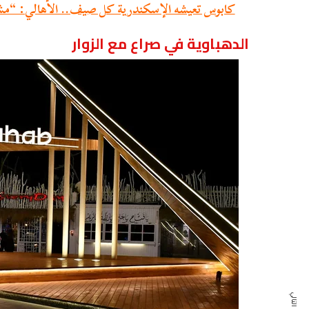
كابوس تعيشه الإسكندرية كل صيف.. الأهالي: “مش
الدهباوية في صراع مع الزوار