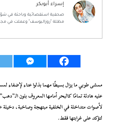
إسراء أبوبكر
صحفية استقصائية وباحثة في شؤ
مظلة "روزاليوسف" وعملت في مجلة
ممشى طوبي ما يزال بسيطًا مهما بذلوا عناء لإضفاء لمسا
عليه هادئة تمامًا كالبحر أمامها المعروف بلون الـ”دهب”.
لأصوات متداخلة في الخلفية مبتهجة وصاخبة، دخيلة عل
لتؤكد على غرابتها فقط.