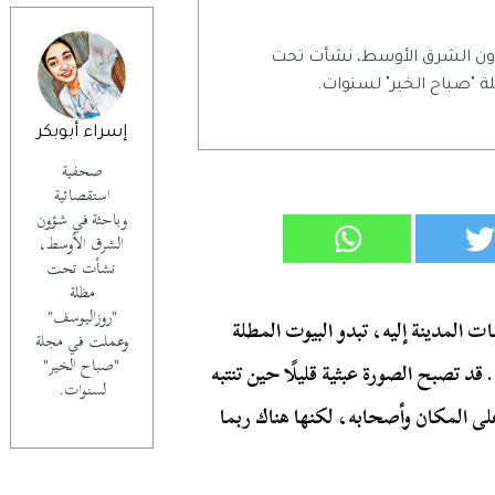
ون الشرق الأوسط، نشأت تحت
 "صباح الخير" لسنوات.
إسراء أبوبكر
صحفية
استقصائية
وباحثة في شؤون
الشرق الأوسط،
نشأت تحت
مظلة
"روزاليوسف"
ت المدينة إليه، تبدو البيوت المطلة
وعملت في مجلة
"صباح الخير"
 قد تصبح الصورة عبثية قليلًا حين تنتبه
لسنوات.
ى المكان وأصحابه، لكنها هناك ربما