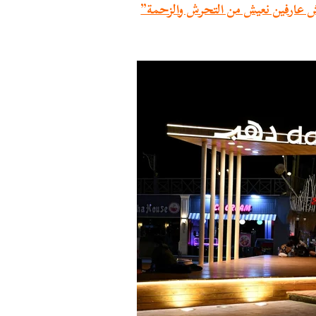
 عارفين نعيش من التحرش والزحمة”