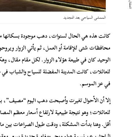
المقال التالي
الممشى السياحي بعد التجديد
كانت هذه هي الحال لسنوات، دهب موجودة بسكانها من 
محافظات شتى للإقامة أو العمل، ثم يأتي الزوار ويروح
الوحيد كان في طبيعة هؤلاء الزوار. لكل مقام مقال، وهكذ
للعائلات، كانت المدينة المفضلة للسياح والشباب في 
في عز الموسم.
إلا أن الأحوال تغيرت وأصبحت دهب اليوم “مصيف”، بم
للعائلات؛ وهو نتيجة طبيعية لارتفاع أسعار معظم المص
أقل. وهنا بدأت المشكلة، ودقت طبول الصراعات بين ما أ
الباحثين عن نسمة هواء وبحر ومغامرة جديدة بسعر معقو