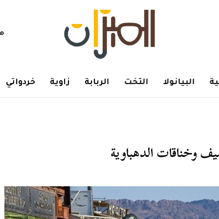
هم
ة
البيانولا
التخت
الربابة
زاوية
خردواتي
ف وخناقات الدهباوية