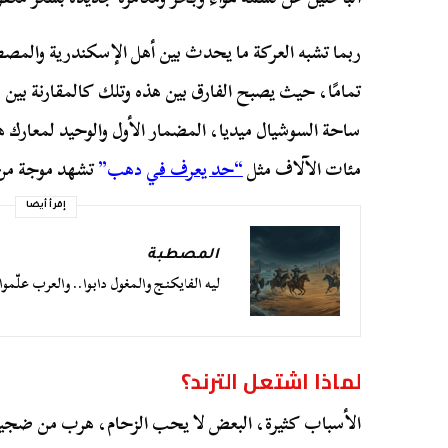
ربما تشبه العركة ما يحدث بين أهل الإسكندرية والمصط
تمامًا، حيث يصبح الفارق بين هذه وتلك كالمقارنة بين مش
ساحة السوشيال ميديا، المضمار الأول والوحيد لمعارك 
مئات الآلاف مثل
“حد يعرف في
دهب”
تشهد موجة من ا
إقرأ أيضا
المصطبة
ليه الفايكنج والمغول دابوا.. والعرب علّموا
لماذا اشتعل الترند؟
الأسباب كثيرة، البعض لا يحب الزحام، هرب من ضجيج