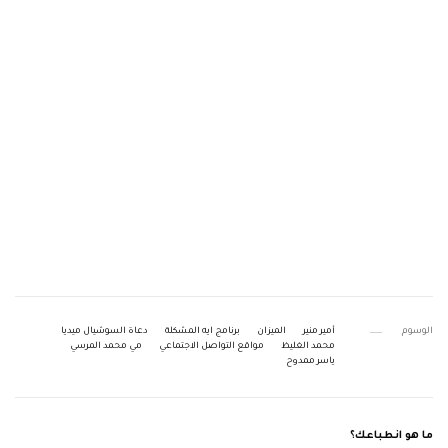
الوسوم
أمير منير
الميزان
برنامج ايه المشكلة
دعاة السوشيال ميديا
محمد الغليظ
مواقع التواصل الاجتماعي
مي محمد المرسي
ياسر ممدوح
ما هو انطباعك؟