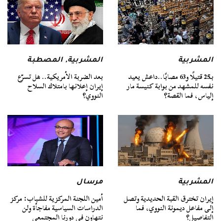
المشربية
المشربية
,
المصطبة
بـ25 قتيلًا و63 مصابًا..داعش يعيد
بعد الضربة الأمريكية.. هل تسرّع
نفسه للمشهد من بوابة كنيسة مار
إيران إعلانها بامتلاك السلاح
إلياس، فما القصة؟
النووي؟
المشربية
مرسال
إيران تخترق القبة الحديدية وتصل
أمين اللجنة المركزية للشباب: مركز
إلى مفاعل ديمونة النووي، فما
الدراسات السياسية مفاجأة ولن
التفاصيل؟
نتهاون في دورنا المجتمعي