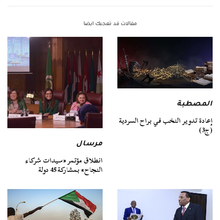
مقالات قد تعجبك ايضا
المصطبة
إعادة تدوير النخب في براح السردية
(ج3)
مرسال
انطلاق مؤتمر «سيدات شركاء
النجاح» بمشاركة 45 دولة