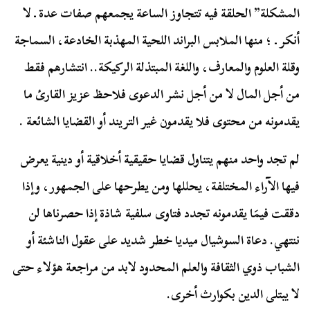
المشكلة” الحلقة فيه تتجاوز الساعة يجمعهم صفات عدة ـ لا
أنكر ـ ؛ منها الملابس البراند اللحية المهذبة الخادعة، السماجة
وقلة العلوم والمعارف، واللغة المبتذلة الركيكة.. انتشارهم فقط
من أجل المال لا من أجل نشر الدعوى فلاحظ عزيز القارئ ما
يقدمونه من محتوى فلا يقدمون غير التريند أو القضايا الشائعة .
لم تجد واحد منهم يتناول قضايا حقيقية أخلاقية أو دينية يعرض
فيها الآراء المختلفة، يحللها ومن يطرحها على الجمهور، وإذا
دققت فيمَا يقدمونه تجدد فتاوى سلفية شاذة إذا حصرناها لن
ننتهي. دعاة السوشيال ميديا خطر شديد على عقول الناشئة أو
الشباب ذوي الثقافة والعلم المحدود لابد من مراجعة هؤلاء حتى
لا يبتلى الدين بكوارث أخرى.