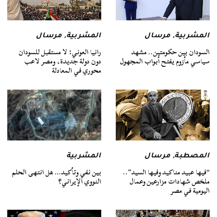
المشربية
,
مرسال
المشربية
,
مرسال
السودان بين حكومتين.. مشهد
رانيا العوني: لا مستقبل للسودان
سياسي مأزوم يفتح أبواب المجهول
دون دولة جديدة، ومصر لاعب
محوري في المعادلة
المصطبة
,
مرسال
المشربية
“فيها عبيد مناكيد وفيها السيد”..
بين نفي وتأكيد… هل انتهى الحلم
ملخص شهادات مزارعين وعمال
النووي الإيراني؟
اليومية في مصر