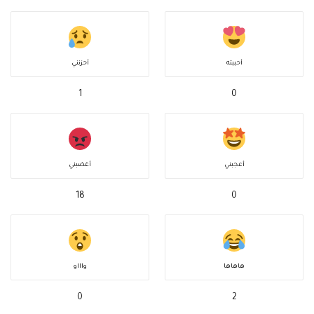
أحببته
أحزنني
1
0
أعجبني
أغضبني
18
0
هاهاها
واااو
0
2