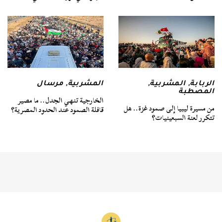
الربابة
,
المشربية
,
المشربية
,
مرسال
المصطبة
الخارجية تنهي الجدل.. ما مصير
من مسيرة ليبيا إلى صمود غزة.. هل
قافلة الصمود عند الحدود المصرية؟
تتكرر لعنة السبعينيات؟