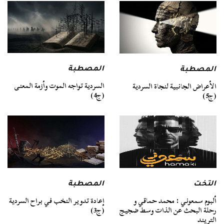
المصطبة
المصطبة
السردية تواجه الموت وأزمة المعنى
الأعراض الجانبية لنجاة السردية
(ج4)
(ج5)
التخت
المصطبة
ألبوم سمعوني : محمد حماقي و
إعادة تدوير النخب في براح السردية
رحلة البحث عن الذات وسط ضجيج
(ج3)
التريند