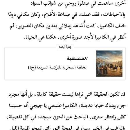
أخرى ساهمت في صنفرة روحي من شوائب السواد
والاحباطات، فقد عملت في صناعة الأفلام، وكان مكاني دومًا
خلف الكاميرا، كنت أُشاهد زملائي يعدون مكان التصوير، ثم
أنظر في الكاميرا لأجد صورة أخرى، هكذا هي الحياة.
إقرأ أيضا
المصطبة
الخلطة السحرية للتركيبة السردية (ج2)
قد تكون الحقيقة التي نراها ليست حقيقة كاملة، بل أنها مجرد
جزء وهناك خبايا عديدة، الكاميرا علمتني يا جيجي أنه حسبما
تظن وتنتظر سترى، الباحث عن الحزن سيجده في كل تفصيلة،
والراغب في الخير سيراه في لمحة النور التي تمحو ظلمة الليل