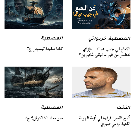
المصطبة
المصطبة
,
خردواتي
كلنا سفينة ثيسوس ج7
البُعبُع في جيب عيالنا.. فإزاي
نتطمن من غير ما نبقى مُخبرين؟
التخت
المصطبة
ألبوم القمر: قراءة في أزمة الهوية
مين معاه الشاكوش؟ ج6
الفنية لرامي صبري