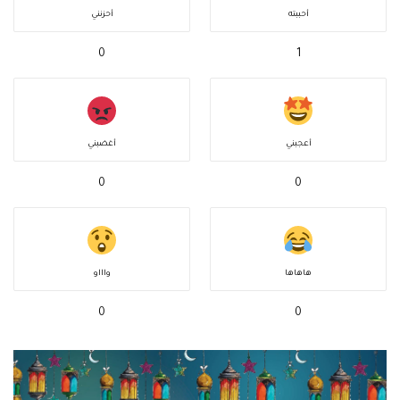
أحببته
أحزنني
0
1
أعجبني
أغضبني
0
0
هاهاها
واااو
0
0