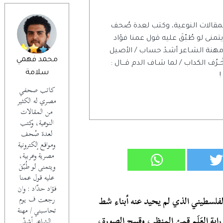
مقالات النوعية، وكتب لعدة صُحف
منى لو طُبّقَ عليه قول عمنا فؤاد
مهنة الشـاعر أشـدْ حساب / الأصيل
محمد فهمي
خْــرُف الكداب / لما شـاف الدم قـــال :
سلامة
!
كاتب صحفي
مصري له الكثير
من المقالات
النوعية، وكتب
لعدة صُحف
ومواقع إلكترونية
مصرية وعربية،
ويتمنى لو طُبّقَ
عليه قول عمنا
فؤاد حدّاد : وان
الفلسطيني الذي لم يحيد عنه أبناء شط
رجعت ف يوم
تحاسبني / مهنة
 العَلَم قمئ المنظر، وقبيح الصورة،
الشـاعر أشـدْ