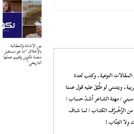
بين الإشادة والمطالبة
بالإغلاق “ما هو مستقبل
منصة تكوين وتقييم عملها
التاريخي”
لمقالات النوعية، وكتب لعدة
ة، ويتمنى لو طُبّقَ عليه قول عمنا
بني / مهنة الشـاعر أشـدْ حساب /
هى من الزُخْــرُف الكداب / لما شـاف
 ولا العِنّاب !