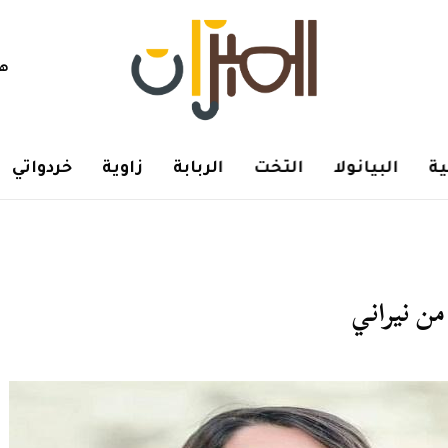
هم
ة
البيانولا
التخت
الربابة
زاوية
خردواتي
من نيراني