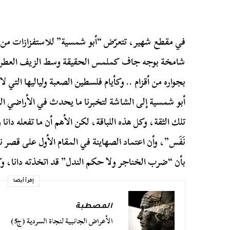
في مقطع شهير، تتعرّض “أبو شمسية” للاستفزازات من الم
شامخة بوجه جاف كملمس الحقيقة وسط الزيف العطن، 
بجواره من أقزام .. وكأيام فلسطين الصعبة ولياليها التي لا
أبو شمسية إلى الشاشة لتخبرنا ما يحدث في الأراضي الغ
تلك الثقة، وكل هذه اللباقة، لكن الأهم أن ما تفعله دانا 
نَفَس”، وأن اعتماد الصهاينة في المقام الأول على قصر 
بأن “ضرب الخناجر ولا حكم الندل” قد اتخذته دانا، وكل
إقرأ أيضا
المصطبة
الأعراض الجانبية لنجاة السردية (ج5)