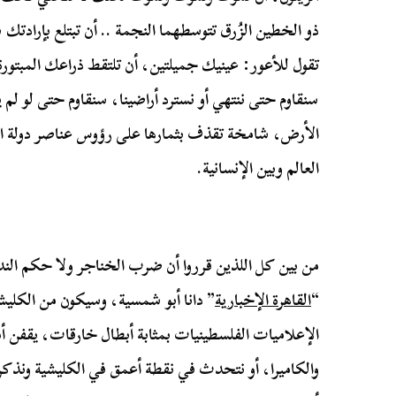
ذو الخطين الزُرق تتوسطهما النجمة .. أن تبتلع بإرادتك 
تقول للأعور: عينيك جميلتين، أن تلتقط ذراعك المبتورة 
سنقاوم حتى ننتهي أو نسترد أراضينا، سنقاوم حتى لو ل
الأرض، شامخة تقذف بثمارها على رؤوس عناصر دولة ال
العالم وبين الإنسانية.
من بين كل اللذين قرروا أن ضرب الخناجر ولا حكم الندل،
“
القاهرة الإخبارية
” دانا أبو شمسية، وسيكون من الكليشي
الإعلاميات الفلسطينيات بمثابة أبطال خارقات، يقفن أم
والكاميرا، أو نتحدث في نقطة أعمق في الكليشية ونذكر 