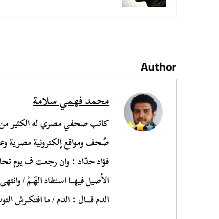
Author
محمد فهمي سلامة
كاتب صحفي مصري له الكثير من ا
صُحف ومواقع إلكترونية مصرية وعربي
فؤاد حدّاد : وان رجعت ف يوم تحاس
الأصيل فيهــا اسـتفاد الهَـمْ / وانت
الدم قـــال : الدم / ما افتكـرش التوت