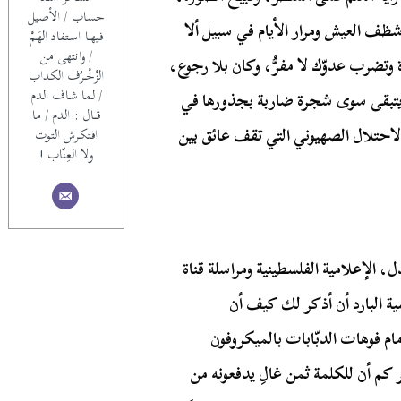
حساب / الأصيل
شظف العيش ومرار الأيام في سبيل ألا
فيهــا اسـتفاد الهَـمْ
/ وانتهى من
وتضرب عدوّك لا مفرُّ، وكان بلا رجوع،
الزُخْــرُف الكداب
/ لما شـاف الدم
م يتبقى سوى شجرة ضاربة بجذورها في
قـــال : الدم / ما
احتلال الصهيوني التي تقف عائق بين
افتكـرش التوت
ولا العِنّاب !
 الإعلامية الفلسطينية ومراسلة قناة
ة البارد أن أذكر لك كيف أن
ام فوهات الدبّابات بالميكروفون
كم أن للكلمة ثمن غالِ يدفعونه من