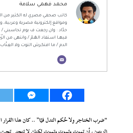
محمد فهمي سلامة
كاتب صحفي مصري له الكثير من ال
ومواقع إلكترونية مصرية وعربية، ويت
حدّاد : وان رجعت ف يوم تحاسبني / 
فيهــا اسـتفاد الهَـمْ / وانتهى من الزُ
الدم / ما افتكـرش التوت ولا العِنّاب 
“ضرب الخناجر ولا حُكم الندل فيّا” .. كان هذا القرار 
الزيتون، أن تموت وتموت وتموت لكنك لا تنحني تحت راية