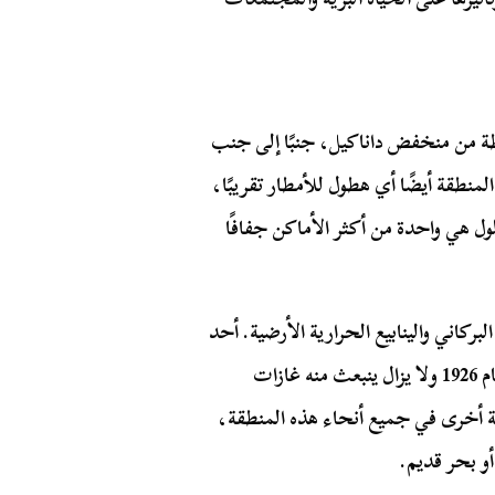
طة من منخفض داناكيل، جنبًا إلى جنب
تشهد المنطقة أيضًا أي هطول للأمطار تقريبًا،
لول هي واحدة من أكثر الأماكن جفافًا
بركاني والينابيع الحرارية الأرضية. أحد
الأمثلة على ذلك هو بركان دالول الذي ثار آخر مرة في عام 1926 ولا يزال ينبعث منه غازات
ضية أخرى في جميع أنحاء هذه المنطقة،
أو بحر قديم.