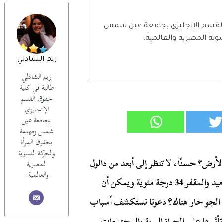
 القسم الإنجليزي بجامعة عين شمس
وية المصرية والعالمية.
ريم الشاذلي
ريم الشاذلي
طالبة في كلية
حقوق القسم
الإنجليزي
بجامعة عين
شمس ومهتمة
بحقوق المرأة
والحركة النسوية
أرض؟ حسنًا، لا تنظر إلى أبعد من دالول
المصرية
والعالمية.
في شمال إثيوبيا. يبلغ متوسط درجة حرارة هذا الموقع البعيد والمقفر 34 درجة مئوية ويمكن أن
لماذا الجو حار هناك؟ دعونا نستكشف أسباب
ثيرها على الحياة البرية والمجتمعات