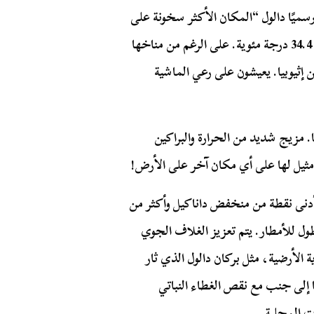
جوية رسميًا دالول “المكان الأكثر سخونة على
وجه الأرض” بسبب متوسط درجة الحرارة التي تصل إلى 34.4 درجة مئوية. على الرغم من مناخها
 إثيوبيا. يعيشون على رعي الماشية
ا. مزيج شديد من الحرارة والبراكين
مثيل لها على أي مكان آخر على الأرض!
أدنى نقطة من منخفض داناكيل وأكثر من
طول للأمطار. يتم تعزيز الغلاف الجوي
ية الأرضية، مثل بركان دالول الذي ثار
ية، جنبًا إلى جنب مع نقص الغطاء النباتي
ات المحلية.