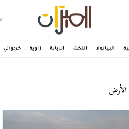
هم
ة
البيانولا
التخت
الربابة
زاوية
خردواتي
 الأرض