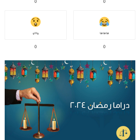
0
0
هاهاها
واااو
0
0