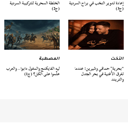
الخلطة السحرية للتركيبة السردية
إعادة تدوير النخب في براح السردية
(ج2)
(ج3)
التخت
المصطبة
“بحرية” حماقي وشيرين: عندما
ليه الفايكنج والمغول دابوا.. والعرب
تغرق الأغنية في بحر الجدل
علّموا على الكل؟ (ج1)
والتريند