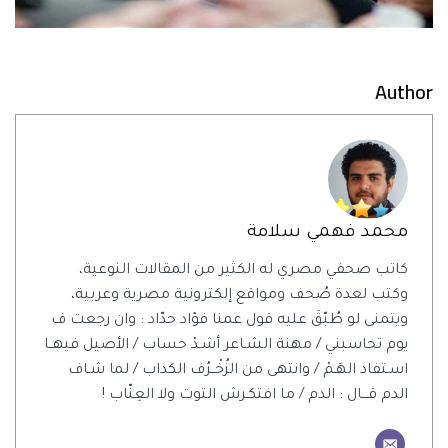
Author
محمد فهمي سلامة
كاتب صحفي مصري له الكثير من المقالات النوعية،
وكتب لعدة صُحف ومواقع إلكترونية مصرية وعربية،
ويتمنى لو طُبّقَ عليه قول عمنا فؤاد حدّاد : وان رجعت ف
يوم تحاسبني / مهنة الشـاعر أشـدْ حساب / الأصيل فيهــا
اسـتفاد الهَـمْ / وانتهى من الزُخْــرُف الكداب / لما شـاف
الدم قـــال : الدم / ما افتكـرش التوت ولا العِنّاب !