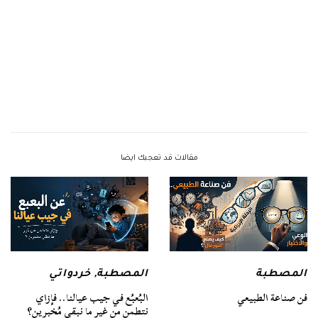
مقالات قد تعجبك ايضا
المصطبة
المصطبة
,
خردواتي
فن صناعة الطبيعي
البُعبُع في جيب عيالنا.. فإزاي
نتطمن من غير ما نبقى مُخبرين؟