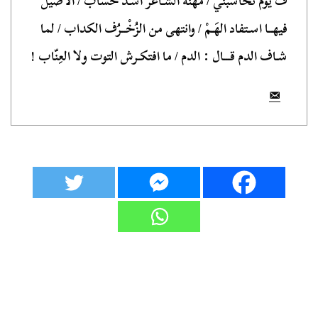
ف يوم تحاسبني / مهنة الشـاعر أشـدْ حساب / الأصيل
فيهــا اسـتفاد الهَـمْ / وانتهى من الزُخْــرُف الكداب / لما
شـاف الدم قـــال : الدم / ما افتكـرش التوت ولا العِنّاب !