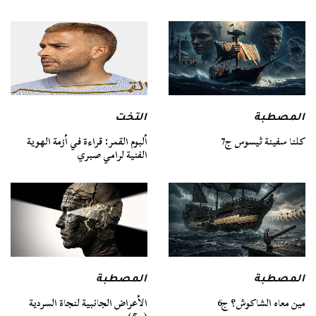
المصطبة
التخت
كلنا سفينة ثيسوس ج7
ألبوم القمر: قراءة في أزمة الهوية
الفنية لرامي صبري
المصطبة
المصطبة
مين معاه الشاكوش؟ ج6
الأعراض الجانبية لنجاة السردية