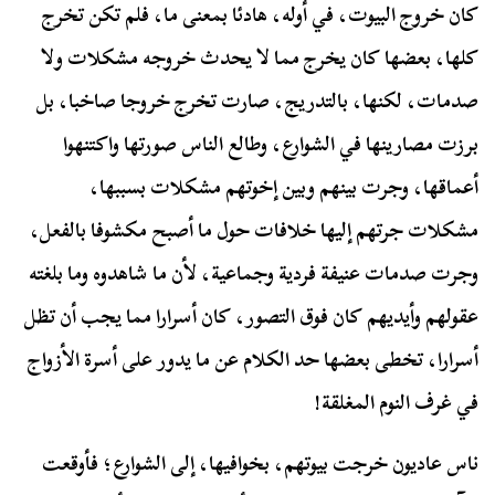
كان خروج البيوت، في أوله، هادئا بمعنى ما، فلم تكن تخرج
كلها، بعضها كان يخرج مما لا يحدث خروجه مشكلات ولا
صدمات، لكنها، بالتدريج، صارت تخرج خروجا صاخبا، بل
برزت مصارينها في الشوارع، وطالع الناس صورتها واكتنهوا
أعماقها، وجرت بينهم وبين إخوتهم مشكلات بسببها،
مشكلات جرتهم إليها خلافات حول ما أصبح مكشوفا بالفعل،
وجرت صدمات عنيفة فردية وجماعية، لأن ما شاهدوه وما بلغته
عقولهم وأيديهم كان فوق التصور، كان أسرارا مما يجب أن تظل
أسرارا، تخطى بعضها حد الكلام عن ما يدور على أسرة الأزواج
في غرف النوم المغلقة!
ناس عاديون خرجت بيوتهم، بخوافيها، إلى الشوارع؛ فأوقعت