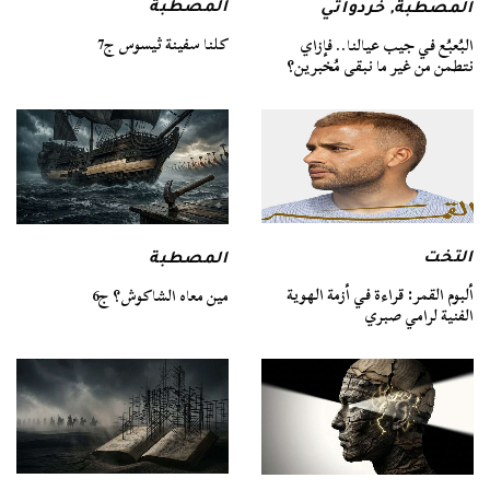
المصطبة
المصطبة
,
خردواتي
كلنا سفينة ثيسوس ج7
البُعبُع في جيب عيالنا.. فإزاي
نتطمن من غير ما نبقى مُخبرين؟
التخت
المصطبة
ألبوم القمر: قراءة في أزمة الهوية
مين معاه الشاكوش؟ ج6
الفنية لرامي صبري