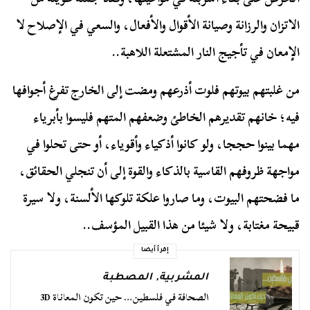
الاتزان والرزانة وصيانة الأقوال والأفعال، والسعي في الإصلاح لا
الإمعان في تأجيج النار المشتعلة اللاهبة..
من غلبتهم بيوتهم فلوت أذرعهم ومضت إلى الخارج تفرغ أجوافها
فيه؛ خانهم تقديرهم الخاطئ وضعفهم المتهم فليسوا بأبرياء
مهما بينوا حججا، ولو كانوا أذكياء وأقوياء، أو حتى تحلوا في
مواجهة ظروفهم القاسية بالذكاء والقوة إلى أن تنجلي الحقائق،
ما فضحتهم البيوت، وما صاروا علكة تلوكها الألسنة، ولا سيرة
قبيحة مغتابة، ولا شيئا من هذا القبيل المؤسف..
إقرأ أيضا
المشربية
,
المصطبة
الصحافة في فلسطين… حين تكون المعاناة 3D