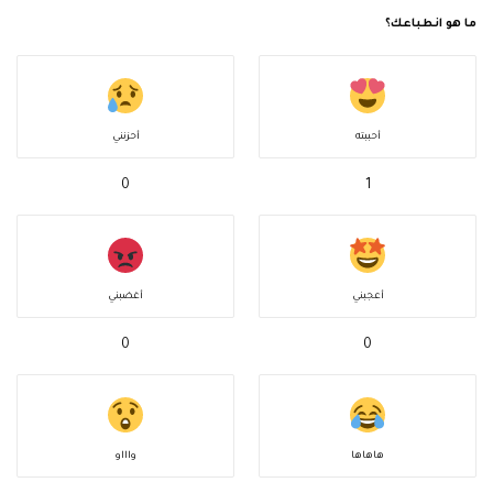
ما هو انطباعك؟
أحببته
أحزنني
0
1
أعجبني
أغضبني
0
0
هاهاها
واااو