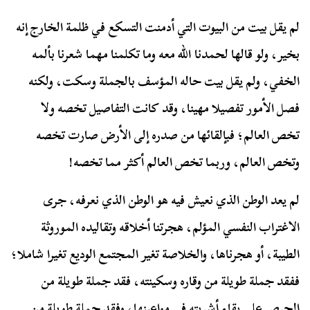
لم يقل بيت من البيوت التي أدمنت التسكع في ظلمة الخارج إنه
بخير، ولو قالها لحمدنا الله معه وما تكلمنا مهما شعرنا بألمه
الخفي، ولم يقل بيت حاله المؤسف بالجملة وسكت، ولكنه
فصل الأمور تفصيلا مهينا، وقد كانت التفاصيل تخصه ولا
تخص العالم؛ فبإلقائها من صدره إلى الأرض صارت تخصه
وتخص العالم، وربما تخص العالم أكثر مما تخصه!
لم يعد الوطن الذي نعيش فيه هو الوطن الذي نعرفه، جرى
الاغتراب النفسي المؤلم، هجرتنا أخلاقه وتقاليده الموروثة
الطيبة، أو هجرناها، والخلاصة تغير المجتمع الوديع تغيرا شاملا؛
ففقد جملة طويلة من وقاره وسكينته، فقد جملة طويلة من
الحرص على بقاء أشربته في مواعينها، وفقد جملة طويلة من