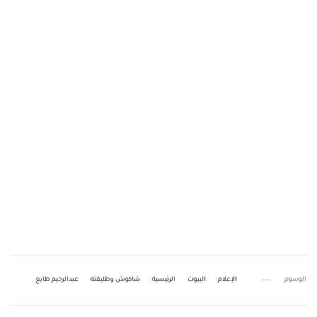
الوسوم
الإعلام
البيوت
الرئيسية
شاكوش وطليقته
عبدالرحيم طايع