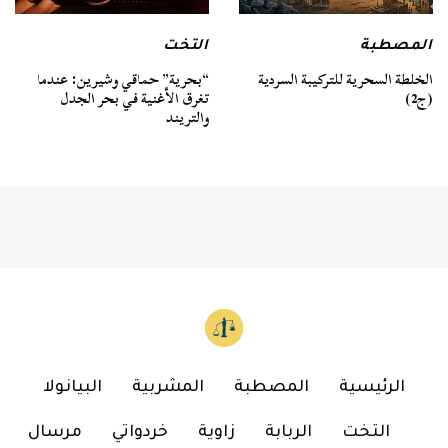
المصطبة
التخت
الخلطة السحرية للتركيبة السردية
“بحرية” حماقي وشيرين: عندما
(ج2)
تغرق الأغنية في بحر الجدل
والتريند
الرئيسية
المصطبة
المشربية
البيانولا
التخت
الربابة
زاوية
خردواتي
مرسال