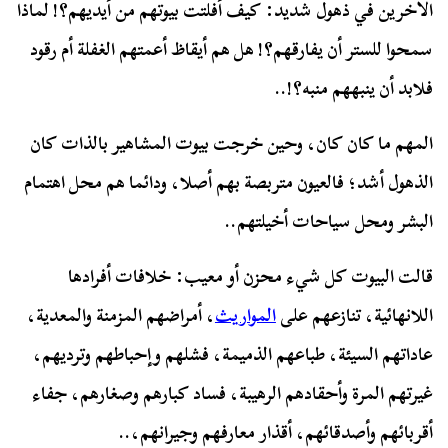
الآخرين في ذهول شديد: كيف أفلتت بيوتهم من أيديهم؟! لماذا
سمحوا للستر أن يفارقهم؟! هل هم أيقاظ أعمتهم الغفلة أم رقود
فلابد أن ينبههم منبه؟!..
المهم ما كان كان، وحين خرجت بيوت المشاهير بالذات كان
الذهول أشد؛ فالعيون متربصة بهم أصلا، ودائما هم محل اهتمام
البشر ومحل سياحات أخيلتهم..
قالت البيوت كل شيء محزن أو معيب: خلافات أفرادها
اللانهائية، تنازعهم على
المواريث
، أمراضهم المزمنة والمعدية،
عاداتهم السيئة، طباعهم الذميمة، فشلهم وإحباطهم وترديهم،
غيرتهم المرة وأحقادهم الرهيبة، فساد كبارهم وصغارهم، جفاء
أقربائهم وأصدقائهم، أقذار معارفهم وجيرانهم،..