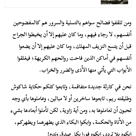
ومن تلقفوا فضائح سواهم بالتسلية والسرور هم كالمفضوحين
أنفسهم، لا رجاء فيهم، وما كان عليهم إلا أن يخيطوا الجراح
قبل أن يتسع النزيف المهلك، وما كان عليهم إلا أن يضعوا
أنفسهم في أماكن الذين فاحت روائحهم الكريهة؛ فيغلقوا
الأبواب التي يأتي منها الأذى والضرر والخراب.
نحن في كارثة جديدة متفاقمة، وتابعوا كلكم حكاية شاكوش
وطليقته ريم، تابعوها ساخرين أو لا مبالين، وعاملوها بأي وجه
تحبون أن تعاملوها به، ومن أية زاوية، لكن تأملوا أبعادها بشيء
من الأناة والحكمة، وابكوا البكاء الذي يطهرهما ويطهركم،
ابكوه بلا تردد، ابكوه فورا بكل صدق وندم!