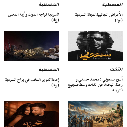
المصطبة
المصطبة
السردية تواجه الموت وأزمة المعنى
الأعراض الجانبية لنجاة السردية
(ج4)
(ج5)
التخت
المصطبة
ألبوم سمعوني : محمد حماقي و
إعادة تدوير النخب في براح السردية
رحلة البحث عن الذات وسط ضجيج
(ج3)
التريند