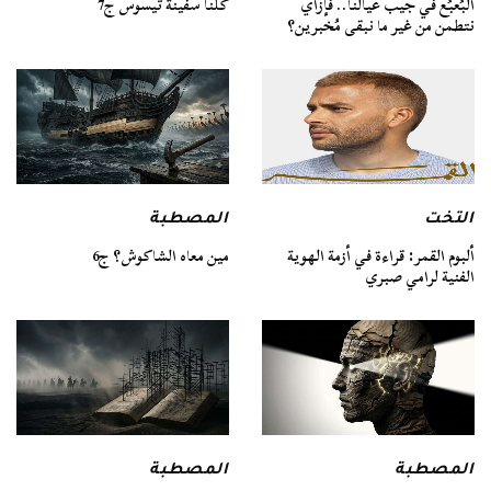
كلنا سفينة ثيسوس ج7
البُعبُع في جيب عيالنا.. فإزاي
نتطمن من غير ما نبقى مُخبرين؟
التخت
المصطبة
ألبوم القمر: قراءة في أزمة الهوية
مين معاه الشاكوش؟ ج6
الفنية لرامي صبري
المصطبة
المصطبة