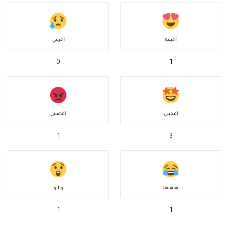
أحببته
أحزنني
0
1
أعجبني
أغضبني
1
3
هاهاها
واااو
1
1