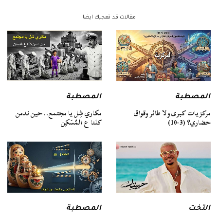
مقالات قد تعجبك ايضا
المصطبة
المصطبة
مركزيات كبرى ولا طائر وقواق
مكاري شِل يا مجتمع.. حين ندمن
حضاري؟ (3-10)
كلنا ع المُسَكِن
التخت
المصطبة