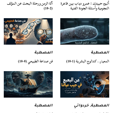
ألبوم حبيتك : عمرو دياب بين ظاهرة
آلة الزمن ورحلة البحث عن المؤلف
النجومية وأسئلة الجودة الفنية
(2-10)
المصطبة
المصطبة
فن صناعة الطبيعي (0-10)
المعيار.. كتالوج البشرية (1-10)
المصطبة
المصطبة
,
خردواتي