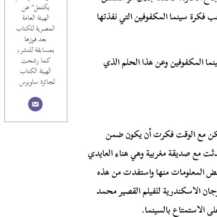
يكتمل" عن
ب فكرة سينما المكفوفين التي نفذتها
الهيئة العامة
المصرية للكتاب
بعد فوزها
بمسابقة للنشر،
ما المكفوفين وعن هذا الحلم الذي
كما رشحت
الهيئة الكتاب
لجائزة ساويرس.
كن مع الوقت فكرت أن يكون ضمن
دثت مع صديقة مغربية وهي هناء العايدي
عض المعلومات منها واستفدت من هذه
جان الاسكندرية للفيلم القصير محمد
ى الاستمتاع بالسينما.