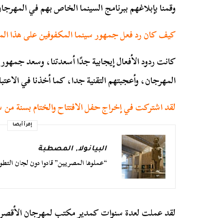
وقمنا بإبلاغهم ببرنامج السينما الخاص بهم في المهرجان
كيف كان رد فعل جمهور سينما المكفوفين على هذا ال
كانت ردود الأفعال إيجابية جدًا أسعدتنا، وسعد جمهور
المهرجان، وأعجبتهم التقنية جدا، كما أخذنا في الاعتبار
لقد اشتركت في إخراج حفل الافتتاح والختام بسنة من 
إقرأ أيضا
البيانولا
,
المصطبة
“عملوها المصريين” قادوا دون لجان التطوي
لقد عملت لعدة سنوات كمدير مكتب لمهرجان الأقصر لل