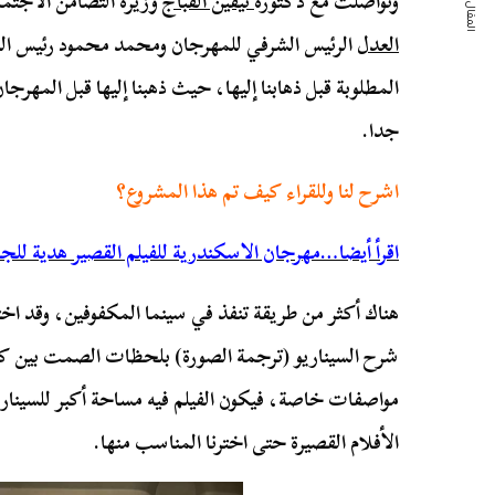
المقال التالي
وتواصلت مع دكتورة
نيفين القباج
وزيرة التضامن الاجتما
العدل
الرئيس الشرفي للمهرجان ومحمد محمود رئيس ال
المطلوبة قبل ذهابنا إليها، حيث ذهبنا إليها قبل المهر
جدا.
اشرح لنا وللقراء كيف تم هذا المشروع؟
اقرأ أيضا…مهرجان الاسكندرية للفيلم القصير هدية لل
هناك أكثر من طريقة تنفذ في سينما المكفوفين، وقد ا
شرح السيناريو (ترجمة الصورة) بلحظات الصمت بين كل ح
مواصفات خاصة، فيكون الفيلم فيه مساحة أكبر للسيناري
الأفلام القصيرة حتى اخترنا المناسب منها.