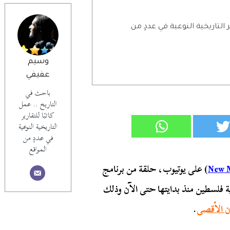
ر التاريخية النوعية في عددٍ من
وسيم
عفيفي
باحث في
التاريخ .. عمل
كاتبًا للتقارير
التاريخية النوعية
في عددٍ من
المواقع
New 
) على يوتيوب، حلقة من برنامج
 فلسطين منذ بدايتها حتى الآن وذلك
ن الأقصى
.