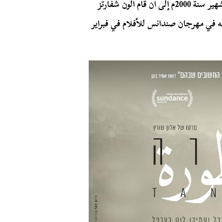
سُحِبَت رسالة تيدي كاتس وتعرض للمحاكمة بتهمة التشهير سنة 2000م إلى أن قام ألون شفارتز
 في مهرجان صندانس للأفلام في فبراير