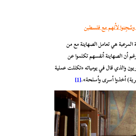
وسُجِنوا لأنهم مع فلسطين
ة المرعبة هي تعامل الصهاينة مع من
غم أن الصهاينة أنفسهم تكلموا عن
يون والذي قال في يومياته «تكللت عملية
رية) أخذوا أسرى وأسلحة».
[1]