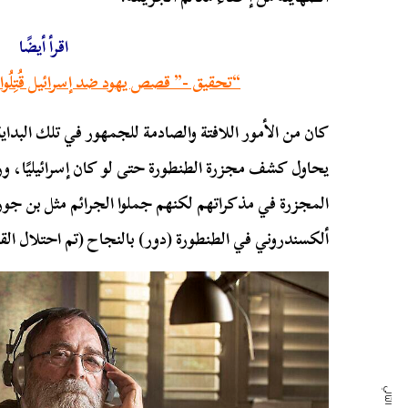
اقرأ أيضًا
“تحقيق -” قصص يهود ضد إسرائيل قُتِلُوا 
كان من الأمور اللافتة والصادمة للجمهور في تلك البداي
يحاول كشف مجزرة الطنطورة حتى لو كان إسرائيليًا، ور
المجزرة في مذكراتهم لكنهم جملوا الجرائم مثل بن جور
ألكسندروني في الطنطورة (دور) بالنجاح (تم احتلال الق