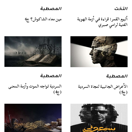
التخت
المصطبة
ألبوم القمر: قراءة في أزمة الهوية
مين معاه الشاكوش؟ ج6
الفنية لرامي صبري
المصطبة
المصطبة
السردية تواجه الموت وأزمة المعنى
الأعراض الجانبية لنجاة السردية
(ج4)
(ج5)