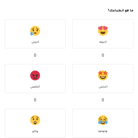
ما هو انطباعك؟
أحببته
أحزنني
0
0
أعجبني
أغضبني
0
0
هاهاها
واااو