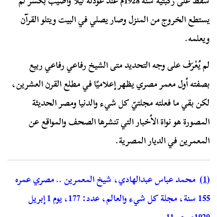
سقط على ركبتيه سنة 1928م عند عودته ليلاً وأصيب بكسر لم
يستطع الخروج من المنزل وصار يصلي في البيت ويتلو القرآن
ويعلمه.
لم يُعْرَف على وجه التحديد متى الشيخ رفاعي رفاعي ربيع
بصفته أول معمر مصري يظهر إعلاميًا في مطلع القرن العشرين،
لكن بقي ما فعلته مجلتيّ كل شيء والدنيا ومصر الحديثة
المصورة هو نواة الأخبار التي تنشرها الصحف والمواقع عن
المعمرين في الديار المصرية.
(1)
محمد عباس عبدالهادي، شيخ المعمرين .. مصري عمره
155 سنة، مجلة كل شيء والعالم، عدد: 177، يوم 1 إبريل