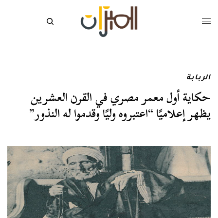
الربابة
حكاية أول معمر مصري في القرن العشرين
يظهر إعلاميًا “اعتبروه وليًا وقدموا له النذور”