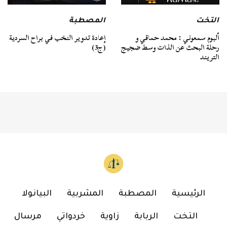
التخت
المصطبة
ألبوم سمعوني : محمد حماقي و
إعادة تدوير النخب في براح السردية
رحلة البحث عن الذات وسط ضجيج
(ج3)
التريند
الرئيسية
المصطبة
المشربية
البيانولا
التخت
الربابة
زاوية
خردواتي
مرسال