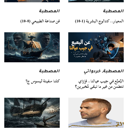
المصطبة
المصطبة
فن صناعة الطبيعي (0-10)
المعيار.. كتالوج البشرية (1-10)
المصطبة
المصطبة
,
خردواتي
كلنا سفينة ثيسوس ج7
البُعبُع في جيب عيالنا.. فإزاي
نتطمن من غير ما نبقى مُخبرين؟