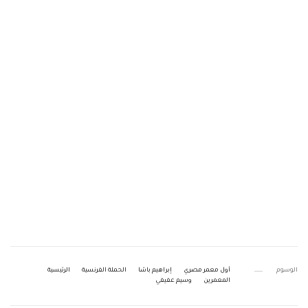
الوسوم
أول معمر مصري
إبراهيم باشا
الحملة الفرنسية
الرئيسية
المعمرين
وسيم عفيفي