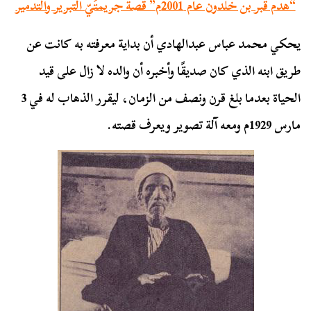
“هدم قبر بن خلدون عام 2001م” قصة جريمتَيّ التبرير والتدمير
يحكي محمد عباس عبدالهادي أن بداية معرفته به كانت عن
طريق ابنه الذي كان صديقًا وأخبره أن والده لا زال على قيد
الحياة بعدما بلغ قرن ونصف من الزمان، ليقرر الذهاب له في 3
مارس 1929م ومعه آلة تصوير ويعرف قصته.