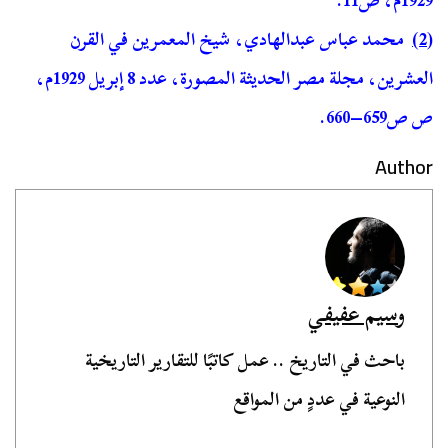
1929م، ص11.
(2)
محمد عباس عبدالهادي، شيخ المعمرين في القرن
العشرين، مجلة مصر الحديثة المصورة، عدد 8 إبريل 1929م،
ص ص659–660.
Author
وسيم عفيفي
باحث في التاريخ .. عمل كاتبًا للتقارير التاريخية
النوعية في عددٍ من المواقع