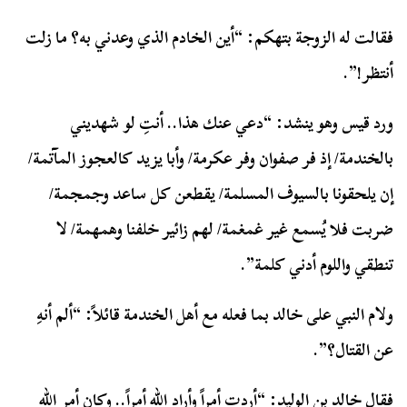
فقالت له الزوجة بتهكم: “أين الخادم الذي وعدني به؟ ما زلت
أنتظر!”.
ورد قيس وهو ينشد: “دعي عنك هذا.. أنتِ لو شهديني
بالخندمة/ إذ فر صفوان وفر عكرمة/ وأبا يزيد كالعجوز المآتمة/
إن يلحقونا بالسيوف المسلمة/ يقطعن كل ساعد وجمجمة/
ضربت فلا يُسمع غير غمغمة/ لهم زائير خلفنا وهمهمة/ لا
تنطقي واللوم أدني كلمة”.
ولام النبي على خالد بما فعله مع أهل الخندمة قائلاً: “ألم أنهِ
عن القتال؟”.
فقال خالد بن الوليد: “أردت أمراً وأراد الله أمراً.. وكان أمر الله