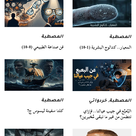
المصطبة
المصطبة
فن صناعة الطبيعي (0-10)
المعيار.. كتالوج البشرية (1-10)
المصطبة
المصطبة
,
خردواتي
كلنا سفينة ثيسوس ج7
البُعبُع في جيب عيالنا.. فإزاي
نتطمن من غير ما نبقى مُخبرين؟