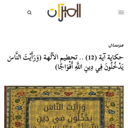
مرسال
حكاية آية (12) .. تحطيم الآلهة (وَرَأَيْتَ النَّاسَ
يَدْخُلُونَ فِي دِينِ اللَّهِ أَفْوَاجًا)