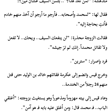
مندهشة: “لمن تُعد هذا؟”.. بتسن السيف عشان مين؟!
فقال لها: “لمحمد وأصحابه.. فأرجو ما أرجو أن آخذ منهم خادم
فأنتِ بحاجة إليه”.
فقالت الزوجة محذرة: “لن ينفعك السيف.. ويحك.. لا تفعل
ولا تقاتل محمداً. إنك لم ترَ جيشه”.
فرد بإصرار: “سترين”.
وخرج قيس وانضم إلى عكرمة فقاتلهم خالد بن الوليد حتى قتل
منهم 24 رجلاً من الخندمة..
وعاد قيس إلى بيته مهزوماً ومذعوراً وهو يستغيث بزوجته: “أغلقي
الباب.. فـ محمد قال: ومن أغلق عليه بابه فـ هو آمن”.