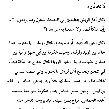
لَا تَخَافُونَ)
.
وكان أهل قريش يتطلعون إلى الحدث بذهول وهم يرددون: “ما
رآينا ملكاً قط.. ولا سمعنا به مثل هذا!”.
وكان النبي قد أصدر أوامره بعدم القتال. ولكن، بالجنوب حيث
خالد بن الوليد وفرقته، وحيث عكرمة بن أبي جهل وأُمية بن
صفوان وشباب قريش الذين قرروا القتال ودفاع عن مكة فبدأوا
في شحن وتجميع أهل قريش بالجنوب وهي منطقة تُسمي
.. من ضمن سكانها مثلاً رجل يدعي حماس بن خالد
الخندمة
بن قيس ، وحين سمع حماس بنداء عكرمة لمواجهة محمد
أخذه الحماس، فراح يسن سيفه، فإذ بزوجته تدخل عليه