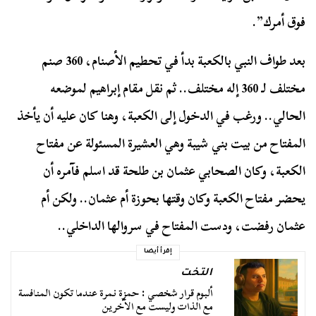
فوق أمرك”.
بعد طواف النبي بالكعبة بدأ في تحطيم الأصنام، 360 صنم
مختلف لـ 360 إله مختلف.. ثم نقل مقام إبراهيم لموضعه
الحالي.. ورغب في الدخول إلى الكعبة، وهنا كان عليه أن يأخذ
المفتاح من بيت بني شيبة وهي العشيرة المسئولة عن مفتاح
الكعبة، وكان الصحابي عثمان بن طلحة قد اسلم فآمره أن
يحضر مفتاح الكعبة وكان وقتها بحوزة أم عثمان.. ولكن أم
عثمان رفضت، ودست المفتاح في سروالها الداخلي..
إقرأ أيضا
التخت
ألبوم قرار شخصي : حمزة نمرة عندما تكون المنافسة
مع الذات وليست مع الآخرين