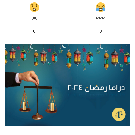
هاهاها
واااو
0
0