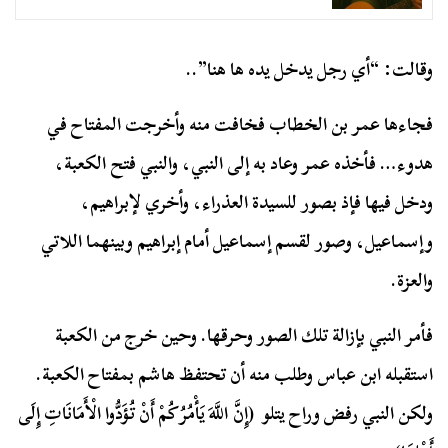
وقالت: “أي رجل يدخل يده ها هنا”..
فجاءها عمر بن الخطاب فخافت منه وأخرجت المفتاح في
هدوء… فأخذه عمر وعاد به إلى النبي، والنبي فتح الكعبة،
ودخل فيها فإذ بصور للسيدة العذراء، وأخري لإبراهيم،
وإسماعيل، وصور لقسم إسماعيل أمام إبراهيم وبينهما اللاتي
والعزة.
فأمر النبي بإزالة تلك الصور وحرقها. وحين خرج من الكعبة
استقبله ابن عباس وطلب منه أن تحتفظ هاشم بمفتاح الكعبة.
ولكن النبي رفض وراح يتلو (
إِنَّ اللَّهَ يَأْمُرُكُمْ أَنْ تُؤَدُّوا الْأَمَانَاتِ إِلَى