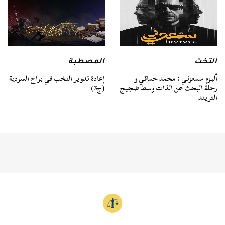
التخت
المصطبة
ألبوم سمعوني : محمد حماقي و
إعادة تدوير النخب في براح السردية
رحلة البحث عن الذات وسط ضجيج
(ج3)
التريند