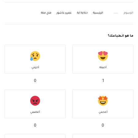
الوسوم
الرئيسية
حكاية آية
عمرو عاشور
فتح مكة
ما هو انطباعك؟
أحببته
أحزنني
0
1
أعجبني
أغضبني
0
0