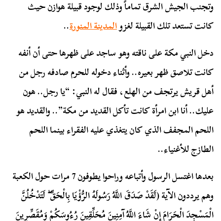
وتجنب الجيش الشرق تماماً وذلك لوجود قبيلة هوازن حيث
كانت تستعد تلك القبيلة لغزو
المدينة المنورة
..
دخل النبي مكة على ناقته وهو ساجد على ظهرها حتى أن أنفه
كانت تلاصق ظهر بعيره.. وأثناء دخوله للحرم صادفه رجل من
أهل قريش يرتجف من الهلع، فقال له النبي: “يا رجل.. هون
عليك.. أنا ابن امرأة كانت تأكل القديد من مكة”.. والقديد هو
اللحم المجفف الذي كان يتغذي عليه الفقراء بينما اللحم
الطازج للأغنياء..
بعدها اغتسل الرسول وأتباعه وراحوا يطوفون 7 مرات حول الكعبة
وهم يرددون الآية
(
لَقَدْ صَدَقَ اللَّهُ رَسُولَهُ الرُّؤْيَا بِالْحَقِّ ۖ لَتَدْخُلُنَّ
الْمَسْجِدَ الْحَرَامَ إِنْ شَاءَ اللَّهُ آمِنِينَ مُحَلِّقِينَ رُءُوسَكُمْ وَمُقَصِّرِينَ