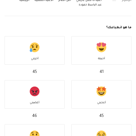
الوسوم
أغنية أنا مش عارفني
أمل الطائر
الأغنية الشعبية
الرئيسية
عبد الباسط حمودة
ما هو انطباعك؟
أحببته
أحزنني
45
41
أعجبني
أغضبني
46
45