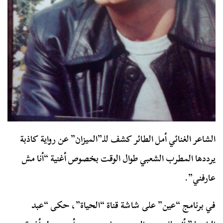
الشاعر الغنائي أمل الطائر كشف للـ”الميزان” عن رواية كاذبة
يرددها المطرب الشعبي طوال الوقت بخصوص أغنية “أنا مش
عارفني”.
في برنامج “عين” على شاشة قناة “الحياة”، حكى “عبد