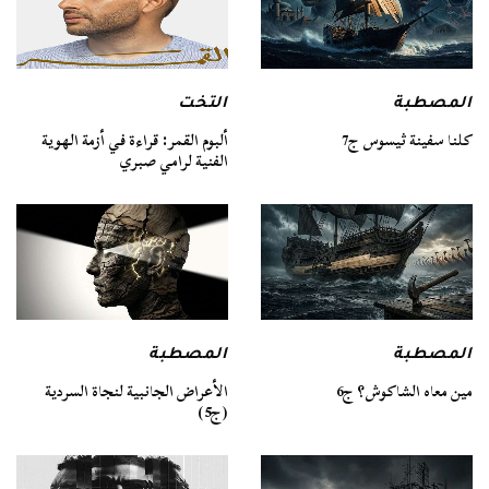
المصطبة
التخت
كلنا سفينة ثيسوس ج7
ألبوم القمر: قراءة في أزمة الهوية
الفنية لرامي صبري
المصطبة
المصطبة
مين معاه الشاكوش؟ ج6
الأعراض الجانبية لنجاة السردية
(ج5)