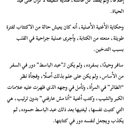
إطلاقًا، ولم يفقد كل عائلته، فلديه شقيقة لا تزال على قيد
الحياة.
وحكاية الأغنية الأصلية، أنه كان يعيش حالة من الاكتئاب لفترة
طويلة، منعته من الكتابة، وأجرى عملية جراحية في القلب
بسبب التدخين.
سافر وحيدًا، بمفرده، ولم يكن لـ”عبد الباسط” دور في السفر
من الأساس، ولم يكن على علم بذلك أصلًا، وفجأة نظر
“الطائر” في المرأة، وتأمل في وجهه الذي ظهرت عليه علامات
الكبر والشيب، وكتب أغنية “أنا مش عارفني” بدون ترتيب، هي
التي كتبت نفسها، ليغنيها بعد ذلك عبد الباسط حموده، ثم
يكذب ويجعل لنفسه دور في كتابتها.