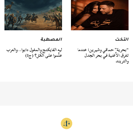
التخت
المصطبة
“بحرية” حماقي وشيرين: عندما
ليه الفايكنج والمغول دابوا.. والعرب
تغرق الأغنية في بحر الجدل
علّموا على الكل؟ (ج1)
والتريند