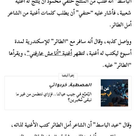
الباسط” أنه طلب من المنتج حنفي محمود أن ينتج له أغنية
شعبية، فأشار عليه “حنفي” أن يطلب كلمات أغنية من الشاعر
أمل الطائر.
وواصل كذبه، وقال أنه سافر مع “الطائر” للإسكندرية لمدة
أسبوع ليكتب له أغنية، لتظهر
أغنية “أنا مش عارفني”
، ويقرأها
“الطائر” عليه.
إقرأ أيضا
المصطبة
,
خردواتي
البُعبُع في جيب عيالنا.. فإزاي نتطمن من غير ما
نبقى مُخبرين؟
وقال “عبد الباسط” أن الشاعر أمل الطائر كتب الأغنية لذاته،