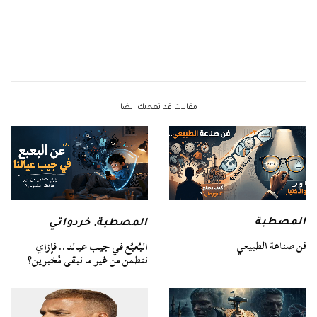
مقالات قد تعجبك ايضا
المصطبة
المصطبة
,
خردواتي
فن صناعة الطبيعي
البُعبُع في جيب عيالنا.. فإزاي
نتطمن من غير ما نبقى مُخبرين؟