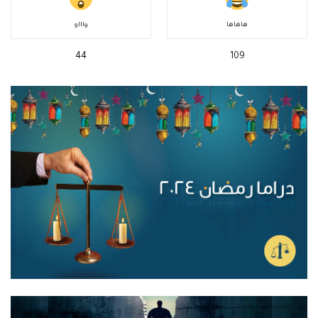
هاهاها
واااو
44
109