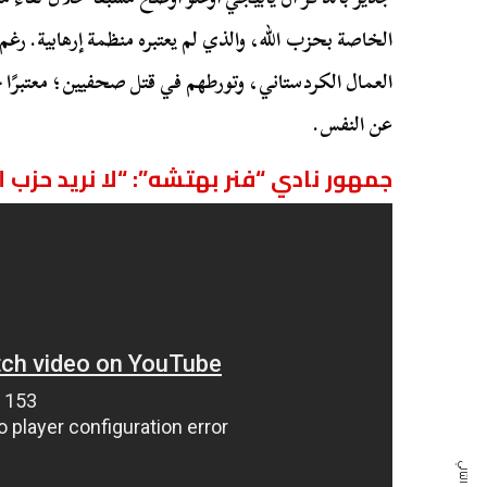
الخاصة بحزب الله، والذي لم يعتبره منظمة إرهابية. 
العمال الكردستاني، وتورطهم في قتل صحفيين؛ معتبرًا 
عن النفس.
جمهور نادي “فنر بهتشه”: “لا نريد حزب 