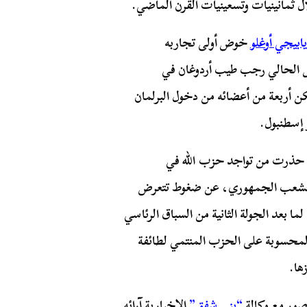
ل ثمانينيات وتسعينيات القرن الماضي.
يابيجي أوغلو
خوض أولى تجاربه
ئيس الحالي رجب طيب أردوغان في
ن أربعة من أعضائه من دخول البرلمان
تي حذرت من تواجد حزب الله في
الشعب الجمهوري، عن ضغوط تتعرض
ما بعد الجولة الثانية من السباق الرئاسي
المحسوبة على الحزب المنتمي لطائفة
زها.
مصور مع وكالة
“يني شفق”
الإخبارية آرائه