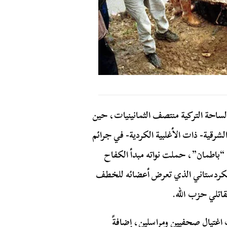
ساحة التركية منتصف الثمانينيات، حين
لشرقية- ذات الأغلبية الكردية- في جرائم
“باطمان”، حملت نواته مبدأ الكفاح
الكردستاني الذي تعرض أعضائه للخطف
قاتلي حزب الله.
مدار أكثر من 15 عامًا بعمليات اغتيال صحفيين ومراسلين، إضافةً