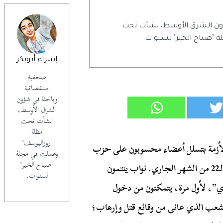
ون الشرق الأوسط، نشأت تحت
 "صباح الخير" لسنوات.
إسراء أبوبكر
صحفية
استقصائية
وباحثة في شؤون
الشرق الأوسط،
نشأت تحت
مظلة
"روزاليوسف"
الأزمة بتسلل أعضاء محسوبون على حزب
وعملت في مجلة
"صباح الخير"
الله الإرهابي إلى البرلمان المنتظر عقد أولى جلساته في الـ22 من الشهر الجاري. نواب ينتمون
لسنوات.
دي”، لأول مرة، يتمكنون من دخول
ة الشعب الذي عانى من وقائع قتل وإرهاب؛