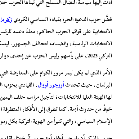
أدت إليها سياسة النضال المسلح التي تبناها الحزب خلا
فضَّل حزب الدعوة الحرة بقيادة السياسي الكردي
زكريا 
الانتخابية على قوائم الحزب الحاكم، معلنًا دعمه للر
الانتخابات الرئاسية، وانضمامه لتحالف الجمهور. ليتمك
التركي 2023، على رأسهم رئيس الحزب عن إحدى دوائر إسطنبول.
الأمر الذي لم يكن ليمر مرور الكرام على المعارضة ال
البرلمان، حيث تحدث
أوزجور أوزال
، القيادي بحزب 
لها الهيئة العليا للانتخابات؛ لتأجيل مراسم حلف اليمين ل
خوفًا من حدوث أزمة. كما تطرق إلى الأفكار المتطرفة 
الإسلام السياسي، والتي تتبرأ من الهوية التركية بكل رمو
جدير بالذكر أن يابيجي أوغلو أوضح مسبقًا خلال لقاء 