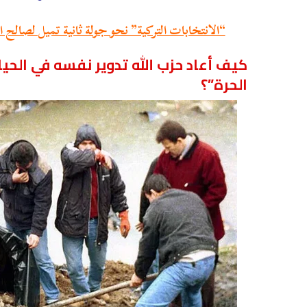
“الانتخابات التركية” نحو جولة ثانية تميل لصالح ا
كيف أعاد حزب الله تدوير نفسه في الحي
الحرة”؟