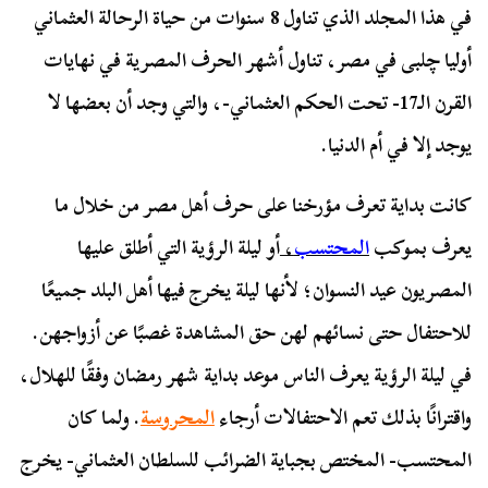
في هذا المجلد الذي تناول 8 سنوات من حياة الرحالة العثماني
أوليا چلبی في مصر، تناول أشهر الحرف المصرية في نهايات
القرن الـ17- تحت الحكم العثماني-، والتي وجد أن بعضها لا
يوجد إلا في أم الدنيا.
كانت بداية تعرف مؤرخنا على حرف أهل مصر من خلال ما
يعرف بموكب
المحتسب
،
أو ليلة الرؤية التي أطلق عليها
المصريون عيد النسوان؛ لأنها ليلة يخرج فيها أهل البلد جميعًا
للاحتفال حتى نسائهم لهن حق المشاهدة غصبًا عن أزواجهن.
في ليلة الرؤية يعرف الناس موعد بداية شهر رمضان وفقًا للهلال،
واقترانًا بذلك تعم الاحتفالات أرجاء
المحروسة
. ولما كان
المحتسب- المختص بجباية الضرائب للسلطان العثماني- يخرج