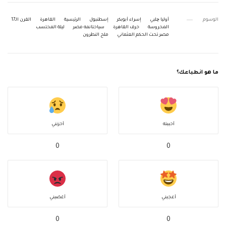
الوسوم
أوليا چلبي
إسراء أبوبكر
إسطنبول
الرئيسية
القاهرة
القرن الـ17
المحروسة
حرف القاهرة
سياحتانمه مصر
ليلة المحتسب
مصر تحت الحكم العثماني
ملح النطرون
ما هو انطباعك؟
أحببته
أحزنني
0
0
أعجبني
أغضبني
0
0