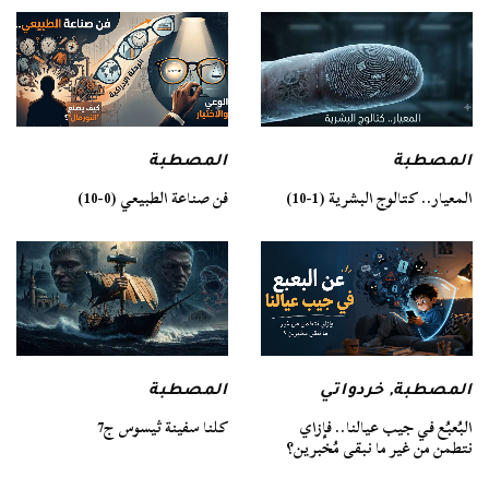
المصطبة
المصطبة
فن صناعة الطبيعي (0-10)
المعيار.. كتالوج البشرية (1-10)
المصطبة
المصطبة
,
خردواتي
كلنا سفينة ثيسوس ج7
البُعبُع في جيب عيالنا.. فإزاي
نتطمن من غير ما نبقى مُخبرين؟