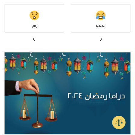
هاهاها
واااو
0
0