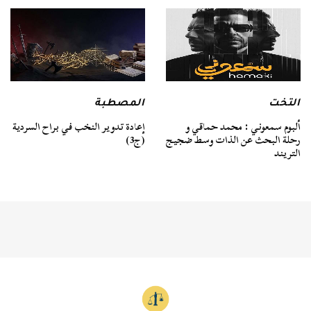
التخت
المصطبة
ألبوم سمعوني : محمد حماقي و
إعادة تدوير النخب في براح السردية
رحلة البحث عن الذات وسط ضجيج
(ج3)
التريند